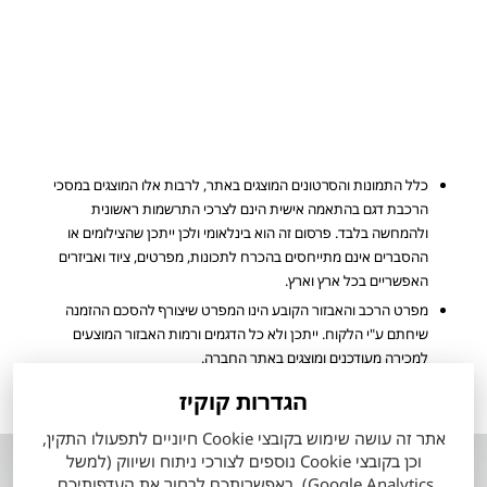
כלל התמונות והסרטונים המוצגים באתר, לרבות אלו המוצגים במסכי
הרכבת דגם בהתאמה אישית הינם לצרכי התרשמות ראשונית
ולהמחשה בלבד. פרסום זה הוא בינלאומי ולכן ייתכן שהצילומים או
ההסברים אינם מתייחסים בהכרח לתכונות, מפרטים, ציוד ואביזרים
האפשריים בכל ארץ וארץ.
מפרט הרכב והאבזור הקובע הינו המפרט שיצורף להסכם ההזמנה
שיחתם ע"י הלקוח. ייתכן ולא כל הדגמים ורמות האבזור המוצעים
למכירה מעודכנים ומוצגים באתר החברה.
הערכים המוצגים הינם הגבוהים ביותר או הנמוכים ביותר לפי סוגי המנוע
הגדרות קוקיז
הזמינים, ואינם מייצגים בהכרח שילוב מאפיינים של רכב ספציפי.
אתר זה עושה שימוש בקובצי Cookie חיוניים לתפעולו התקין,
וכן בקובצי Cookie נוספים לצורכי ניתוח ושיווק (למשל
אודות
השירותים שלנו
Google Analytics). באפשרותכם לבחור את העדפותיכם.