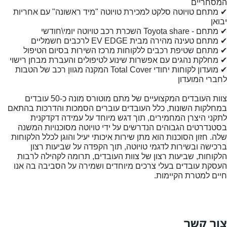
המסחריים
✔
מתחם טויוטה סלקט למכירת טויוטה "מיד ראשונה" עם אחריות
יבואן
✔
מתחם
Toyota share -
השכרת רכב טויוטה יומי\חודשי
✔
מתחם טעינה מהירה מבית
EV EDGE
לרכבים חשמליים
✔
מתחם שטיפת רכבים ללקוחות מרכז השירות בסיום הטיפול
✔
מחלקת נהגים עם אפשרות שינוע לטיפולים והעברת מבחן רישוי
✔
מועדון לקוחות יחודי
Total Cover
המקנה מגוון רכב של הטבות
לחברי המועדון
צוות העובדים המקצועיים של מתם מוטורס מונה כ-50 עובדים
במחלקות השונות, כלל העובדים עוברים הסמכות והדרכות בהתאם
לתקני היצרן המחמירים, תוך דגש מיוחד על עמידה דקדקנית
בסטנדרטים הגבוהים הנדרשים על ידי טויוטה מסוכנויות המשנה
שלה. חזון הסוכנות הוא מתן שירות איכותי יעיל והוגן לכלל הלקוחות
ברכישה ובשירות לדגמי טויוטה, תוך הקפדה על שביעות רצון
הלקוחות, שביעות רצון של צוות העובדים, תרומה לקהילה לרבות
העסקת עובדים בעלי צרכים מיוחדים ושמירה על הסביבה בה אנו
חיים למטרת הקיימות
.
צור קשר