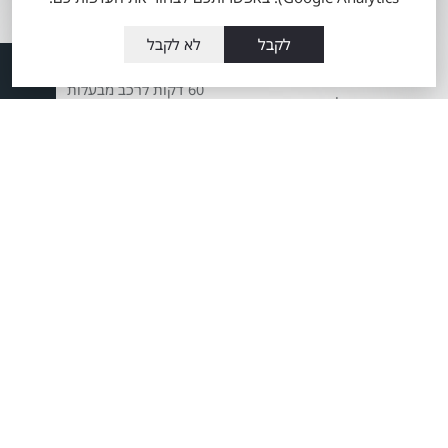
אודות מתם
טרייד אין רכבי טויוטה
מוטורס
לקבל
לא לקבל
מה זה טויוטה סלקט
העובדים שלנו
60 דקות לרכב מבעלות
מועדון הלקוחות
קודמת
תקנון כתב מנוי
מרכז שירות טויוטה
מתם מוטורס
Total-Cover
שרות אקספרס
הצהרת מדיניות
פחחות וצבע
סביבתית
מערכת מובילאיי
חדשנות במתם
מוטורס
טויוטה ליס
משרות
מידע כללי אודות
מאמרים
ההיברידיות של טויוטה
שרות VIP שינוע זכרון
יעקב לבעלי טויוטה
הארכת שרות למצבר