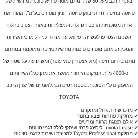
בענף הרכב מעל 50 שנה. מתם מוטורס היא סוכנות מורשית של
טויוטה בחיפה, תחת יבואן טויוטה "יוניון מוטורס בע"מ", ומהווה את
אחת מסוכנויות הרכב הגדולות והמצליחות באזור הצפון. בחלוף
השנים הצטרפו לעשייה רפי ואליעד מזרחי לניהול מרכז השירות
והמכירה. מתם מוטורס סוכנות מורשית טויוטה ממוקמת במתחם
מתם בדרום חיפה (מול אצטדיון סמי עופר) ומשתרעת על שטח של
כ-4000 מ"ר. המיקום הי
י
חודי מאשר את מתן כלל השירותים
המוענקים ע"י הסוכנות בסטנדרטים הבינלאומיים של יצרן הרכב
TOYOTA
✔
מרכז שירות גדול ומתקדם
✔
מחלקת פחחות וצבע בתנור
✔
אולם תצוגה מרווח ומרשים
✔
Toyota Lease
ליסינג פרטי ועיסקי לכלל דגמי טויוטה
✔
מחלקת
Toyota Professional
למכירת ושירות לדגמי טויוטה