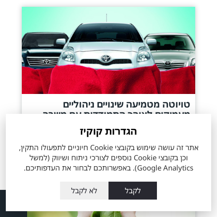
טויוטה מטמיעה שינויים ניהוליים
מעמיקים לצורך התמודדות עם משבר
הקורונה
הגדרות קוקיז
אתר זה עושה שימוש בקובצי Cookie חיוניים לתפעולו התקין,
כעת, מתחילה טויוטה להטמיע שינויים ניהוליים
וכן בקובצי Cookie נוספים לצורכי ניתוח ושיווק (למשל
מעמיקים במטרה להתמודד כראוי עם משבר הקורונה
Google Analytics). באפשרותכם לבחור את העדפותיכם.
העולמי, המאיים להחריב חברות, תחומים וענפים
שלמים.
לקבל
לא לקבל