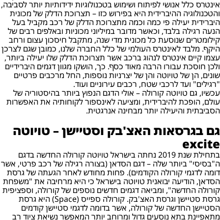
אינטרס כלל אנושי לפיתוח ושימוש בטכנולוגיות ידידותיות יותר לסביבה,
והטכנולוגיה ההיברידית היא בפירוש כזו – תצרוכת הדלק של מכונית
היברידית יעילה פי כמה וכמה מתצרוכת הדלק של רכב מקביל בעל
הנעה רגילה בלבד, וכאשר מדובר במיליוני מכוניות ובאלפים רבים של
קילומטרים שנוסעת כל מכונית מדי שנה, מתקבל חיסכון עצום ורחב
היקף. מלבד לאינטרס העולמי של כלל החברה שלנו, כמובן שגם לצרכן
עצמו קיים אינטרס לנהוג ברכב אשר תצרוכת הדלק שלו יעילה ביותר,
ולכן חוסכת עבורו הרבה מאוד כסף. כך, הושקו מגוון דגמים היברידיים
שונים, הן של טויוטה והן של יצרניות נוספות, החל מרכבים פרטיים
"רגילים" ועד לרכבי שטח, רכבים עירוניים ועוד.
עכשיו, גם טויוטה קורולה – אולי הדגם הנפוץ ביותר בהיסטוריה של
עולם, הופכת להיברידית, ומציעה לאינספור לקוחותיה את האפשרות
הסביבתית והיעילה יותר מבחינה אנרגטית.
גם בגרסאות האצ'בק וסטיישן – טויוטה
excite
בתחילת שנת 2019 נחתה בישראל טויוטה קורולה החדשה בדגם
ה"בסיסי" ביותר שלה – דגם הסדאן (בצורה רגילה של רכב פרטי, אשר
דומה לדגמי קורולה הקודמים). פחות מחודש לאחר הגעתה של גרסת
הסדאן, הודיעה יבואנית טויוטה בישראל כי היא מרחיבה את "משפחת
קורולה החדשה", ומביאה דגמים חדשים נוספים של קורולה, וספציפית
גרסת סטיישן וגרסת האצ'בק. קורולה ספייס (Space) היא גרסת
הסטיישן החדשה של קורולה, אשר בדומה לדגמי סטיישן קודמים
מתאפיינת בתא נוסעים גדול ומרוחב יותר המאפשר נשיאת ציוד רב