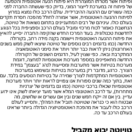
ופיתוח אשר מטרתו המוצהרת היא פיתוח הנעה אוטונומית והטמעה
של פיתוח זה במערכת לייצור המוני, בדיוק כפי שעשתה החברה לפני
כמה עשורים עם ההנעה ההיברידית. עולם הרכב כולו נמצא במרוץ
לפיתוח ההנעה האוטונומית, אשר אמורה לחולל מהפכה חסרת תקדים
בעולם כולו. עיניהם של רבים המתעניינים בתחום נשואות אל טויוטה,
הנחשבת כאמור לכוח מרכזי ומוביל בעולם הרכב וספציפית בכל הנוגע
לחדשנות טכנולוגית. בעוד המרכז החדש שהקימה החברה יסייע להאיץ
את פיתוח ההנעה האוטונומית ויישומה בקנה מידה רחב, בקורולה
החדשה (כמו בדגמים רבים נוספים של טויוטה שיצאו לשוק ממש בשנים
האחרונות) ניתן לראות כבר יותר ויותר את סימני האוטומאציה
המתקרבת ובאה. כפי שצוין לעיל, הדגמים השונים של הקורולה
החדשה מתאפיינים במספר מערכות אוטונומיות למחצה, דוגמת
מערכות בטיחות אשר מתערבות ומסייעות לנהג "בעצמן" במידת
הצורך. כרגע, מדובר רק במערכות בטיחות ובשימוש במערכות
האוטונומיות המתקדמות לצורך שמירה על בטיחות הנוסעים בלבד. עם
זאת, בתוך כמה שנים ספורות אנו צפויים לראות יותר ויותר מערכות
אוטונומיות שכאלו ברכבי טויוטה (כמו גם בדגמים של יצרניות
מתחרות), עד לרכב האוטונומי המלא אשר מועד יציאתו לשוק אינו ידוע
עדיין. בין אם זה ייקח חמש שנים ובין אם עשרים או שלושים, מה
שבטוח הוא כי כנראה שטויוטה תוביל את המהלך, ותסייע לעולם
הרכב כולו לעבור את מהפכת האוטומטיזציה הגדולה ביותר שראינו
בעולם הרכב עד כה.
טויוטה יבוא מקביל