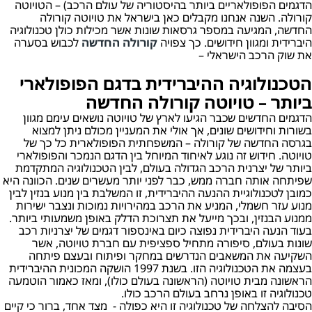
הדגמים הפופולאריים ביותר בהיסטוריה של עולם הרכב) – הטויוטה
קורולה. השנה אנחנו מקבלים כאן בישראל את טויוטה קורולה
החדשה, המגיעה במספר גרסאות שונות אשר מכילות כולן טכנולוגיה
היברידית ומגוון חידושים. כך צפויה
קורולה החדשה
לכבוש בסערה
את שוק הרכב הישראלי –
הטכנולוגיה ההיברידית בדגם הפופולארי
ביותר – טויוטה קורולה החדשה
הדגמים החדשים שכבר הגיעו לארץ של טויוטה נושאים עימם מגוון
בשורות וחידושים שונים, אך אולי את המעניין מכולם ניתן למצוא
בגרסה החדשה של קורולה – המשפחתית הפופולארית כל כך של
טויוטה. חידוש זה נוגע לאיחוד המיוחל בין הדגם הנמכר והפופולארי
ביותר של יצרנית הרכב הגדולה בעולם, לבין הטכנולוגיה המתקדמת
שפיתחה אותה חברה ממש, כבר לפני יותר מעשרים שנים. הכוונה היא
כמובן לטכנולוגיית ההנעה ההיברידית, זו המשלבת בין מנוע בנזין לבין
מנוע עזר חשמלי, המניע את הרכב במהירויות נמוכות ונצבר ישירות
ממנוע הבנזין, ובכך מייעל את תצרוכת הדלק באופן משמעותי ביותר.
בעוד הנעה היברידית נפוצה כיום באינספור דגמים של יצרניות רכב
שונות בעולם, סיפורה מתחיל ספציפית עם חברת טויוטה, אשר
השקיעה את המשאבים הנדרשים במחקר ופיתוח ובעצם פיתחה
בעצמה את הטכנולוגיה הזו. בשנת 1997 הושקה המכונית ההיברידית
הראשונה מבית טויוטה (הראשונה בעולם כולו), ומאז כאמור הוטמעה
טכנולוגיה זו באופן נרחב בעולם הרכב כולו.
הסיבה להצלחה של טכנולוגיה זו היא כפולה - מצד אחד, ברור כי קיים