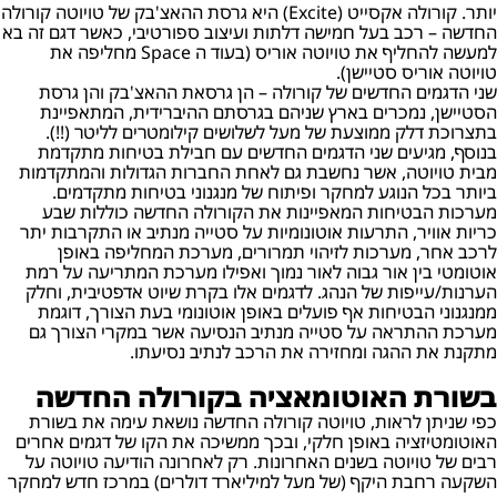
יותר. קורולה אקסייט (Excite) היא גרסת ההאצ'בק של טויוטה קורולה
החדשה – רכב בעל חמישה דלתות ועיצוב ספורטיבי, כאשר דגם זה בא
למעשה להחליף את טויוטה אוריס (בעוד ה Space מחליפה את
טויוטה אוריס סטיישן).
שני הדגמים החדשים של קורולה – הן גרסאת ההאצ'בק והן גרסת
הסטיישן, נמכרים בארץ שניהם בגרסתם ההיברידית, המתאפיינת
בתצרוכת דלק ממוצעת של מעל לשלושים קילומטרים לליטר (!!).
בנוסף, מגיעים שני הדגמים החדשים עם חבילת בטיחות מתקדמת
מבית טויוטה, אשר נחשבת גם לאחת החברות הגדולות והמתקדמות
ביותר בכל הנוגע למחקר ופיתוח של מנגנוני בטיחות מתקדמים.
מערכות הבטיחות המאפיינות את הקורולה החדשה כוללות שבע
כריות אוויר, התרעות אוטונומיות על סטייה מנתיב או התקרבות יתר
לרכב אחר, מערכות לזיהוי תמרורים, מערכת המחליפה באופן
אוטומטי בין אור גבוה לאור נמוך ואפילו מערכת המתריעה על רמת
הערנות/עייפות של הנהג. לדגמים אלו בקרת שיוט אדפטיבית, וחלק
ממנגנוני הבטיחות אף פועלים באופן אוטונומי בעת הצורך, דוגמת
מערכת ההתראה על סטייה מנתיב הנסיעה אשר במקרי הצורך גם
מתקנת את ההגה ומחזירה את הרכב לנתיב נסיעתו.
בשורת האוטומאציה בקורולה החדשה
כפי שניתן לראות, טויוטה קורולה החדשה נושאת עימה את בשורת
האוטומטיזציה באופן חלקי, ובכך ממשיכה את הקו של דגמים אחרים
רבים של טויוטה בשנים האחרונות. רק לאחרונה הודיעה טויוטה על
השקעה רחבת היקף (של מעל למיליארד דולרים) במרכז חדש למחקר