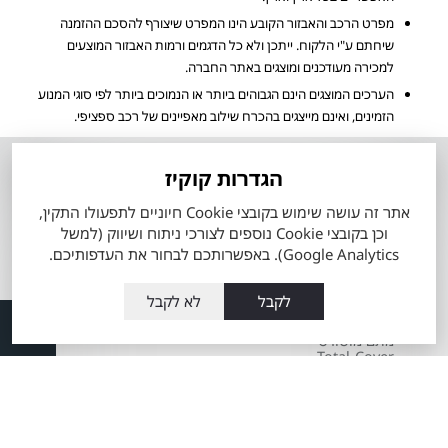
מפרט הרכב והאבזור הקובע הינו המפרט שיצורף להסכם ההזמנה
שיחתם ע"י הלקוח. ייתכן ולא כל הדגמים ורמות האבזור המוצעים
למכירה מעודכנים ומוצגים באתר החברה.
הערכים המוצגים הינם הגבוהים ביותר או הנמוכים ביותר לפי סוגי המנוע
הזמינים, ואינם מייצגים בהכרח שילוב מאפיינים של רכב ספציפי.
אודות
השירותים שלנו
הגדרות קוקיז
אודות מתם
טרייד אין רכבי טויוטה
אתר זה עושה שימוש בקובצי Cookie חיוניים לתפעולו התקין,
מוטורס
וכן בקובצי Cookie נוספים לצורכי ניתוח ושיווק (למשל
מה זה טויוטה סלקט
העובדים שלנו
Google Analytics). באפשרותכם לבחור את העדפותיכם.
60 דקות לרכב מבעלות
מועדון הלקוחות
קודמת
לקבל
לא לקבל
תקנון כתב מנוי
מרכז שירות טויוטה
מתם מוטורס
Total-Cover
שרות אקספרס
הצהרת מדיניות
פחחות וצבע
סביבתית
מערכת מובילאיי
חדשנות במתם