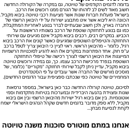
בדומה לדגמים הקודמים של טויוטה, גם במקרה של הקורולה החדשה
חשוב מאוד לשים לב לזהותו של הגורם ממנו רוכשים את הרכב.
בישראל פועלות חברות שונות אשר מציעות רכבי טויוטה ביבוא מקביל.
הכוונה היא ליבוא אשר אינו מתבצע ישירות על ידי היבואן הרשמי של
החברה בארץ, ולכן חשוב שבעתיים לברר בנוגע לאחריות המתקבלת,
כמו גם בנוגע לתחזוקה שוטפת של הרכב בשנותיו הראשונות על
הכביש. במקרים רבים, רכבים ביבוא מקביל אינם מגיעים עם שירותי
התחזוקה והטיפולים השוטפים שמגיעים כאשר קונים את הרכב ביבוא
רגיל, כלומר – מהיבואן הראשי. ראוי לציין כי היבואן צריך לטפל ברכב
ע"פ חוק. אחד הפתרונות במקרים אלו הוא להגיע לסוכנויות הרשמיות
המייצגות את היבואן הרשמי לצורך רכישה של טיפולי התחזוקה
השוטפת בנפרד מרכישת הרכב עצמו. כך, גם במידה ורוכשים טויוטה
ביבוא מקביל, עדיין ניתן לקבל שירותי תחזוקה "מקוריים" (כלומר, של
מוסכים מורשים של החברה אשר עובדים על פי הסטנדרטים
המחמירים של טויוטה כפי שנכתבו ספציפית עבור הדגמים החדשים).
לסיכום, טויוטה קורולה החדשה כבר כאן בישראל, במספר גרסאות
שונות ומצוידת בהנעה היברידית ובמערכות בטיחות מתקדמות וסמי
אוטונומיות. בין אם ביבוא רגיל ישירות מהיבואן הרשמי ובין אם ביבוא
מקביל, ללא ספק מדובר בדגמים חדשים שקהל הנהגים הישראלי ישמח
לקחת לנסיעת מבחן...
אנחנו במתם מוטורס סוכנות משנה טויוטה