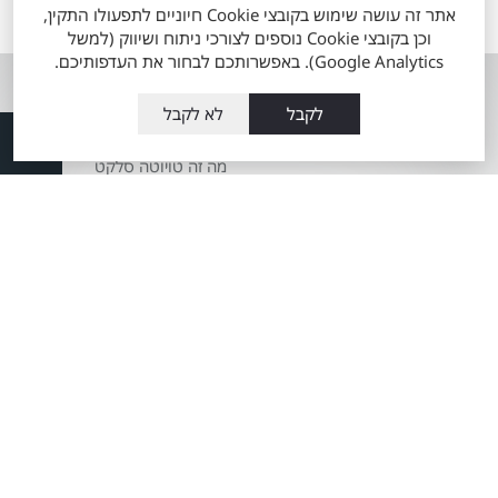
הערכים המוצגים הינם הגבוהים ביותר או הנמוכים ביותר לפי סוגי המנוע
אתר זה עושה שימוש בקובצי Cookie חיוניים לתפעולו התקין,
הזמינים, ואינם מייצגים בהכרח שילוב מאפיינים של רכב ספציפי.
וכן בקובצי Cookie נוספים לצורכי ניתוח ושיווק (למשל
Google Analytics). באפשרותכם לבחור את העדפותיכם.
אודות
השירותים שלנו
לקבל
לא לקבל
אודות מתם
טרייד אין רכבי טויוטה
מוטורס
מה זה טויוטה סלקט
העובדים שלנו
60 דקות לרכב מבעלות
מועדון הלקוחות
קודמת
תקנון כתב מנוי
מרכז שירות טויוטה
מתם מוטורס
Total-Cover
שרות אקספרס
הצהרת מדיניות
פחחות וצבע
סביבתית
מערכת מובילאיי
חדשנות במתם
מוטורס
טויוטה ליס
משרות
מידע כללי אודות
מאמרים
ההיברידיות של טויוטה