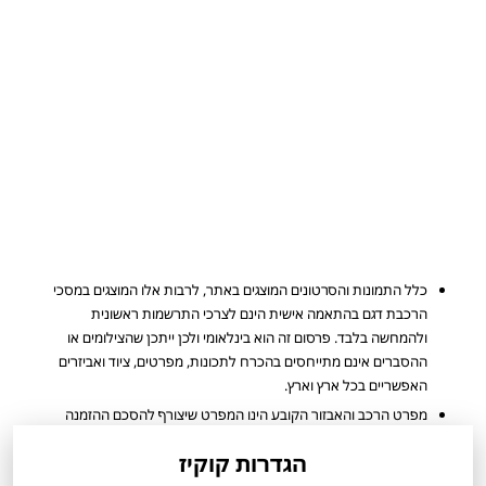
כלל התמונות והסרטונים המוצגים באתר, לרבות אלו המוצגים במסכי
הרכבת דגם בהתאמה אישית הינם לצרכי התרשמות ראשונית
ולהמחשה בלבד. פרסום זה הוא בינלאומי ולכן ייתכן שהצילומים או
ההסברים אינם מתייחסים בהכרח לתכונות, מפרטים, ציוד ואביזרים
האפשריים בכל ארץ וארץ.
מפרט הרכב והאבזור הקובע הינו המפרט שיצורף להסכם ההזמנה
שיחתם ע"י הלקוח. ייתכן ולא כל הדגמים ורמות האבזור המוצעים
הגדרות קוקיז
למכירה מעודכנים ומוצגים באתר החברה.