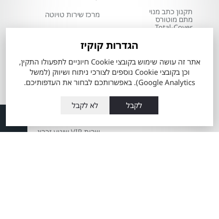
תקנון כתב מנוי
מרכז שירות טויוטה
מתם מוטורס
Total-Cover
שרות אקספרס
הגדרות קוקיז
הצהרת מדיניות
פחחות וצבע
סביבתית
אתר זה עושה שימוש בקובצי Cookie חיוניים לתפעולו התקין,
מערכת מובילאיי
חדשנות במתם
וכן בקובצי Cookie נוספים לצורכי ניתוח ושיווק (למשל
מוטורס
Google Analytics). באפשרותכם לבחור את העדפותיכם.
טויוטה ליס
משרות
לקבל
לא לקבל
מידע כללי אודות
מאמרים
ההיברידיות של טויוטה
שרות VIP שינוע זכרון
יעקב לבעלי טויוטה
הארכת שרות למצבר
היברידי HHC
מכירת רכב חדש
אביזרים לטויוטה