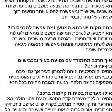
גרסת חמישה מושבים מתאימה למשפחות קטנות ומציעה
תא מטען רחב ונוח. גרסת שבעה מושבים מוסיפה שורת
מושבים שלישית ומאפשרת להסיע יותר נוסעים תוך
שמירה על נוחות ובטיחות.
כמה מקום יש בתא המטען ומה אפשר להכניס בו?
תא המטען של גרסת חמישה מושבים מתאים לעגלות,
מזוודות וציוד ספורט. בגרסת שבעה מושבים, השורה
השלישית מתקפלת והנפח מאפשר התאמה מלאה
לצרכים שונים.
איך הרכב מתמודד עם נסיעה בעיר ובכבישים
בין
‑
עירוניים
?
הסיטי קומפקטית ונוחה לתמרון בעיר אך גם יציבה
בכבישים מהירים. המנוע ותיבת ההילוכים האוטומטית
מספקים נהיגה חלקה, רגועה ותגובה מהירה בכל תנאי.
אילו מערכות בטיחות קיימות ברכב?
הסיטי כוללת מערכת קדם התנגשות עם זיהוי הולכי רגל,
התרעה ותיקון סטייה מנתיב, בקרת שיוט אדפטיבית, זיהוי
תמרורים, אורות גבוהים אוטומטיים ושש כריות אוויר. כל