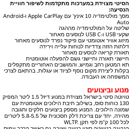
הסיטי מצוידת במערכות מתקדמות לשיפור חוויית
הנסיעה:
Android
Apple CarPlay
מסך מולטימדיה 10 אינץ’ עם
ו
‑
Auto
שליטה על המולטימדיה מההגה
USB C
USB
שקעי
ו
‑
לנוסעים מאחור
מיזוג אוויר אוטומטי עם פיקוד נפרד לנוסעים מאחור
דלתות הזזה צדדיות לנוחות עלייה וירידה
תאורת קריאה לנוסעים מאחור
חיישני תאורה וחיישני גשם להפעלה אוטומטית
תא המטען רחב וגמיש, והמושבים האחוריים מתקפלים
בקלות ליצירת מקום נוסף לציוד או עגלות, בהתאם לצרכי
המשפחה או העבודה.
מנוע וביצועים
טויוטה סיטי בישראל מצוידת במנוע דיזל 1.5 ליטר המפיק
130 כוחות סוס, בשילוב תיבת הילוכים אוטומטית עם
שמונה הילוכים. המנוע מספק ביצועים חלקים ותגובה
מהירה, יחד עם צריכת דלק חסכונית של 5.5
‑
5.8
ליטרים
WLTP.
לכל
100
ק
"
מ
לפי
תקן
הנהיגה בטויוטה סיטי רגועה ויציבה גם כאשר הרכב עמוס