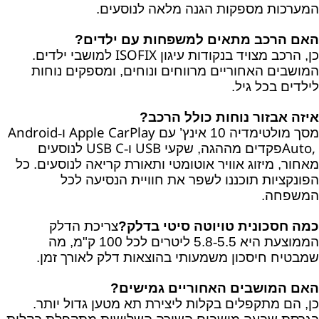
המערכות מספקות הגנה מלאה לנוסעים.
האם הרכב מתאים למשפחות עם ילדים?
ISOFIX
כן, הרכב מצויד בנקודות עיגון
למושבי ילדים.
המושבים האחוריים מרווחים ונוחים, ומספקים נוחות
לילדים בכל גיל.
איזה אבזור נוחות כולל הרכב?
Android
Apple CarPlay
מסך מולטימדיה 10 אינץ’ עם
ו
‑
USB C
USB
Auto,
פקדים מההגה, שקעי
ו
‑
לנוסעים
מאחור, מיזוג אוויר אוטומטי ותאורת קריאה לנוסעים. כל
הפונקציות תוכננו לשפר את חוויית הנסיעה לכל
המשפחה.
כמה חסכונית טויוטה סיטי בדלק?
צריכת הדלק
הממוצעת היא 5.5
‑
5.8
ליטרים
לכל
100
ק
"
מ
,
מה
שמבטיח
חיסכון
משמעותי
בהוצאות
דלק
לאורך
זמן
.
האם המושבים האחוריים גמישים?
כן, הם מתקפלים בקלות ליצירת תא מטען גדול יותר.