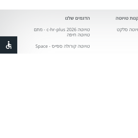
נות טויוטה
הדגמים שלנו
יוטה סלקט
טויוטה c-hr-plus 2026 - מתם
טויוטה חיפה
טויוטה קורולה ספייס - Space
טויוטה סיטי city
טויוטה פרואייס
טויוטה היילקס
טויוטה היילנדר
טויוטה לנד קרוזר
טויוטה ראב4
טויוטה קאמרי היברידית
טויוטה יאריס