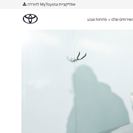
אפליקציית MyToyota להורדה
שירותים שלנו »
פחחות וצבע