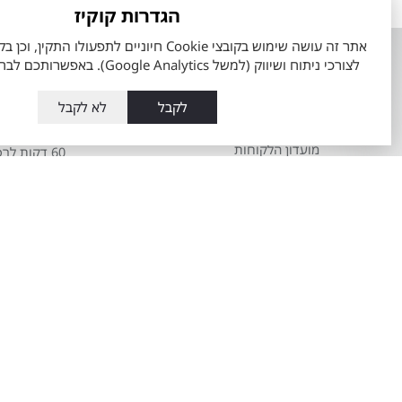
הגדרות קוקיז
אודות
השירותים ש
לצורכי ניתוח ושיווק (למשל Google Analytics). באפשרותכם לבחור את העדפותיכם.
אודות מתם מוטורס
טרייד אין רכב
לקבל
לא לקבל
העובדים שלנו
מה זה טויוט
מועדון הלקוחות
60 דקות לרכב מבעלות קודמת
תקנון כתב מנוי מתם מוטורס
מרכז שירות ט
Total-Cover
שרות אקספ
הצהרת מדיניות סביבתית
פחחות וצבע
חדשנות במתם מוטורס
מערכת מוביל
משרות
טויוטה ליס
מאמרים
מידע כללי או
טויוטה
שרות