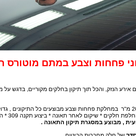
ני פחחות וצבע במתם מוטורס ח
רע הנזק, והכל תוך תיקון בחלקים מקוריים, בדגש על מער
ם * שיקום לאחר תאונה * ביצוע תקנה 309 * החלפת זגוגית .
ית , מבוצע במסגרת תיקון התאונה
.
דר
של חלק מחברות הביטוח
.