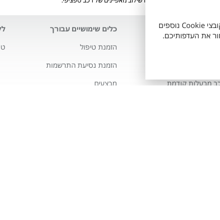
אתר זה עושה שימוש בקובצי Cookie חיוניים לתפעולו התקין, וכן בקובצי Cookie נוספים
לנו
כלים שימושיים עבורך
לק
י טויוטה
הזמנת טיפול
טו
ה סלקט
הזמנת נסיעת התרשמות
מבצעים
ויוטה
מחשבון מימון
רס
מחשבון ליסינג
איי
דות ההיברידיות של
 VIP שינוע זכרון יעקב לבעלי