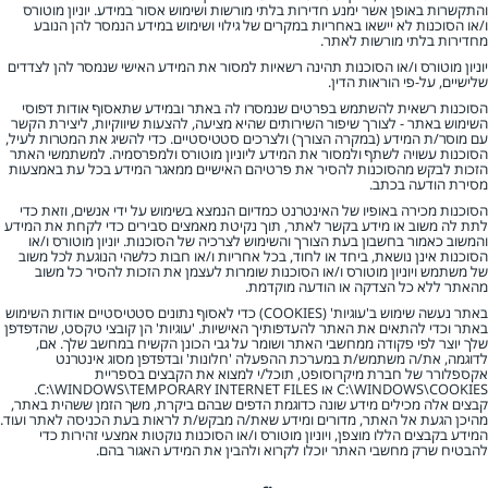
והתקשרות באופן אשר ימנע חדירות בלתי מורשות ושימוש אסור במידע. יוניון מוטורס
ו/או הסוכנות לא יישאו באחריות במקרים של גילוי ושימוש במידע הנמסר להן הנובע
מחדירות בלתי מורשות לאתר.
יוניון מוטורס ו/או הסוכנות תהינה רשאיות למסור את המידע האישי שנמסר להן לצדדים
שלישיים, על-פי הוראות הדין.
הסוכנות רשאית להשתמש בפרטים שנמסרו לה באתר ובמידע שתאסוף אודות דפוסי
השימוש באתר - לצורך שיפור השירותים שהיא מציעה, להצעות שיווקיות, ליצירת הקשר
עם מוסר/ת המידע (במקרה הצורך) ולצרכים סטטיסטיים. כדי להשיג את המטרות לעיל,
הסוכנות עשויה לשתף ולמסור את המידע ליוניון מוטורס ולמפרסמיה. למשתמשי האתר
הזכות לבקש מהסוכנות להסיר את פרטיהם האישיים ממאגר המידע בכל עת באמצעות
מסירת הודעה בכתב.
הסוכנות מכירה באופיו של האינטרנט כמדיום הנמצא בשימוש על ידי אנשים, וזאת כדי
לתת לה משוב או מידע בקשר לאתר, תוך נקיטת מאמצים סבירים כדי לקחת את המידע
והמשוב כאמור בחשבון בעת ​​הצורך והשימוש לצרכיה של הסוכנות. יוניון מוטורס ו/או
הסוכנות אינן נושאת, ביחד או לחוד, בכל אחריות ו/או חבות כלשהי הנוגעת לכל משוב
של משתמש ויוניון מוטורס ו/או הסוכנות שומרות לעצמן את הזכות להסיר כל משוב
מהאתר ללא כל הצדקה או הודעה מוקדמת.
באתר נעשה שימוש ב'עוגיות' (COOKIES) כדי לאסוף נתונים סטטיסטיים אודות השימוש
באתר וכדי להתאים את האתר להעדפותיך האישיות. 'עוגיות' הן קובצי טקסט, שהדפדפן
שלך יוצר לפי פקודה ממחשבי האתר ושומר על גבי הכונן הקשיח במחשב שלך. אם,
לדוגמה, את/ה משתמש/ת במערכת ההפעלה 'חלונות' ובדפדפן מסוג אינטרנט
אקספלורר של חברת מיקרוסופט, תוכל/י למצוא את הקבצים בספריית
C:\WINDOWS\COOKIES או C:\WINDOWS\TEMPORARY INTERNET FILES.
קבצים אלה מכילים מידע שונה כדוגמת הדפים שבהם ביקרת, משך הזמן ששהית באתר,
מהיכן הגעת אל האתר, מדורים ומידע שאת/ה מבקש/ת לראות בעת הכניסה לאתר ועוד.
המידע בקבצים הללו מוצפן, ויוניון מוטורס ו/או הסוכנות נוקטות אמצעי זהירות כדי
להבטיח שרק מחשבי האתר יוכלו לקרוא ולהבין את המידע האגור בהם.