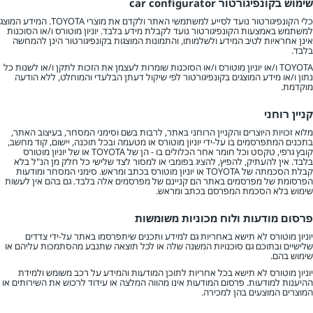
שימוש בקונפיגורטור car configurator
כלי הקונפיגורטור נועד לסייע למשתמשי האתר ולקדם את מוצרי TOYOTA. המידע המוצג
למשתמש באמצעות הקונפיגורטור נועד לקבלת מידע בלבד. יוניון מוטורס ו/או הסוכנות
אינן אחראיות לטיב המידע ולשלמותו, והתמונות המוצגות בקונפיגורטור הינן להמחשה
בלבד.
TOYOTA ו/או יוניון מוטורס ו/או הסוכנות שומרות לעצמן את הזכות לתקן ו/או לשנות כל
נתון ו/או מידע המוצגים בקונפיגורטור לפי שיקול דעתן הבלעדי והמוחלט, ללא הודעה
מוקדמת.
קניין רוחני
מלוא זכויות היוצרים והקניין הרוחני באתר, לרבות בשם וסימני המסחר, בעיצוב האתר,
בתכנים המתפרסמים בו על-ידי יוניון מוטורס או מטעמה ובכל תוכנה, יישום, קוד מחשב,
קובץ גרפי, טקסט וכל חומר אחר הכלולים בו - הן של TOYOTA או של יוניון מוטורס
בלבד. אין להעתיק, להפיץ, להציג בפומבי או למסור לצד שלישי כל חלק מן הנ"ל בלא
קבלת הסכמתה של TOYOTA או יוניון מוטורס בכתב ומראש. סימני המסחר ומודעות
הפרסומת של מפרסמים באתר הם קניינם של מפרסמים אלה בלבד. גם בהם אין לעשות
שימוש בלא הסכמת המפרסם בכתב ומראש.
פרסום מודעות ולוח מכוניות משומשות
יוניון מוטורס לא תישא באחריות גם למידע ותכנים שיתפרסמו באתר על-ידי צדדים
שלישיים ובתוכם גם סוכנויות המשנה שלה או לכל תוצאה שתנבע מהסתמכות עליהם או
שימוש בהם.
יוניון מוטורס לא תישא בכל אחריות לתוכן המודעות והמידע על רכב משומש ולמידת
ההיענות למודעות. פרסום המודעות אינו מהווה המלצה או עידוד לרכוש את השירותים או
המוצרים המוצעים בהן למכירה.