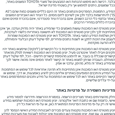
בלבד. רכישה ו/או מימוש ההנחות ו/או המבצעים של מוצרי TOYOTA המוצגים באתר,
ככל שמוצגים, ניתנים למימוש אך ורק בשטחי מדינת ישראל.
המידע, התמונות, המפרטים והנתונים באתר זה הינם כלליים ומוצגים כמות שהם ("AS
IS") להתרשמות בלבד ולכן אין לשייכם לדגם מסוים. כל הציוד ו/או האביזרים המוצגים
באתר ובדגמי כלי הרכב השונים, אינם בהכרח ציוד סטנדרטי, אינם בהכרח זמינים ואינם
בהכרח כלולים במחירי הרכבים.
יוניון מוטורס ו/או הסוכנות עושות מאמצים כדי שהמידע באתר יהיה מדויק ועדכני, אך אינן
מתחייבות לכך ולכן יוניון מוטורס ו/או הסוכנות לא תישאנה באחריות כלשהי לעדכניות,
דיוק ושלמות המידע המצוי באתר. TOYOTA ו/או יוניון מוטורס ו/או הסוכנות שומרות
לעצמן את הזכות לתקן או לשנות נתונים ומחירים, לפי שיקול דעתן הבלעדי והמוחלט,
ללא הודעה מוקדמת.
יוניון מוטורס ו/או הסוכנות אינן מתחייבות כי כל הקישורים ('לינקים') שיימצאו באתר יהיו
תקינים ויובילו לאתר אינטרנט פעיל. יוניון מוטורס ו/או הסוכנות רשאיות לסלק מהאתר
קישורים שנכללו בו בעבר, או להימנע מהוספת קישורים חדשים - הכל, לפי שיקול דעתן
המוחלט. העובדה שניתן למצוא באתר זה קישור לאתר מסוים אינה מהווה אישור לכך
שהמידע באתר זה מלא, מהימן, עדכני או אמין.
יוניון מוטורס ו/או הסוכנות אינן מתחייבות ולא תהינה אחראיות לכל שימוש או הסתמכות
על המידע והתכנים המופיעים באתרים אליהם ניתן להגיע באמצעות, או דרך, שימוש או
קישור הקיימים באתר ו/או לכל שימוש או הסתמכות על מידע ותכנים המתפרסמים באתר
על-ידי צדדים שלישיים.
מדיניות השמירה על פרטיות באתר
חלק מהשירותים באתר מצריכים הרשמה. במסגרת ההרשמה תידרש/י למסור מידע
אישי, כדוגמת שם או כתובת דואר אלקטרוני. יוניון מוטורס ו/או הסוכנות ישתמשו במידע
אישי זה רק על-פי מדיניות הפרטיות המתוארת כאן, או על-פי הוראות כל דין.
יוניון מוטורס ו/או הסוכנות נוקטות צעדים סבירים לאבטחת המידע האישי הנמסר להן
והשימוש בו. עם זאת, יוניון מוטורס ו/או הסוכנות אינן יכולות לאבטח את מערכות המידע