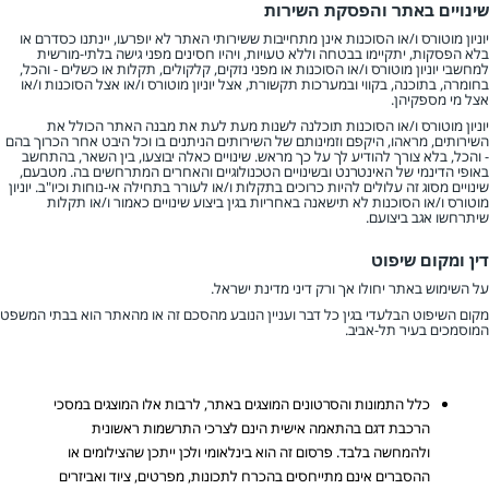
שינויים באתר והפסקת השירות
יוניון מוטורס ו/או הסוכנות אינן מתחייבות ששירותי האתר לא יופרעו, יינתנו כסדרם או
בלא הפסקות, יתקיימו בבטחה וללא טעויות, ויהיו חסינים מפני גישה בלתי-מורשית
למחשבי יוניון מוטורס ו/או הסוכנות או מפני נזקים, קלקולים, תקלות או כשלים - והכל,
בחומרה, בתוכנה, בקווי ובמערכות תקשורת, אצל יוניון מוטורס ו/או אצל הסוכנות ו/או
אצל מי מספקיהן.
יוניון מוטורס ו/או הסוכנות תוכלנה לשנות מעת לעת את מבנה האתר הכולל את
השירותים, מראהו, היקפם וזמינותם של השירותים הניתנים בו וכל היבט אחר הכרוך בהם
- והכל, בלא צורך להודיע לך על כך מראש. שינויים כאלה יבוצעו, בין השאר, בהתחשב
באופי הדינמי של האינטרנט ובשינויים הטכנולוגיים והאחרים המתרחשים בה. מטבעם,
שינויים מסוג זה עלולים להיות כרוכים בתקלות ו/או לעורר בתחילה אי-נוחות וכיו"ב. יוניון
מוטורס ו/או הסוכנות לא תישאנה באחריות בגין ביצוע שינויים כאמור ו/או תקלות
שיתרחשו אגב ביצועם.
דין ומקום שיפוט
על השימוש באתר יחולו אך ורק דיני מדינת ישראל.
מקום השיפוט הבלעדי בגין כל דבר ועניין הנובע מהסכם זה או מהאתר הוא בבתי המשפט
המוסמכים בעיר תל-אביב.
כלל התמונות והסרטונים המוצגים באתר, לרבות אלו המוצגים במסכי
הרכבת דגם בהתאמה אישית הינם לצרכי התרשמות ראשונית
ולהמחשה בלבד. פרסום זה הוא בינלאומי ולכן ייתכן שהצילומים או
ההסברים אינם מתייחסים בהכרח לתכונות, מפרטים, ציוד ואביזרים