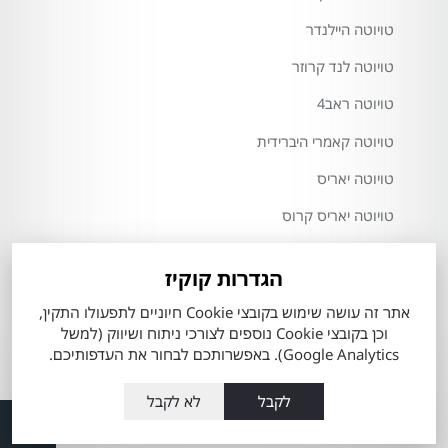
טויוטה היילנדר
טויוטה לנד קרוזר
טויוטה ראב4
טויוטה קאמרי היברידית
טויוטה יאריס
טויוטה יאריס קרוס
טויוטה אייגו X
הגדרות קוקיז
אתר זה עושה שימוש בקובצי Cookie חיוניים לתפעולו התקין,
וכן בקובצי Cookie נוספים לצורכי ניתוח ושיווק (למשל
חזרה למעלה
יצירת קשר
Google Analytics). באפשרותכם לבחור את העדפותיכם.
מפת אתר
תנאי שימוש באתר
הצהרת נגישות
לקבל
לא לקבל
בניית האתר: Bit-Gem