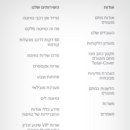
אודות
השירותים שלנו
אודות מתם
טרייד אין רכבי טויוטה
מוטורס
מה זה טויוטה סלקט
העובדים שלנו
60 דקות לרכב מבעלות
מועדון הלקוחות
קודמת
תקנון כתב מנוי
מרכז שירות טויוטה
מתם מוטורס
Total-Cover
שרות אקספרס
הצהרת מדיניות
פחחות וצבע
סביבתית
מערכת מובילאיי
חדשנות במתם
מוטורס
טויוטה ליס
משרות
מידע כללי אודות
מאמרים
ההיברידיות של טויוטה
שרות VIP שינוע זכרון
יעקב לבעלי טויוטה