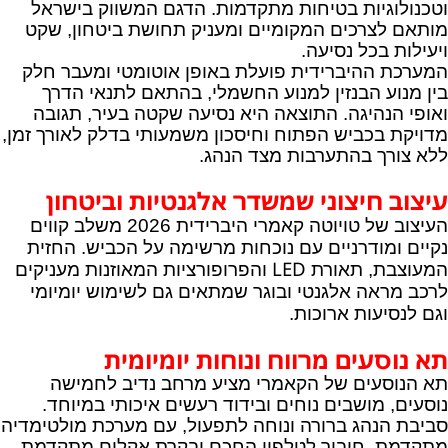
וטכנולוגיות בטיחות מתקדמות. הדגם המשווק בישראל
מותאם לצרכים המקומיים ומעניק תחושת ביטחון, שקט
ויעילות בכל נסיעה.
המערכת ההיברידית פועלת באופן אוטומטי ומעבר חלק
בין מנוע הבנזין למנוע החשמלי, בהתאם לתנאי הדרך
ואופי הנהיגה. התוצאה היא נסיעה שקטה בעיר, תגובה
מדויקת בכביש הפתוח וחיסכון משמעותי בדלק לאורך זמן,
ללא צורך בהתערבות מצד הנהג.
עיצוב חיצוני שמשדר אלגנטיות וביטחון
העיצוב של טויוטה קאמרי היברידית 2026 משלב קווים
נקיים ומודרניים עם נוכחות מרשימה על הכביש. החזית
LED
המעוצבת, תאורת
והפרופורציות המאוזנות מעניקים
לרכב מראה אלגנטי ובוגר שמתאים גם לשימוש יומיומי
וגם לנסיעות ארוכות.
תא נוסעים מרווח ונוחות יומיומית
תא הנוסעים של הקאמרי מציע מרחב נדיב לחמישה
נוסעים, מושבים נוחים ובידוד רעשים איכותי במיוחד.
סביבת הנהג ברורה ונוחה לתפעול, עם מערכת מולטימדיה
מתקדמת, חיבור לטלפון החכם ובקרת אקלים מתקדמת