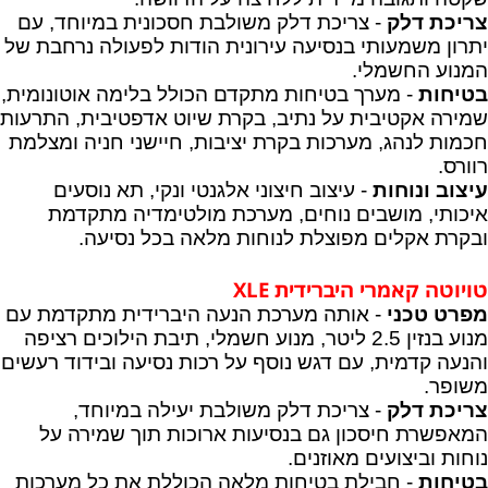
צריכת דלק
- צריכת דלק משולבת חסכונית במיוחד, עם
יתרון משמעותי בנסיעה עירונית הודות לפעולה נרחבת של
המנוע החשמלי.
בטיחות
- מערך בטיחות מתקדם הכולל בלימה אוטונומית,
שמירה אקטיבית על נתיב, בקרת שיוט אדפטיבית, התרעות
חכמות לנהג, מערכות בקרת יציבות, חיישני חניה ומצלמת
רוורס.
עיצוב ונוחות
- עיצוב חיצוני אלגנטי ונקי, תא נוסעים
איכותי, מושבים נוחים, מערכת מולטימדיה מתקדמת
ובקרת אקלים מפוצלת לנוחות מלאה בכל נסיעה.
טויוטה קאמרי היברידית
XLE
מפרט טכני
- אותה מערכת הנעה היברידית מתקדמת עם
מנוע בנזין 2.5 ליטר, מנוע חשמלי, תיבת הילוכים רציפה
והנעה קדמית, עם דגש נוסף על רכות נסיעה ובידוד רעשים
משופר.
צריכת דלק
- צריכת דלק משולבת יעילה במיוחד,
המאפשרת חיסכון גם בנסיעות ארוכות תוך שמירה על
נוחות וביצועים מאוזנים.
בטיחות
- חבילת בטיחות מלאה הכוללת את כל מערכות