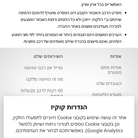
האפשריים בכל ארץ וארץ.
מפרט הרכב והאבזור הקובע הינו המפרט שיצורף להסכם ההזמנה
שיחתם ע"י הלקוח. ייתכן ולא כל הדגמים ורמות האבזור המוצעים
למכירה מעודכנים ומוצגים באתר החברה.
הערכים המוצגים הינם הגבוהים ביותר או הנמוכים ביותר לפי סוגי המנוע
הזמינים, ואינם מייצגים בהכרח שילוב מאפיינים של רכב ספציפי.
אודות
השירותים שלנו
אודות מתם
טרייד אין רכבי טויוטה
מוטורס
מה זה טויוטה סלקט
העובדים שלנו
60 דקות לרכב מבעלות
מועדון הלקוחות
קודמת
תקנון כתב מנוי
הגדרות קוקיז
מרכז שירות טויוטה
מתם מוטורס
Total-Cover
אתר זה עושה שימוש בקובצי Cookie חיוניים לתפעולו התקין,
שרות אקספרס
וכן בקובצי Cookie נוספים לצורכי ניתוח ושיווק (למשל
הצהרת מדיניות
Google Analytics). באפשרותכם לבחור את העדפותיכם.
פחחות וצבע
סביבתית