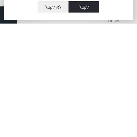
מערכת מובילאיי
חדשנות במתם
לקבל
לא לקבל
מוטורס
טויוטה ליס
משרות
מידע כללי אודות
מאמרים
ההיברידיות של טויוטה
שרות VIP שינוע זכרון
יעקב לבעלי טויוטה
הארכת שרות למצבר
היברידי HHC
מכירת רכב חדש
אביזרים לטויוטה
שירותי מימון
שירות מתם מוטורס VIP
ביטוח לטויוטה
פינת המתנה ללקוחות