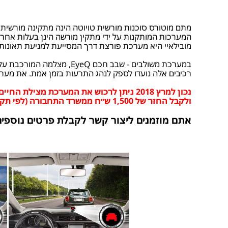
מתם מוטורס סוכנות מורשית טויוטה הינה מתקינה מורשית 
המערכות המותקנות על ידי מתקין מורשה הינן בעלות אחרי
מובילאיי היא מערכת פורצת דרך המסייעת למניעת תאונות ד
במערכת משולבים - שבב חכם EyeQ, מצלמה המורכבת על חלון הנהג וצג המורכב על לוח המחוונים.
רכיבים אלה נועדו לספק לנהג התרעות בזמן אמת. את מערכת המוביל
נכון למרץ 2018 ניתן לרכוש את המערכת מצילת החיים במחיר מבצע של 2,100 ש״ח
ולקבל החזר של 1,500 ש״ח ממשרד התחבורה (לפי תקנות התעבורה ונוהל 151 של משרד התחבורה ).
אתם מוזמנים ליצור קשר לקבלת פרטים נוספים