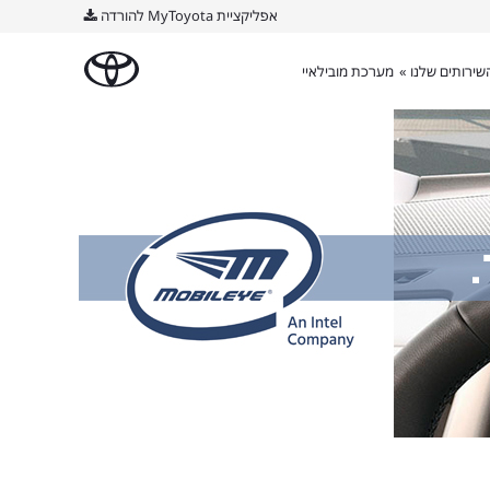
אפליקציית MyToyota להורדה
שירותים שלנו »
מערכת מובילאיי