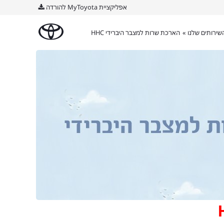
אפליקציית MyToyota להורדה
שירותים שלנו »
הארכת שרות למצבר היברידי HHC