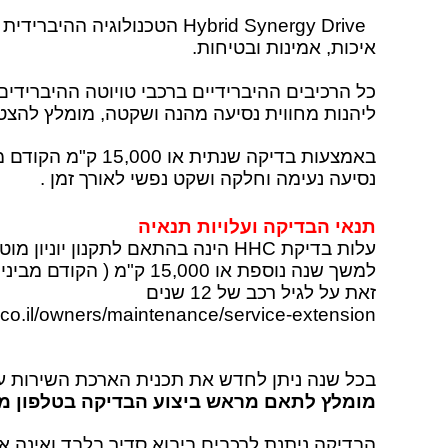
Hybrid Synergy Drive
הטכנולוגיה ההיברידית 
איכות, אמינות ובטיחות
.
כל הרכיבים ההיברידיים ברכבי טויוטה ההיברידים
ליהנות מחווית נסיעה מהנה ושקטה, מומלץ להצט
נסיעה נעימה וחלקה ושקט נפשי לאורך זמן
.
תנאי הבדיקה ועלויות תנאיה
עלות בדיקת
HHC
הינה בהתאם לתקנון יוניון מו
למשך שנה נוספת או 15,000 ק"מ ( הקודם מביניהם , כפוף לתקנון)
זאת על לגיל רכב של 12 שנים
.co.il/owners/maintenance/service-extension
בכל שנה ניתן לחדש את תכנית הארכת השירות עד לש
מומלץ לתאם מראש ביצוע הבדיקה בטלפון מס' 8550550
הבדיקה ניתנת לרכבים ביבוא סדיר בלבד ואינה א