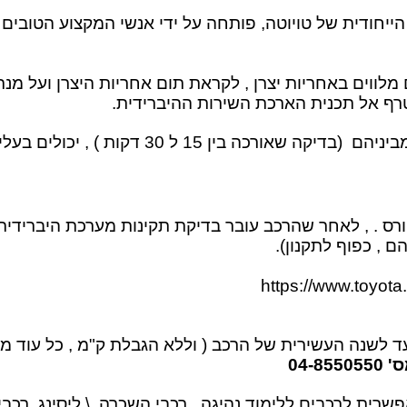
הייחודית של טויוטה, פותחה על ידי אנשי המקצוע הטובים 
 מלווים באחריות יצרן , לקראת תום אחריות היצרן ועל מנ
רף אל תכנית הארכת השירות ההיברידית
.
באמצעות בדיקה שנתית או 15,000 ק"מ הקודם מבי
טורס . , לאחר שהרכב עובר בדיקת תקינות מערכת היברידית
.
https://www.toyota
נה העשירית של הרכב ( וללא הגבלת ק"מ , כל עוד מבוצעת הב
04-
פשרית לרכבים ללימוד נהיגה , רכבי השכרה \ ליסינג, רכ