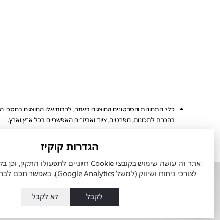
כלל התמונות והסרטונים המוצגים באתר, לרבות אלו המוצגים במסכי ה
בהכרח לתכונות, מפרטים, ציוד ואביזרים האפשריים בכל ארץ וארץ.
מפרט הרכב והאבזור הקובע הינו המפרט שיצורף להסכם ההזמנה שיחתם 
הגדרות קוקיז
הערכים המוצגים הינם הגבוהים ביותר או הנמוכים ביותר לפי סוגי המנוע 
לצורכי ניתוח ושיווק (למשל Google Analytics). באפשרותכם לבחור את העדפותיכם.
אודות
השירותים ש
אודות מתם מוטורס
טרייד אין רכב
לקבל
לא לקבל
העובדים שלנו
מה זה טויוט