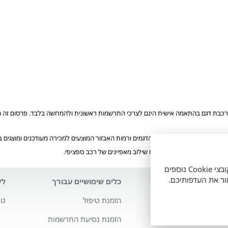
רכבת דגם בהתאמה אישית הינם לצרכי התרשמות ראשונית ולהמחשה בלבד. פרסום זה הוא 
ע"י הלקוח. ייתכן ולא כל הדגמים ורמות האבזור המוצעים למכירה מעודכנים ומוצגים
הזמינים, ואינם מייצגים בהכרח שילוב מאפיינים של רכב ספציפי.
אתר זה עושה שימוש בקובצי Cookie חיוניים לתפעולו התקין, וכן בקובצי Cookie נוספים
לנו
כלים שימושיים עבורך
לק
י טויוטה
הזמנת טיפול
טו
ה סלקט
הזמנת נסיעת התרשמות