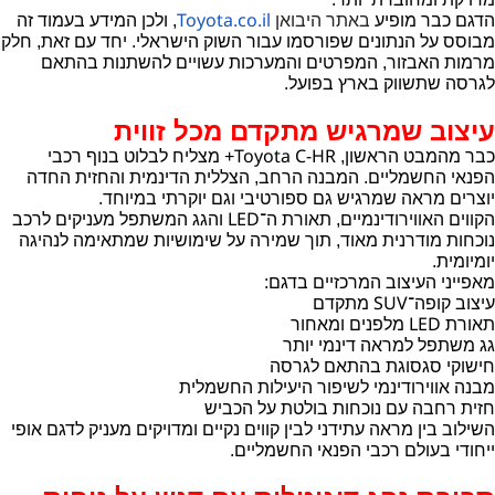
Toyota.co.il
הדגם כבר מופיע
באתר היבואן
, ולכן המידע בעמוד זה
מבוסס על הנתונים שפורסמו עבור השוק הישראלי. יחד עם זאת, חלק
מרמות האבזור, המפרטים והמערכות עשויים להשתנות בהתאם
לגרסה שתשווק בארץ בפועל.
עיצוב שמרגיש מתקדם מכל זווית
Toyota C-HR
כבר מהמבט הראשון,
+ מצליח לבלוט בנוף רכבי
הפנאי החשמליים. המבנה הרחב, הצללית הדינמית והחזית החדה
יוצרים מראה שמרגיש גם ספורטיבי וגם יוקרתי במיוחד.
LED
הקווים האווירודינמיים, תאורת ה־
והגג המשתפל מעניקים לרכב
נוכחות מודרנית מאוד, תוך שמירה על שימושיות שמתאימה לנהיגה
יומיומית.
מאפייני העיצוב המרכזיים בדגם:
SUV
עיצוב קופה־
מתקדם
LED
תאורת
מלפנים ומאחור
גג משתפל למראה דינמי יותר
חישוקי סגסוגת בהתאם לגרסה
מבנה אווירודינמי לשיפור היעילות החשמלית
חזית רחבה עם נוכחות בולטת על הכביש
השילוב בין מראה עתידני לבין קווים נקיים ומדויקים מעניק לדגם אופי
ייחודי בעולם רכבי הפנאי החשמליים.