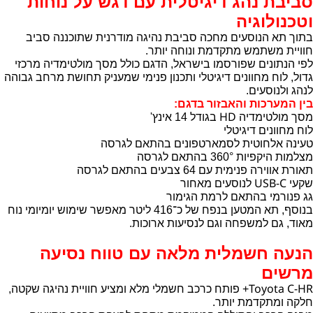
סביבת נהג דיגיטלית עם דגש על נוחות
וטכנולוגיה
בתוך תא הנוסעים מחכה סביבת נהיגה מודרנית שתוכננה סביב
חוויית משתמש מתקדמת ונוחה יותר.
לפי הנתונים שפורסמו בישראל, הדגם כולל מסך מולטימדיה מרכזי
גדול, לוח מחוונים דיגיטלי ותכנון פנימי שמעניק תחושת מרחב גבוהה
לנהג ולנוסעים.
בין המערכות והאבזור בדגם:
HD
מסך מולטימדיה
בגודל 14 אינץ'
לוח מחוונים דיגיטלי
טעינה אלחוטית לסמארטפונים בהתאם לגרסה
מצלמות היקפיות 360° בהתאם לגרסה
תאורת אווירה פנימית עם 64 צבעים בהתאם לגרסה
USB-C
שקעי
לנוסעים מאחור
גג פנורמי בהתאם לרמת הגימור
בנוסף, תא המטען בנפח של כ־416 ליטר מאפשר שימוש יומיומי נוח
מאוד, גם למשפחה וגם לנסיעות ארוכות.
הנעה חשמלית מלאה עם טווח נסיעה
מרשים
Toyota C-HR
+ פותח כרכב חשמלי מלא ומציע חוויית נהיגה שקטה,
חלקה ומתקדמת יותר.