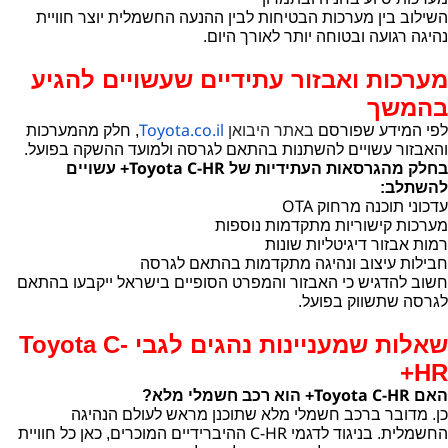
השילוב בין מערכות הבטיחות לבין ההנעה החשמלית יוצר חוויית
נהיגה רגועה ובטוחה יותר לאורך היום.
מערכות ואבזור עתידיים שעשויים להגיע
בהמשך
Toyota.co.il
לפי המידע שפורסם
באתר היבואן
, חלק מהמערכות
והאבזור עשויים להשתנות בהתאם לגרסה ולמועד ההשקה בפועל.
Toyota C-HR
בחלק מהגרסאות העתידיות של
+ עשויים
להשתלב:
OTA
עדכוני תוכנה מרחוק
מערכות קישוריות מתקדמות נוספות
רמות אבזור דיגיטליות שונות
חבילות עיצוב ונהיגה מתקדמות בהתאם לגרסה
חשוב להדגיש כי האבזור והמפרט הסופיים בישראל ייקבעו בהתאם
לגרסה שתשווק בפועל.
שאלות שמעניינות נהגים לגבי
Toyota C-
+
HR
Toyota C-HR
האם
+ הוא רכב חשמלי מלא?
כן. מדובר ברכב חשמלי מלא שתוכנן מראש לעולם הנהיגה
C-HR
החשמלית. בניגוד לדגמי
ההיברידיים המוכרים, כאן כל חוויית