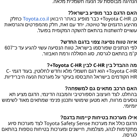
הנהיגה מבוססת על הנעה חשמלית מלאה.
האם הדגם כבר מופיע בישראל?
Toyota C-HR
Toyota.co.il
כחלק
כן.
+ כבר מופיע
באתר היבואן
מהיצע הדגמים של טויוטה. יחד עם זאת, חלק מהמפרטים והגרסאות
עשויים להשתנות בהתאם להשקה המקומית בפועל.
איזה טווח נסיעה צפוי בדגם החדש?
לפי הנתונים שפורסמו בישראל, טווח הנסיעה עשוי להגיע עד כ־607
ק"מ בהתאם לגרסה, סוג הסוללה ורמת האבזור.
Toyota C-HR
C-HR
מה ההבדל בין
לבין
+?
C-
Toyota C-HR
+ הוא דגם חשמלי מלא וחדש לחלוטין, בעוד דגמי
HR
הקודמים בישראל התבססו בעיקר על מערכות הנעה היברידיות.
האם הרכב מתאים גם למשפחה?
בהחלט. לצד העיצוב הספורטיבי והמבנה הדינמי, הדגם מציע תא
נוסעים מרווח, תא מטען שימושי ותכנון פנימי שמתאים מאוד לשימוש
יומיומי.
אילו מערכות בטיחות קיימות בדגם?
Toyota Safety Sense
הדגם כולל את מערכות
לצד מערכות סיוע
מתקדמות לנהג, מצלמות, חיישנים ומערכות בטיחות נוספות בהתאם
לגרסה.