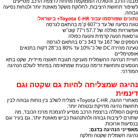
מבנה הרכב והסוללה הממוקמת מתחת לרצפת הרכב מסייעים
לשיפור תחושת היציבות, לחלוקת משקל מאוזנת יותר ולנוחות נסיעה
גבוהה.
Toyota C-HR
נתונים שפורסמו עבור
+ בישראל:
טווח נסיעה של עד כ־607 ק"מ בהתאם לגרסה
אפשרויות סוללה של 57.7 ו־77 קוט"ש
גרסאות הנעה קדמית והנעה כפולה
הספקים של 167 עד 343 כ"ס בהתאם לגרסה
DC
טעינה מהירה
של כ־10% עד 80% בכ־28 דקות בתנאים
אופטימליים
חוויית הנהיגה החשמלית מעניקה תגובת תאוצה מיידית, שקט בתא
הנוסעים ותחושת זרימה טבעית שמתאימה במיוחד לעולם הנהיגה
המודרני.
נהיגה שמצליחה להיות גם שקטה וגם
דינמית
Toyota C-HR
מאחורי ההגה,
+ מצליח לשלב בין נוחות גבוהה לבין
תחושת נהיגה מדויקת ובטוחה יותר.
מיקום הסוללה ברצפת הרכב מסייע להנמכת מרכז הכובד, מה
שתורם ליציבות גבוהה ולהתנהגות כביש מאוזנת יותר, גם בעיר וגם
בנסיעות ארוכות.
מאפייני הנהיגה בדגם:
נהיגה חשמלית שקטה וחלקה