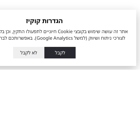
הגדרות קוקיז
לצורכי ניתוח ושיווק (למשל Google Analytics). באפשרותכם לבחור את העדפותיכם.
לקבל
לא לקבל
כלל התמונות והסרטונים המוצגים באתר, לרבות אלו המוצגים במסכי ה
בהכרח לתכונות, מפרטים, ציוד ואביזרים האפשריים בכל ארץ וארץ.
מפרט הרכב והאבזור הקובע הינו המפרט שיצורף להסכם ההזמנה שיחתם 
הערכים המוצגים הינם הגבוהים ביותר או הנמוכים ביותר לפי סוגי המנוע 
אודות
השירותים ש
אודות מתם מוטורס
טרייד אין רכב