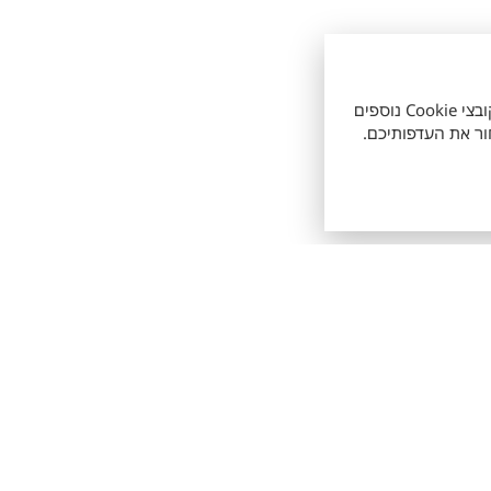
אתר זה עושה שימוש בקובצי Cookie חיוניים לתפעולו התקין, וכן בקובצי Cookie נוספים
רכבת דגם בהתאמה אישית הינם לצרכי התרשמות ראשונית ולהמחשה בלבד. פרסום זה הוא 
ע"י הלקוח. ייתכן ולא כל הדגמים ורמות האבזור המוצעים למכירה מעודכנים ומוצגים
הזמינים, ואינם מייצגים בהכרח שילוב מאפיינים של רכב ספציפי.
לנו
כלים שימושיים עבורך
לק
י טויוטה
הזמנת טיפול
טו