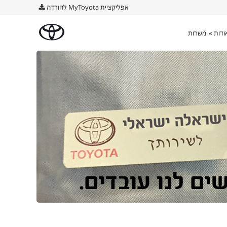
אפליקציית MyToyota להורדה
ודות »
משרות