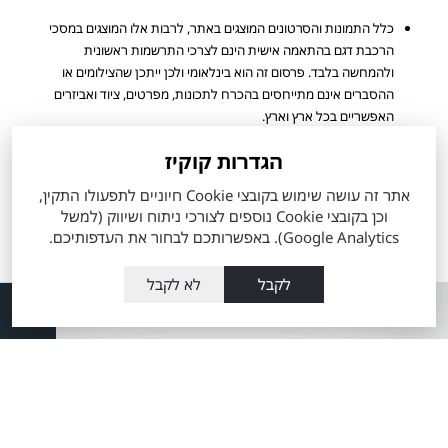
כלל התמונות והסרטונים המוצגים באתר, לרבות אלו המוצגים במסכי
הרכבת דגם בהתאמה אישית הינם לצרכי התרשמות ראשונית
ולהמחשה בלבד. פרסום זה הוא בינלאומי ולכן ייתכן שהצילומים או
ההסברים אינם מתייחסים בהכרח לתכונות, מפרטים, ציוד ואביזרים
האפשריים בכל ארץ וארץ.
מפרט הרכב והאבזור הקובע הינו המפרט שיצורף להסכם ההזמנה
הגדרות קוקיז
שיחתם ע"י הלקוח. ייתכן ולא כל הדגמים ורמות האבזור המוצעים
למכירה מעודכנים ומוצגים באתר החברה.
אתר זה עושה שימוש בקובצי Cookie חיוניים לתפעולו התקין,
הערכים המוצגים הינם הגבוהים ביותר או הנמוכים ביותר לפי סוגי המנוע
וכן בקובצי Cookie נוספים לצורכי ניתוח ושיווק (למשל
הזמינים, ואינם מייצגים בהכרח שילוב מאפיינים של רכב ספציפי.
Google Analytics). באפשרותכם לבחור את העדפותיכם.
לקבל
לא לקבל
אודות
השירותים שלנו
אודות מתם
טרייד אין רכבי טויוטה
מוטורס
מה זה טויוטה סלקט
העובדים שלנו
60 דקות לרכב מבעלות
מועדון הלקוחות
קודמת