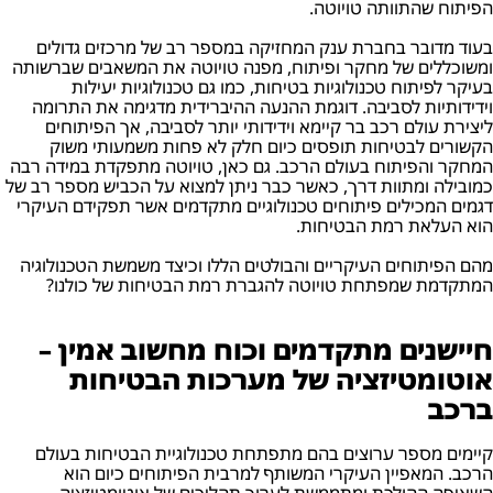
הפיתוח שהתוותה טויוטה.
בעוד מדובר בחברת ענק המחזיקה במספר רב של מרכזים גדולים
ומשוכללים של מחקר ופיתוח, מפנה טויוטה את המשאבים שברשותה
בעיקר לפיתוח טכנולוגיות בטיחות, כמו גם טכנולוגיות יעילות
וידידותיות לסביבה. דוגמת ההנעה ההיברידית מדגימה את התרומה
ליצירת עולם רכב בר קיימא וידידותי יותר לסביבה, אך הפיתוחים
הקשורים לבטיחות תופסים כיום חלק לא פחות משמעותי משוק
המחקר והפיתוח בעולם הרכב. גם כאן, טויוטה מתפקדת במידה רבה
כמובילה ומתוות דרך, כאשר כבר ניתן למצוא על הכביש מספר רב של
דגמים המכילים פיתוחים טכנולוגיים מתקדמים אשר תפקידם העיקרי
הוא העלאת רמת הבטיחות.
מהם הפיתוחים העיקריים והבולטים הללו וכיצד משמשת הטכנולוגיה
המתקדמת שמפתחת טויוטה להגברת רמת הבטיחות של כולנו?
חיישנים מתקדמים וכוח מחשוב אמין –
אוטומטיזציה של מערכות הבטיחות
ברכב
קיימים מספר ערוצים בהם מתפתחת טכנולוגיית הבטיחות בעולם
הרכב. המאפיין העיקרי המשותף למרבית הפיתוחים כיום הוא
השאיפה ההולכת ומתממשת לערוך תהליכים של אוטומטיזציה