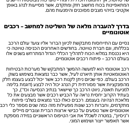
המתאפיינות בכוח מחשוב חזק ומתקדם, אשר מסייעות לנהג באופן
אקטיבי בזיהוי מצבים מסוכנים והימנעות מהם.
בדרך להעברה מלאה של השליטה למחשב – רכבים
אוטונומיים
נסיים עם התייחסות מתבקשת לכיוון הברור אליו צועד עולם הרכב
בכללותו, וגם חברת טויוטה. בחודשים האחרונים הכניסה טויוטה כי
היא נכנסת במלוא הכוח לתהליך הכללי הגדול המתרחש בשנים אלו
בעולם הרכב – פיתוח רכבים אוטונומיים.
רכב אוטונומי הוא למעשה ההמשך המתבקש של מערכות הבטיחות
האוטומאטיות אותן תיארנו לעיל, אשר כבר נמצאות בשימוש בשוק
הרכב בעולם. כפי שכיום ניתן לקנות רכב אשר יכול לבצע בעצמו חלק
מהפונקציות אשר מסורתית רק הנהג יכול היה לבצע (דוגמת בלימה
למניעת תאונה, ניווט הרכב כך שיישאר בנתיב הנסיעה וכד'), כך
בעתיד הקרוב יחסית נראה על הכביש רכבים אשר מבצעים את כל
מלאכת הנהיגה בעצמם. רכבים כאלו כבר נמצאים בשלבי פיתוח
מתקדמים, וחברות רכב שונות מפעילות מזה כמה שנים מספר כלי רכב
אוטונומיים אשר נוסעים על כבישי ארצות הברית וצוברים מיילים
ו"ניסיון", במטרה לשכלל את אבי הטיפוס הראשוניים במידה מספקת
אשר תאפשר ייצור ושימוש המוני.