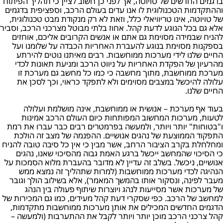
בדגמים החדשים של טויוטה, אך לפני כן חשוב לציין כי תהליך הפיתוח
וההתקדמות הטכנולוגית לו אנו עדים בעולם הרכב, וספציפית בדגמים
של טויוטה, אינו טריוויאלי כלל, וזאת לא רק מנקודת מבט טכנולוגית,
אלא גם בכל הנוגע לדעת קהל. אחוז בלתי מבוטל מצרכני הרכב, וסביר
להניח שבמידה מסוימת גם אתם או אנשים הקרובים אליכם, אוחזים
בספקנות מסוימת בנוגע להעברת האחריות הכבדה על שלומנו ועל
החיים שלנו לידי מערכות ממוחשבות. רבים מאיתנו נוטים להירתע
מהרעיון של הפקדת האחריות על ניווט הרכב ומניעת תאונות לכדי
מערכת ממוחשבת, מתוך מחשבה כי כמו כל מחשב גם מערכת זו
עלולה להיכשל במצבים מסוימים ולא לתפקד כראוי, וכך לסכן את
החיים שלנו.
בעוד אף מערכת – אנושית או ממוחשבת, אינה מושלמת ועלולה
לטעות, מערכות המחשוב המפותחות כיום העולם הרכב אמינות
ו"בטוחות" יותר ויותר, ולמעשה בפרמטרים רבים כבר עברו את רמת
התפקוד הממוצעת של נהגים אנושיים. ההפנמה של מצב זה הולכת
ומחלחלת בקרב הציבור הרחב, אשר מבין כי אין כל סיבה טובה להניח
כי הסיכוי שהמחשב ייכשל ברגע האמת גבוה מהסיכוי שאנו, נהגים
אנושיים, ניכשל. בשלב זה עדיין לא מדובר בהעברת מלוא הסמכות על
הנהיגה לכדי מערכות ממוחשבות (למרות שתהליך זה נמצא ממש
מעבר לפינה, ונסקור אותו בהמשך המאמר), אלא בשילוב הולך וגובר
של מערכות אשר מסייעות לנהג ויוצרות שיתוף פעולה בין הנהג
למחשב של הרכב. כפי שסקרי דעת קהל מעידים, כמו גם המכירות של
הדגמים החדשים המכילים את אותן מערכות ממוחשבות מתקדמות,
קהל צרכני הרכב מוכן יותר ויותר לקבל את ההתערבות (ולמעשה –