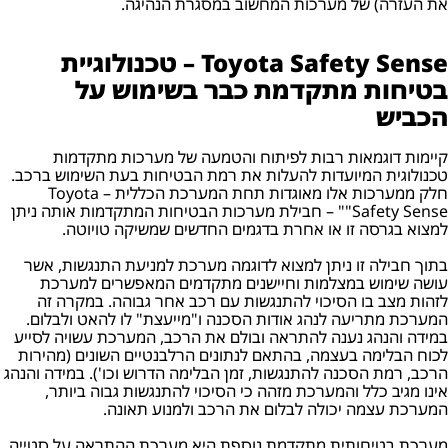
את העזרה) של מערכות המחשוב במסגרת הנהיגה.
Toyota Safety Sense – טכנולוגיית
בטיחות מתקדמת כבר בשימוש על
הכביש
קיימות דוגמאות רבות לפיתוח והטמעה של מערכות מתקדמות
טכנולוגית המיועדות להעלות את רמת הבטיחות בעת השימוש ברכב.
חלק ממערכות אלו מאוגדות תחת המערכת הכללית – Toyota
Safety Sense"" – חבילת מערכות הבטיחות המתקדמות אותה ניתן
למצוא בגרסה זו או אחרת בדגמים החדשים שמשיקה טויוטה.
בתוך חבילה זו ניתן למצוא לדוגמה מערכת למניעת התנגשות, אשר
עושה שימוש במצלמות וחיישנים מתקדמים המאפשרים למערכת
לזהות מצב בו הסיכוי להתנגשות עם רכב אחר גבוהה. במקרה זה
המערכת מתריעה לנהג אודות הסכנה ו"מייעצת" לו להאט ולבלום.
במידה והנהג נענה להתראה ובולם את הרכב, המערכת עשויה לסייע
לכוח הבלימה בעצמה, בהתאם לנתונים הרלבנטיים השונים (מהירות
הרכב, רמת הסכנה להתנגשות, זמן הבלימה הדרוש וכו'). במידה והנהג
אינו מגיב כלל והמערכת מזהה כי הסיכוי להתנגשות גבוה ביותר,
המערכת עצמה יכולה לבלום את הרכב ולמנוע תאונה.
מערכת בטיחותית מתקדמת נוספת היא מערכת ההתראה על סטייה