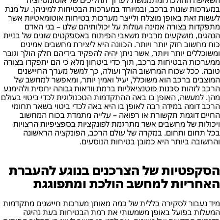
במערכות שונות ברכב, ובמיוחד במערכות הבטיחות למיניהן. על מנת
לעשות זאת באופן מוצלח ולייצר מערכות בטיחות אוטומאטיות אשר
מתפקדות בצורה אמינה ועולות על יכולותיהם שלנו – בני האדם
הנהגים, מושקעים מרבית משאבי הפיתוח באספקטים שונים של בניית
כוח מחשוב חזק יותר ויותר. הכוונה היא ליצירת מחשבים אמינים
ומשוכללים יותר ויותר, אשר ניתן יהיה להפקיד בידיהם חלק הולך וגובר
ממערכות הבטיחות ברכב, תוך כדי ביטחון מלא כי הם יתפקדו בצורה
טובה. ככל שכוח המחשוב הולך ועולה, כך למשל מערך החיישנים
המוצבים ברכב הוא משוכלל, יעיל ואמין יותר, ומאפשר למחשב של
הרכב לזהות סכנות פוטנציאליות ברמת וודאות גבוהה יחסית ולהימנע
מהן. למעשה, האופן בו באה ההתקדמות הטכנולוגית לכדי ביטוי בעולם
הרכב דומה במידה רבה לאופן בו היא באה לכדי ביטוי בשאר תחומי
החיים דוגמת תקשורת או רפואה – עלייה מתמדת בכוח המחשוב
ויכולות של מחשבים אשר מתרגמת לפונקציות בספציפיות הרצויות
בכל תחום ותחום. במקרה של עולם הרכב, הפונקציה הראשונה
והחשובה ביותר היא כמובן בטיחות הנוסעים.
הסקפטיות של הצרכנים בנוגע להעברת
האחריות למחשב הולכת ומתפוגגת
מיד נעבור לסקירה כללית של כמה מאותן מערכות חיישנים מתקדמות
המעלות בפועל באופן משמעותי את רמת הבטיחות בעת נהיגה