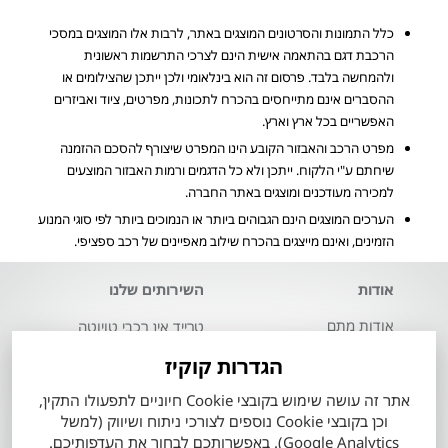
כלל התמונות והסרטונים המוצגים באתר, לרבות אלו המוצגים במסכי
הרכבת דגם בהתאמה אישית הינם לצרכי התרשמות ראשונית
ולהמחשה בלבד. פרסום זה הוא בינלאומי ולכן ייתכן שהצילומים או
ההסברים אינם מתייחסים בהכרח לתכונות, מפרטים, ציוד ואביזרים
האפשריים בכל ארץ וארץ.
מפרט הרכב והאבזור הקובע הינו המפרט שיצורף להסכם ההזמנה
שיחתם ע"י הלקוח. ייתכן ולא כל הדגמים ורמות האבזור המוצעים
למכירה מעודכנים ומוצגים באתר החברה.
הערכים המוצגים הינם הגבוהים ביותר או הנמוכים ביותר לפי סוגי המנוע
הזמינים, ואינם מייצגים בהכרח שילוב מאפיינים של רכב ספציפי.
אודות
השירותים שלנו
אודות מתם
טרייד אין רכבי טויוטה
מוטורס
הגדרות קוקיז
מה זה טויוטה סלקט
העובדים שלנו
אתר זה עושה שימוש בקובצי Cookie חיוניים לתפעולו התקין,
60 דקות לרכב מבעלות
מועדון הלקוחות
קודמת
וכן בקובצי Cookie נוספים לצורכי ניתוח ושיווק (למשל
Google Analytics). באפשרותכם לבחור את העדפותיכם.