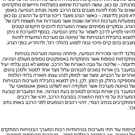
מהנתיב. גם כאן, עושה המערכת שימוש במצלמות וחיישנים מתקדמים
שונים על מנת לזהות מצבים בהם הרכב סוטה מנתיב הנסיעה באופן
לא מכוון (לדוגמה – כאשר הנהג מאבד ריכוז ונרדם על ההגה). גם כאן
מופעלות מערכות התראה שונות אשר מעוררות את תשומת ליבו של
הנהג, ובמקרים מסוימים עשויה המערכת להכניס תיקונים קטנים
להיגוי ולסייע לרכב לשמור על נתיב הנסיעה. בנוסף למערכת זו ניתן
למצוא בחבילת הבטיחות של טויוטה גם מערכת המיועדת לזהות
מצבים בהם קיים סיכוי גבוה לפגוע בהולכי רגל, ולהתריע בפני הנהג.
מלבד להיגוי ומהירות הנסיעה, פיתחה טויוטה מערכות בטיחות
מתקדמות נוספות אשר מתמקדות באספקטים נוספים מעולם הנהיגה.
לדוגמה – שליטה על גובה האורות של הרכב. שימוש לא נכון ובלתי יעיל
במעבר בין אורות נמוכים לגבוהים עלול מצד אחד לסנוור ולסכן נהגים
אחרים על הכביש, ומצד שני לספק לנהג עצמו תאורה בלתי הולמת
ומספיקה בחלק מן הזמן. לכן, ניתן למצוא בחבילת מערכות הבטיחות
של טויוטה מערכת אשר תפקידה הוא לשלוט באופן אוטומאטי על
המעבר בין אורות גבוהים לנמוכים בעת הנהיגה. את המעברים קובעת
המערכת על פי רמת התאורה בסביבת הרכב, זיהוי של רכבים
המתקרבים בנתיב הנגדי, זיהוי רכבים הנוסעים לפני הרכב באותו נתיב
וכו'.
קיימות עוד תתי מערכות בטיחותיות רבות המערך הבטיחות המתקדם
של טויוטה, אך התמונה הכללית דומה – מערכות מבוססות חיישנים