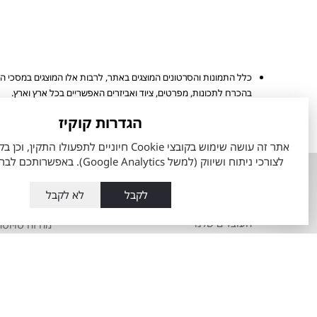
כלל התמונות והסרטונים המוצגים באתר, לרבות אלו המוצגים במסכי ה
בהכרח לתכונות, מפרטים, ציוד ואביזרים האפשריים בכל ארץ וארץ.
מפרט הרכב והאבזור הקובע הינו המפרט שיצורף להסכם ההזמנה שיחתם 
הגדרות קוקיז
הערכים המוצגים הינם הגבוהים ביותר או הנמוכים ביותר לפי סוגי המנוע 
לצורכי ניתוח ושיווק (למשל Google Analytics). באפשרותכם לבחור את העדפותיכם.
אודות
השירותים ש
לקבל
לא לקבל
אודות מתם מוטורס
טרייד אין רכב
העובדים שלנו
מה זה טויוט
מועדון הלקוחות
60 דקות לרכב מבעלות קודמת
תקנון כתב מנוי מתם מוטורס
מרכז שירות ט
Total-Cover
שרות אקספ
הצהרת מדיניות סביבתית