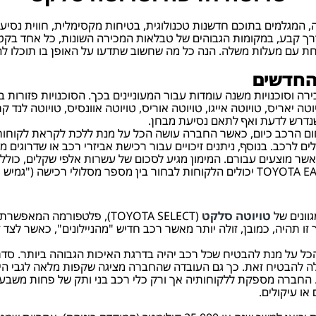
טה, המגלמים בתוכם חדשנות טכנולוגית, בטיחות מקסימלית, חווית נסי
רך קבע, במקומות הגבוהים של טבלאות המכירה השונות, כל אחד בקטגור
 אחת עם מעלות משלה. הנה כל מה שחשוב שתדעו על האופן בו תוכלו ל
החדשים
ה וסוכנויות משנה עומדות עבור המעוניינים בכך. הסוכנויות פזורות בכ
ה יאריס, טויוטה אייגו, טויוטה אוריס, טויוטה אוונסיס, טויוטה לנד ק
נדרש לדעת ואף לתאם נסיעת מבחן.
ום הרכב כיום, כאשר החברה עושה הכל על מנת ללכת לקראת לקוחותיה
רכב. בנוסף, ניתנים זיכויים עבור רכישת אביזרי רכב או שדרוגים מסו
ון אשר מוצעים עבורם. המימון מגיע לסכום של עשרות אלפי שקלים, כול
כרוך בריבית או בהצמדה. באמצעות תכנית המימון TOYOTA EASYWAY יכולים הלקוחות לבחור 
גוונים של
טויוטה סלקט
(TOYOTA SELECT), פלטפורמה 
ו תהיה, כמובן, זולה יותר מאשר רכב חדיש "מהניילונים", כאשר לצ
ה להבטיח זאת. כך גם העובדה שהחברה מציגה שקפות מלאה לגבי היסט
או עיקולים.