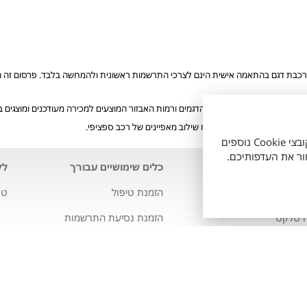
רכבת דגם בהתאמה אישית הינם לצרכי התרשמות ראשונית ולהמחשה בלבד. פרסום זה הוא 
ע"י הלקוח. ייתכן ולא כל הדגמים ורמות האבזור המוצעים למכירה מעודכנים ומוצגים
הזמינים, ואינם מייצגים בהכרח שילוב מאפיינים של רכב ספציפי.
אתר זה עושה שימוש בקובצי Cookie חיוניים לתפעולו התקין, וכן בקובצי Cookie נוספים
לנו
כלים שימושיים עבורך
לק
י טויוטה
הזמנת טיפול
טו
ה סלקט
הזמנת נסיעת התרשמות
מבצעים
ויוטה
מחשבון מימון
רס
מחשבון ליסינג