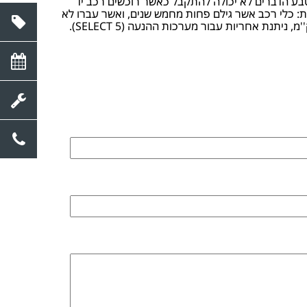
 25,000 קילומטר (המוקדם ביניהם), אחריות שמטבע הדברים לא יכולה להתקבל כאשר רוכשים רכב יד
ות: כלי רכב אשר גילם פחות מחמש שנים, ואשר עברו לא