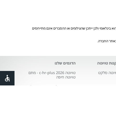
בינלאומי ולכן ייתכן שהצילומים או ההסברים אינם מתייחסים
 באתר החברה.
נות טויוטה
הדגמים שלנו
יוטה סלקט
טויוטה c-hr-plus 2026 - מתם
טויוטה חיפה
טויוטה קורולה ספייס - Space
טויוטה סיטי city
טויוטה פרואייס
טויוטה היילקס