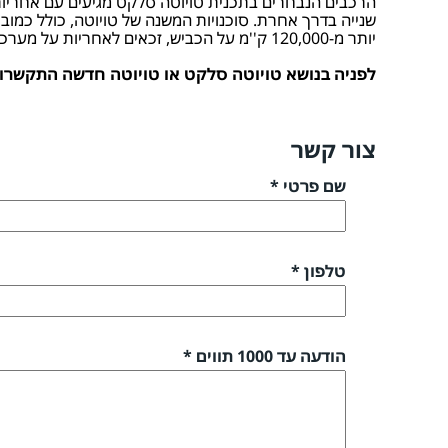
שנייה בדרך אחרת. סוכנויות המשנה של טויוטה, כולל כמוב
יותר מ-120,000 ק''מ על הכביש, זכאים לאחריות על מערכות הרכב השונות. עבור כלי רכב עד שבע שנים, או לחילופין 150,000 ק''מ, ניתנת אחריות עבור מערכות ההנעה (SELECT 5).
לפניה בנושא טויוטה סלקט או טויוטה חדשה התקשרו אלינו לטלפון 04-8550550 או באמצ
צור קשר
שם פרטי *
טלפון *
הודעה עד 1000 תווים *