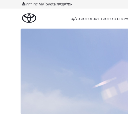
אפליקציית MyToyota להורדה
אמרים »
טויוטה חדשה וטויוטה סלקט