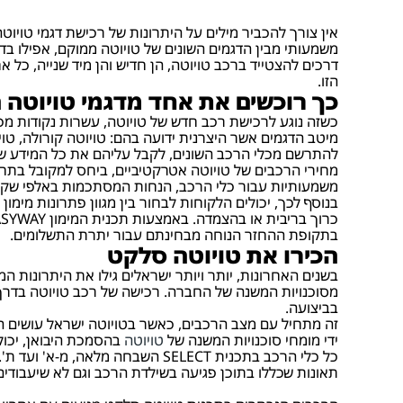
אין צורך להכביר מילים על היתרונות של רכישת דגמי טויו
משמעותי מבין הדגמים השונים של טויוטה ממוקם, אפילו בד
דרכים להצטייד ברכב טויוטה, הן חדיש והן מיד שנייה, כל
הזו.
כך רוכשים את אחד מדגמי טויוטה 
כשזה נוגע לרכישת רכב חדש של טויוטה, עשרות נקודות מכיר
מיטב הדגמים אשר היצרנית ידועה בהם: טויוטה קורולה, טויוט
להתרשם מכלי הרכב השונים, לקבל עליהם את כל המידע ש
מחירי הרכבים של טויוטה אטרקטיביים, ביחס למקובל בתח
משמעותיות עבור כלי הרכב, הנחות המסתכמות באלפי שקלים ל
בנוסף לכך, יכולים הלקוחות לבחור בין מגוון פתרונות מימ
בתקופת ההחזר הנוחה מבחינתם עבור יתרת התשלומים.
הכירו את טויוטה סלקט
בשנים האחרונות, יותר ויותר ישראלים גילו את היתרונות המ
מסוכנויות המשנה של החברה. רכישה של רכב טויוטה בדרך ז
בביצועה.
ידי מומחי סוכנויות המשנה של
טויוטה
בהסמכת היבואן, יכול
תאונות שכללו בתוכן פגיעה בשילדת הרכב וגם לא שיעבודים 