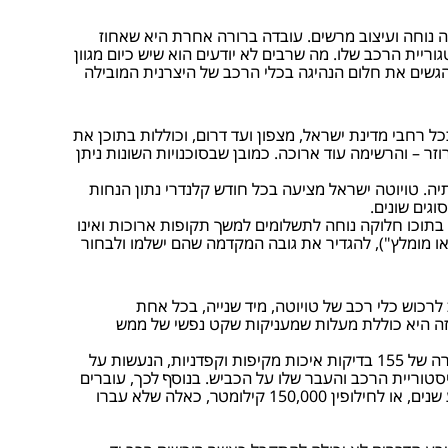
עה נוחה ועיצוב מרשים. עובדה ברורה אחרת היא שאחוז
יית הרכב שלו. מה שרבים לא יודעים הוא שיש כיום מגוון
הגשים את חלום הנהיגה בכלי הרכב של היצרנית המובילה
ל רחבי מדינת ישראל, מצפון ועד דרום, וכוללות בתוכן את
רוזר – והרשימה עוד ארוכה. כמובן שבסוכנויות השונות ניתן
. טויוטה ישראל מציעה בכל חודש קלנדרי נתון הנחות
גים שונים.
ל בתוכו חלוקה נוחה לתשלומים למשך תקופות ארוכות ואינו
בין מספר מסלולי רכישה ("גמיש או מומלץ"), להגדיר את גובה המקדמה שהם ישלמו ולבחור
המאפשרת לרכוש כלי רכב של טויוטה, מיד שנייה, בכל אחת
ד זה היא כוללת מעלות שמעניקות שקט נפשי של ממש
זה מתחיל עם מצב הרכבים, כאשר בטויוטה ישראל עושים הכל על מנת להבטיח שכל רכב יהיה בדרגת האיכות הגבוהה ביותר. סדרה של 155 בדיקות איכות מקיפות וקפדניות, הנעשות על
וריית הרכב והעבר שלו על הכביש. בנוסף לכך, עוברים
כל כלי הרכב בתכנית SELECT השבחה מלאה, מ-א' ועד ת'. החברה מספקת ללקוחותיה אך ורק כלי רכב בני ותק של פחות משבע שנים, או לחילופין 150,000 קילומטר, כאלה שלא עברו