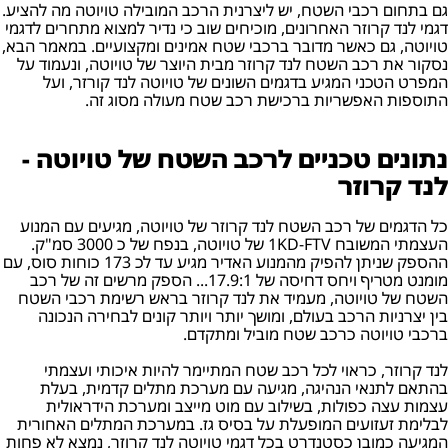
גם בתחום רכבי השטח, יש ליצרנית הרכב המובילה טויוטה מה להציע.
דגמי לנד קרוזר האחרונים, מוכיחים שוב כי נדיר למצוא מתחרים לדגמי
טויוטה, גם כאשר מדובר ברכבי שטח אמינים ומקצועיים. במאמר הבא,
נסקור את רכב השטח לנד קרוזר מבית היוצר של טויוטה, ונעמוד על
המפרט הטכני המגיע בדגמים השונים של טויוטה לנד קורזר, ועל
התוספות האפשריות ברכישת רכב שטח מעולה מסוג זה.
נתונים טכניים לרכב השטח של טויוטה -
לנד קרוזר
כל הדגמים של רכב השטח לנד קרוזר של טויוטה, מגיעים עם המנוע
העצמתי המשובח 1KD-FTV של טויוטה, בנפח של כ 3000 סמ"ק.
ההספק שניתן להפיק מהמנוע האדיר מגיע עד לכ 173 כוחות סוס, עם
מומנט מטריף ויחס דחיסה של 17.9:1... הספק מרשים זה של רכב
השטח של טויוטה, מעמיד את לנד קרוזר בראש רשימת רכבי השטח
בין יצרניות הרכב בעולם, ומושך יותר ויותר קונים לבחירה הנכונה
ברכבי טויוטה כרכב שטח מוביל ומתקדם.
לנד קרוזר, כראוי לכל רכב שטח המתיימר להיות איכותי ועצמתי
בהתאם לתנאי הנהיגה, מגיעה עם מערכת מתלים קדמית, בעלת
עצמות עצה כפולות, בשילוב עם מוט מייצב ומערכת הידראולית
לבלימת זעזועים המופעלת על בסיס גז. במערכת המתלים האחורית
המגיעה כמובן כסטנדרט בכל דגמי טויוטה לנד קרוזר, נמצא לא פחות