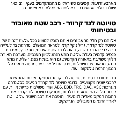
מארבע זרועות, קפיצים ספיראליים מהמתקדמים בענף, וגם כאן
ישולבו בולמי זעזועים הידראוליים המופעלים באמצעות גז.
טויוטה לנד קרוזר - רכב שטח מאובזר
ובטיחותי
אלו הם רק חלק מהאביזרים אותם תוכלו למצוא בכל שלשת דגמיה של
טויוטה לנד קרוזר. גריל ניקל קדמי למראה המושלם, מדרגות צד לעלייה
נוחה לכלי הרכב הגבוה, כיאה לרכב שטח איכותי, מגני בוץ, מערכת
פנסים קדמית בעלת שליטה מתא הנהג לכיוון הפנסים, מערכת תאורת
הלוגן משולבת בתאורה הקדמית, גם היא בעלת מנגנון שליטה מתא
הנהג, מראות צד חשמליות, פנסי ערפל אחוריים, מכסה מנוע בעל
מנגנון הרמה טלסקופי ועוד.
גם בתחום הבטיחות, טויוטה לנד קרוזר מספקת איכות המתאימה
לרכבי שטח מקצועיים. בדגמי טויוטה לנד קרוזר מגיעים כסטנדרט
מערכות ABS, EBD, TRC, DAC, VSC ועוד, משולבות כריות אוויר, עם
קורות פלדה המוטמעות בדלתות, מספקת טויוטה לנד קרוזר את
ההגנה המקסימאלית לנוסעיה, והופכת את רכב השטח של טויוטה
לאחד הדגמים המובילים והנחשקים.