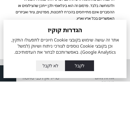
ולהמחשה בלבד. פרסום זה הוא בינלאומי ולכן ייתכן שהצילומים או
ההסברים אינם מתייחסים בהכרח לתכונות, מפרטים, ציוד ואביזרים
האפשריים בכל ארץ וארץ.
מפרט הרכב והאבזור הקובע הינו המפרט שיצורף להסכם ההזמנה
הגדרות קוקיז
שיחתם ע"י הלקוח. ייתכן ולא כל הדגמים ורמות האבזור המוצעים
למכירה מעודכנים ומוצגים באתר החברה.
אתר זה עושה שימוש בקובצי Cookie חיוניים לתפעולו התקין,
וכן בקובצי Cookie נוספים לצורכי ניתוח ושיווק (למשל
הערכים המוצגים הינם הגבוהים ביותר או הנמוכים ביותר לפי סוגי המנוע
Google Analytics). באפשרותכם לבחור את העדפותיכם.
הזמינים, ואינם מייצגים בהכרח שילוב מאפיינים של רכב ספציפי.
לקבל
לא לקבל
אודות
השירותים שלנו
אודות מתם
טרייד אין רכבי טויוטה
מוטורס
מה זה טויוטה סלקט
העובדים שלנו
60 דקות לרכב מבעלות
מועדון הלקוחות
קודמת
תקנון כתב מנוי
מרכז שירות טויוטה
מתם מוטורס
Total-Cover
שרות אקספרס