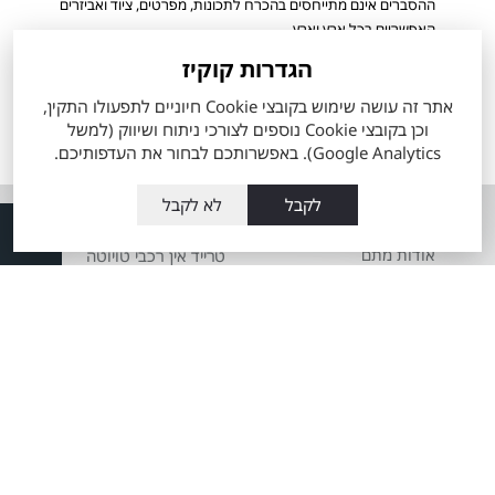
ההסברים אינם מתייחסים בהכרח לתכונות, מפרטים, ציוד ואביזרים
האפשריים בכל ארץ וארץ.
מפרט הרכב והאבזור הקובע הינו המפרט שיצורף להסכם ההזמנה
הגדרות קוקיז
שיחתם ע"י הלקוח. ייתכן ולא כל הדגמים ורמות האבזור המוצעים
אתר זה עושה שימוש בקובצי Cookie חיוניים לתפעולו התקין,
למכירה מעודכנים ומוצגים באתר החברה.
וכן בקובצי Cookie נוספים לצורכי ניתוח ושיווק (למשל
הערכים המוצגים הינם הגבוהים ביותר או הנמוכים ביותר לפי סוגי המנוע
Google Analytics). באפשרותכם לבחור את העדפותיכם.
הזמינים, ואינם מייצגים בהכרח שילוב מאפיינים של רכב ספציפי.
לקבל
לא לקבל
אודות
השירותים שלנו
אודות מתם
טרייד אין רכבי טויוטה
מוטורס
מה זה טויוטה סלקט
העובדים שלנו
60 דקות לרכב מבעלות
מועדון הלקוחות
קודמת
תקנון כתב מנוי
מרכז שירות טויוטה
מתם מוטורס
Total-Cover
שרות אקספרס
הצהרת מדיניות
פחחות וצבע
סביבתית