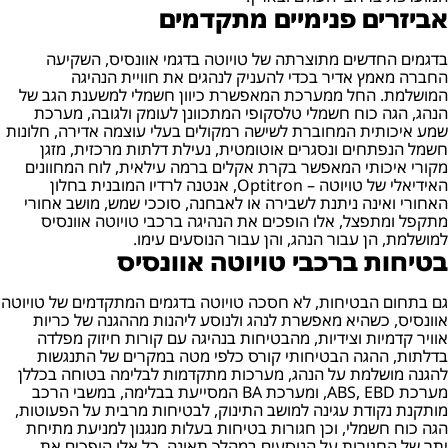
אביזרים פנימיים מתקדמים
בדגמים החדשים מתוצרתה של טויוטה בדגמי אוונסיס, השקיעה
החברה מאמץ אדיר בכדי להעניק לנהגים את חוויית הנהיגה
המושלמת. החל ממערכת המאפשרת כיוון חשמלי למשענת הגב של
הנהג, הגה כוח חשמלי טלסקופי המתכוונן לעומק ולגובה, מערכת
שמע איכותית המחוברת לשישה רמקולים בעלי עוצמה אדירה, חלונות
חשמל הנפתחים ונסגרים אוטומטית, נעילת דלתות מרכזית, מזגן
מקורי איכותי המאפשר בקרת אקלים ברמה עילאית, לוח המחוונים
האידיאלי של טויוטה – Optitron, אנטנה לרדיו המובנית בחלון
האחורי ואינה ניתנת לשבירה או לאבחנה, סוככי שמש, מושב אחורי
מתקפל ומתפצל, אלו הופכים את הנהיגה ברכבי טויוטה אוונסיס
למושלמת, הן עבור הנהג, והן עבור הנוסעים עימו.
בטיחות ברכבי טויוטה אוונסיס
גם בתחום הבטיחות, לא חסכה טויוטה בדגמים המתקדמים של טויוטה
אוונסיס, כשהיא מאפשרת לנהג ולנוסע ליהנות מההגנה של כריות
אוויר קדמיות וצידיות, מהבטיחות בנהיגה עם קורות חיזוק מפלדה
בדלתות, ההגה הבטיחותי קורס כלפי מטה במקרים של התנגשות
להגנה מושלמת על הנהג, מערכות מתקדמות לבלימה בטוחה בכללן
מערכת ABS, EBD, ומערכת BA המסייעת בבלימה, במשבי הרכב
מותקנת נקודת עגינה למושב התינוק, לבטיחות מרבית על הפעוטות,
הגה כוח חשמלי, וכן חגורות בטיחות בעלות מנגנון למניעת מתיחת
יתר של החגורות על הנוסעים במהלך תאונה, כל אלו הופכים את