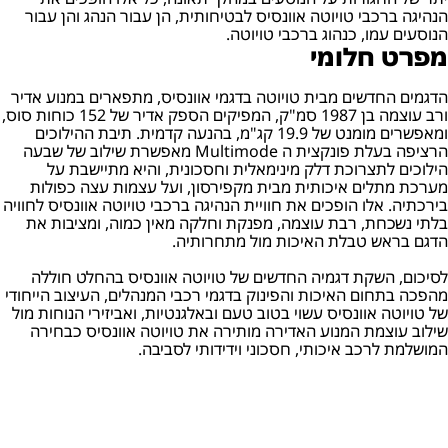
הנהיגה ברכבי טויוטה אוונסיס לבטיחותית, הן עבור הנהג והן עבור
הנוסעים עמו, כנהוג ברכבי טויוטה.
מפרט חלומי
הדגמים החדשים מבית טויוטה בדגמי אוונסיס, מתפארים במנוע אדיר
ורב עוצמה בן 1987 סמ"ק, המפיקים הספק אדיר של 152 כוחות סוס,
ומאפשרים מומנט של 19.9 קג"מ, בהנעה קדמית. תיבת ההילוכים
הרציפה בעלת פונקצית ה Multimode מאפשרת שילוב של שבעה
הילוכים לתצרוכת דלק מינימאלית וחסכונית, והיא מתיישבת על
מערכת מתלים איכותית מבית מקפירסון, ועל עצמות עצה כפולות
בירכתיה. אלו הופכים את חוויית הנהיגה ברכבי טויוטה אוונסיס לחוויה
בלתי נשכחת, רבת עוצמה, מפנקת וחלקה מאין כמוה, ומציבות את
הדגם בראש טבלת האיכות מול מתחרותיה.
לסיכום, השקת דגמיה החדשים של טויוטה אוונסיס בהחלט חוללה
מהפכה בתחום האיכות והפינוק בדגמי רכבי המנהלים, העיצוב הייחודי
של טויוטה אוונסיס עשוי בטוב טעם ובאלגנטיות, ואביזירי הנוחות מול
שילוב עוצמת המנוע האדירה מותירה את טויוטה אוונסיס כבחירה
המושלמת לרכב איכותי, חסכוני וידידותי לסביבה.