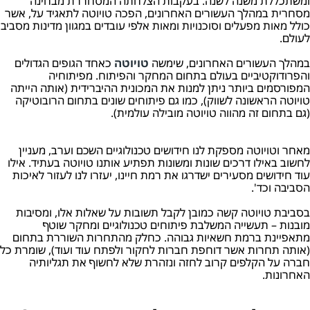
ומשתכללת משנה לשנה. בעקבות הצלחתה המסחררת מבחינה
מסחרית במהלך העשורים האחרונים, הפכה טויוטה לתאגיד על, אשר
כולל מאות מפעלים וסוכנויות ומאות אלפי עובדים במגוון מדינות מסביב
לעולם.
במהלך העשורים האחרונים, שימשה
טויוטה
כאחד הגופים הגדולים
והפרודוקטיביים בעולם בתחום המחקר והפיתוח. מפיתוחיה
המפורסמים ביותר ניתן למנות את המכונית ההיברידית (אותה הייתה
טויוטה הראשונה לשווק), כמו גם פיתוחים שונים בתחום הרובוטיקה
(גם בתחום זה מהווה טויוטה מובילה עולמית).
מאחר וטויוטה מספקת לנו חידושים טכנולוגיים השכם וערב, מעניין
לחשוב באילו דרכים שונות ומשונות תפתיע אותנו טויוטה בעתיד. אילו
עוד חידושים מסעירים ישדרגו את רמת חיינו, יעזרו לנו לעזור לאיכות
הסביבה וכד'.
בסביבת טויוטה קשה כמובן לקבל תשובות על שאלות אלו, ומסיבות
מובנות – תעשייה המשלבת פיתוחים טכנולוגיים ומחקר שוטף
מתאפיינת ברמת חשאיות גבוהה. כחלק מהתחרות השוררת בתחום
(אותה תחרות אשר דוחפת חברות לחקור ולפתח עוד ועוד), שומרת כל
חברה על הקלפים קרוב לחזה ונזהרת שלא לחשוף את תגליותיה
האחרונות.