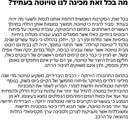
מה בכל זאת מכינה לנו טויוטה בעתיד?
בכל זאת, הסקרנות האנושית דוחפת אותנו לנסות ולשער מה יהיה
בעתיד. סביר להניח כי טויוטה תמשיך במגמות אותן החלה במהלך
העשורים האחרונים. בתחום הרובוטיקה, עובדת טויוטה על פיתוח
רובוטים ביתיים, כאלו אשר מסוגלים לבצע עבורנו מטלות ביתיות
בסיסיות אשר גוזלות זמן רב. כך, ייתכן בהחלט כי בעוד עשרים שנים,
מלבד ל"טויוטה קורולה" אשר תחנה במוסך, יהיה לנו בבית גם רובוט
מבית טויוטה אשר יעשה עבורנו כביסה, יקפל בגדים, ינקה ואולי אפילו
יבשל. יש לציין כי כבר כיום קיימים דגמים ראשוניים של רובוטים כאלו,
חלקם מבית היוצר של טויוטה, אך הם עדיין אינם מתפקדים באופן
חלק ומספק, ולכן אינם משווקים לציבור הרחב.
בתחום התחבורה הירוקה – רכבים היברידיים, משקיע טויוטה מדי שנה
מיליוני דולרים במחקר ופיתוח מתמשך של הקיים כיום בשוק, בנוסף
לפיתוח טכנולוגיות חדשות לגמרי. המרוץ לשפר את המכוניות
ההיברידיות במטרה להוזיל עוד יותר את עלויות צריכת הדלק ולהפחית
עוד ועוד את כמות הגזים המזהמים הנפלטים נמצא בעיצומו. לא מן
הנמנע כי בעשורים הקרובים נראה טכנולוגיה ירוקה – היברידית חדישה
עוד יותר מבית טויוטה, אשר תבוא לידי ביטוי במכוניות חדישות
ומשוכללות אשר מעניקות לצרכן ולסביבה ערך מקסימאלי כתלות
בהוצאה על הרכב.