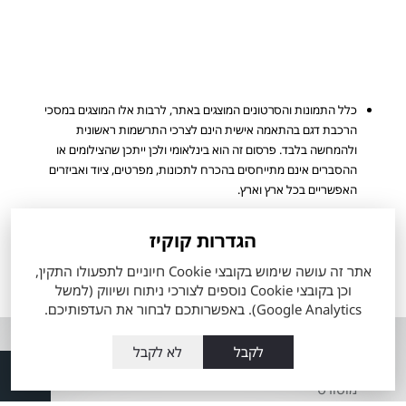
כלל התמונות והסרטונים המוצגים באתר, לרבות אלו המוצגים במסכי
הרכבת דגם בהתאמה אישית הינם לצרכי התרשמות ראשונית
ולהמחשה בלבד. פרסום זה הוא בינלאומי ולכן ייתכן שהצילומים או
ההסברים אינם מתייחסים בהכרח לתכונות, מפרטים, ציוד ואביזרים
האפשריים בכל ארץ וארץ.
מפרט הרכב והאבזור הקובע הינו המפרט שיצורף להסכם ההזמנה
שיחתם ע"י הלקוח. ייתכן ולא כל הדגמים ורמות האבזור המוצעים
הגדרות קוקיז
למכירה מעודכנים ומוצגים באתר החברה.
אתר זה עושה שימוש בקובצי Cookie חיוניים לתפעולו התקין,
הערכים המוצגים הינם הגבוהים ביותר או הנמוכים ביותר לפי סוגי המנוע
וכן בקובצי Cookie נוספים לצורכי ניתוח ושיווק (למשל
הזמינים, ואינם מייצגים בהכרח שילוב מאפיינים של רכב ספציפי.
Google Analytics). באפשרותכם לבחור את העדפותיכם.
אודות
השירותים שלנו
לקבל
לא לקבל
אודות מתם
טרייד אין רכבי טויוטה
מוטורס