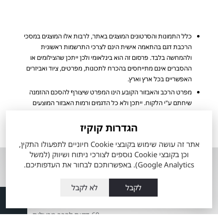
כלל התמונות והסרטונים המוצגים באתר, לרבות אלו המוצגים במסכי
הרכבת דגם בהתאמה אישית הינם לצרכי התרשמות ראשונית
ולהמחשה בלבד. פרסום זה הוא בינלאומי ולכן ייתכן שהצילומים או
ההסברים אינם מתייחסים בהכרח לתכונות, מפרטים, ציוד ואביזרים
האפשריים בכל ארץ וארץ.
מפרט הרכב והאבזור הקובע הינו המפרט שיצורף להסכם ההזמנה
שיחתם ע"י הלקוח. ייתכן ולא כל הדגמים ורמות האבזור המוצעים
למכירה מעודכנים ומוצגים באתר החברה.
הגדרות קוקיז
הערכים המוצגים הינם הגבוהים ביותר או הנמוכים ביותר לפי סוגי המנוע
הזמינים, ואינם מייצגים בהכרח שילוב מאפיינים של רכב ספציפי.
אתר זה עושה שימוש בקובצי Cookie חיוניים לתפעולו התקין,
וכן בקובצי Cookie נוספים לצורכי ניתוח ושיווק (למשל
אודות
השירותים שלנו
Google Analytics). באפשרותכם לבחור את העדפותיכם.
אודות מתם
טרייד אין רכבי טויוטה
מוטורס
לקבל
לא לקבל
מה זה טויוטה סלקט
העובדים שלנו
60 דקות לרכב מבעלות