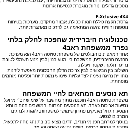
גרסה זו מעניקה תחושת פרימיום גבוהה יותר, עם סביבת נהג עשירה,
מסכים גדולים ונוחות מוגברת לנסיעות ארוכות.
E-Xclusive 4X4
גרסת הקצה כוללת הנעה כפולה, אבזור מתקדם, מערכות בטיחות
נוספות וחוויית נהיגה המתאימה גם לדרכים מאתגרות יותר.
טכנולוגיה היברידית שהפכה לחלק בלתי
נפרד ממשפחת ראב4
אחד המאפיינים הבולטים של משפחת טויוטה ראב4 הוא מערכת
ההנעה ההיברידית, המשלבת בין מנוע בנזין לבין מנוע חשמלי לטובת
נהיגה חלקה, שקטה ויעילה.
השילוב בין הביצועים לבין צריכת הדלק החסכונית מאפשר ליהנות
מחוויית נהיגה נעימה לצד עלויות שימוש נמוכות יותר ופליטת מזהמים
מופחתת.
תא נוסעים המתאים לחיי המשפחה
משפחת טויוטה ראב4 תוכננה מתוך מחשבה על שימוש יום־יומי ועל
נסיעות ארוכות כאחד. תא הנוסעים המרווח, המושבים הנוחים ותא
המטען הגדול מעניקים פתרון שימושי למשפחות, לזוגות ולנהגים
המרבים לנסוע.
בנוסף למרחב הפנימי הנדיב, הדגם מציע סביבת נהג נוחה לתפעול,
פתרונות אחסון חכמים וחוויית נסיעה שקטה ונעימה.