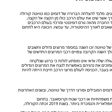
ים. מלבד להצלחה הברורה של דגמים כמו טויוטה קורולה
ך אשר שינו את עולם הרכב כולו מן הקצה אל הקצה,
 החברה מהווה גורם דומיננטי ומרכזי בעולם הרכבים
אבים לאורך ההיסטוריה, עד עכשיו. הכוונה היא לתחום
ויוטה בסערה גדולה אל עולם מרוצי המכוניות, עם הדגם טויוטה סופרה GT4. רכבי המרוץ של טויוטה זכו השנה במספר מרוצים גדולים וחשובים
דקאר, והחברה מתכננת לשפר ולהעצים את נבחרת הרכבים המתחרים שלה לקראת המרוצים של שנת 2020. במהלך השנה הקרובה צפויים רכבי המרוצים החדשים של
לה שלה וודאי אינו מופתע לגלות כי ברגע שנלקחה
 ומזכים את נהגיהם באפשרות לנצח את המרוצים הגדולים
בעבר, הכניסה לעולם מרוצי הרכב חייבת הייתה להיות
 למצבת הדגמים המובילים ופורצי הדרך של טויוטה, ובשנים האחרונות
ות משפחתיות או רכבי שטח וקרוסאובר. בתחום
המשפחתיות ניתן למנות את טויוטה קורולה, אשר ממשיכה את המסורת של הקורולה המקורית וה"ישנה" כמכונית המשפחתית הפופולארית והנמכרת ביותר. בשנת 2019 זכתה הקורולה,