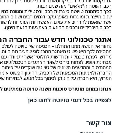
גם בקטגוריות כמו רכבי קרוסאובר ורכבי שטח ניתן למנות ד
רכבי השטח ה"מלאים" מזה שנים רבות.
בכך מסתמנת טויוטה כיצרנית רכב וורסטילית ומגוונת במי
שנים מייצרות ומוכרות באופן עקבי דגמים רבים ושונים המ
אשר שואפת להרחיב את עולם האפשרויות העומדות לרשות הא
רכבים היברידיים ורכבים המונעים באמצעות הנעת מימן).
אתגר טכנולוגי חדש עבור החברה ה
נחזור אל הנושא ממנו התחלנו – הכניסה של טויוטה לעולם 
מהסיבה לכך היא פשוט האתגר הטכנולוגי שמציב תחום זה. 
מחדש ולפתח טכנולוגיות חדשות לחלוטין אשר יתמודדו עם בע
מבחינת אופיו, לפחות ביחס לשאר האתגרים הטכנולוגיים 
המהנדסים והמדענים השונים של טויוטה שוקדים על פיתוח 
החברה ולאמינות המכאנית של רכביה. ההיגיון הפשוט אומר כי
המרוץ, היא חברה עליה ניתן לסמוך בכל הנוגע לבחירות שלנ
אנחנו במתם מוטורס סוכנות משנה טויוטה ממתינים 
לצפייה בכל דגמי טויוטה לחצו כאן
צור קשר