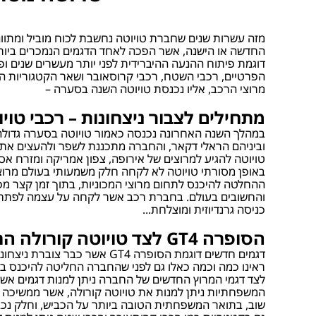
מזה עשרות שנים שחברת טויוטה נחשבת לכוח מוביל ומתווה
החדשה או הישנה, אשר הפכה לאחד הדגמים הנמכרים ביותר
דוגמת פיתוח ההנעה ההיברידית לפני יותר מעשרים שנים ופי
הפרטיים, רכבי השטח, רכבי קרוסאובר ושאר הקטגוריות המ
מרוצי הרכב, אליו נכנסת טויוטה השנה בסערה –
מתחילים לצבור ניצחונות – רכבי טוי
טויוטה להגיע למרוצים של אירופה, צפון אמריקה ומזרח א
באופן מסורתי טויוטה לא לקחה חלק משמעותי בעולם מרוצי
ההחלטה להיכנס לתחום מרוצי המכוניות, בתוך זמן קצר מפג
והחשובים בעולם. בחברת רכב אשר לקחה על עצמה לפתח בכ
כניסה גרנדיוזית ומוצלחת...
הסופרה GT4 לצד טויוטה קורולה החדשה – מנעד רחב של רכבים מובילים
דגמים חדשים דוגמת הסופרה 4
ראינו כמה וכמה כאלו גם לפני שהחברה החליטה להיכנס ב
לצד דגמי המרוץ החדשים של החברה ניתן למנות דגמים אשר
שוב, בתואר המשפחתית הטובה ביותר על הכביש, וחלק נכבד