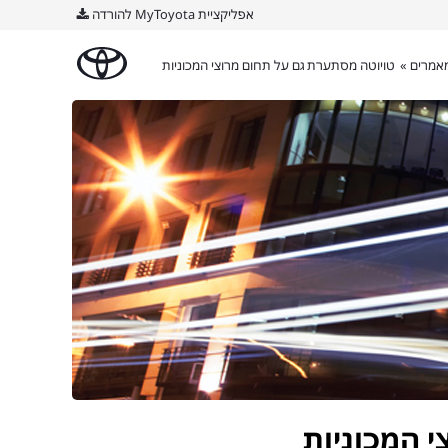
אפליקציית MyToyota להורדה
אמרים »
טויוטה מסתערת גם על תחום מרוצי המכוניות
 המכוניות