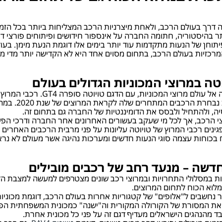
 דרך בעולם הרכב, ולאחת מיצרניות הרכב המצליחות ביותר בכל הזמנ
 בהיסטוריה, חתומה החברה על אינספור חידושים ופיתוחים פורצי דר
תוחן של הנעות מתקדמות עוד יותר בימים אלו דוגמת הנעת מימן. בעוד
רכזיות בעולם הרכב, בתחום מסוים אחד היא לא הקדישה יותר מדי מש
וטה במרוצי המכוניות הגדולים בעולם
במהלך השנה האחרונה נכנסה כאמור ט
וביניהם הראלי 
סיה, ולהתחיל ולבסס את הדומיננטיות של החברה גם בתחום זה.
 הרכב, אך לכל מי שעקב בעשורים האחרונים אחר החברה ודרכי הפעו
ינים רכבי המרוץ של טויוטה עליונות על פני מרבית הרכבים האחרים
וחות עצמה סוגי הנעות חדשים ומערכות נהיגה אשר מעולם לא נראו 
GT אשר כבר צוברת ניצחונות במסלולי התחרויות ובמרוצי רכב שונים מצטרפים למעשה
מלוא הכוח לתחום המרוצים.
 נחשבים ל"אלופים" של קטגוריות אחרות בעולם הרכב, דוגמת מכוני
 מהנהגים הישראלים מעדיף דגם זה על פני כל מכונית אחרת.