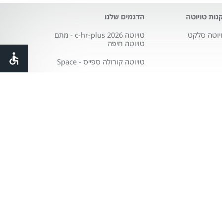
נות טויוטה
הדגמים שלנו
יוטה סלקט
טויוטה c-hr-plus 2026 - מתם
טויוטה חיפה
טויוטה קורולה ספייס - Space
טויוטה סיטי city
טויוטה פרואייס
טויוטה היילקס
טויוטה היילנדר
טויוטה לנד קרוזר
טויוטה ראב4
טויוטה קאמרי היברידית
טויוטה יאריס