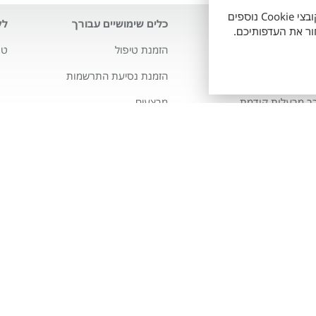
אתר זה עושה שימוש בקובצי Cookie חיוניים לתפעולו התקין, וכן בקובצי Cookie נוספים
לנו
כלים שימושיים עבורך
לק
י טויוטה
הזמנת טיפול
טו
ה סלקט
הזמנת נסיעת התרשמות
מבצעים
ויוטה
מחשבון מימון
רס
מחשבון ליסינג
איי
דות ההיברידיות של
 VIP שינוע זכרון יעקב לבעלי