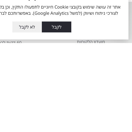
אודות
השירותים ש
לצורכי ניתוח ושיווק (למשל Google Analytics). באפשרותכם לבחור את העדפותיכם.
אודות מתם מוטורס
טרייד אין רכב
לקבל
לא לקבל
העובדים שלנו
מה זה טויוט
מועדון הלקוחות
60 דקות לרכב מבעלות קודמת
תקנון כתב מנוי מתם מוטורס
מרכז שירות ט
Total-Cover
שרות אקספ
הצהרת מדיניות סביבתית
פחחות וצבע
חדשנות במתם מוטורס
מערכת מוביל
משרות
טויוטה ליס
מאמרים
מידע כללי או
טויוטה
שרות
טויוטה