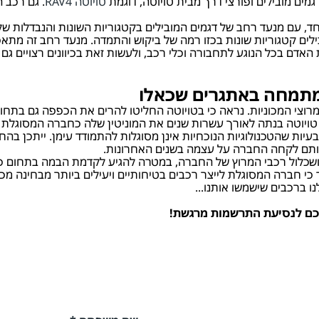
גמים מובילים ופורצי דרך מבית טויוטה, דוגמת
טויוטה RAV4
. גם רכב 
וחד, עם מנעד רחב של דגמים המובילים בקטגוריות השונות והנבדלות
ובילים קטגוריות שונות בכזו רמה של ביקוש והתמדה. מנעד רחב זה מ
דם בכל הנוגע לתחבורה וכלי רכב, ולעשות זאת בכיוונים רצויים גם
מתמחה באתגרים שכאלו
מרוצי המכוניות. נראה כי בטויוטה החליטו להרים את הכפפה גם בתחום
טויוטה בנתה לאורך עשרות שנים את המוניטין שלה כחברה המסוגלת ל
יות שהטכנולוגיות הנוכחיות אינן מסוגלות להתמודד עימן. ייתכן בהח
אותם לקחה החברה על עצמה בשנים האחרונות.
ושכלול רכבי המרוץ של החברה, במטרה להגיע לקדמת הבמה בתחום פופ
 חברה המסוגלת לייצר רכבים בטיחותיים ויעילים ביותר מבחינה מכאנית
ו ברכבים שישמשו אותנו...
לכם לנסיעת התרשמות מרגשת!