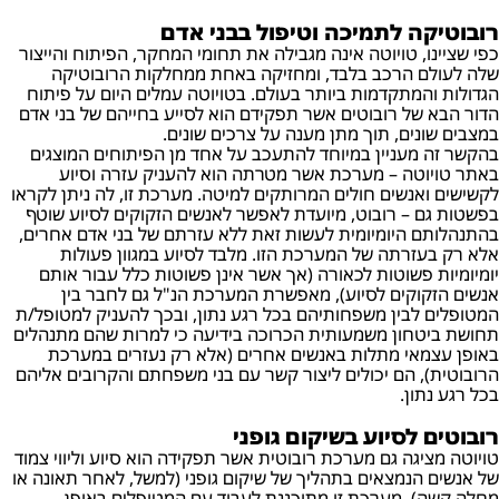
רובוטיקה לתמיכה וטיפול בבני אדם
כפי שציינו, טויוטה אינה מגבילה את תחומי המחקר, הפיתוח והייצור
שלה לעולם הרכב בלבד, ומחזיקה באחת ממחלקות הרובוטיקה
הגדולות והמתקדמות ביותר בעולם. בטויוטה עמלים היום על פיתוח
הדור הבא של רובוטים אשר תפקידם הוא לסייע בחייהם של בני אדם
במצבים שונים, תוך מתן מענה על צרכים שונים.
בהקשר זה מעניין במיוחד להתעכב על אחד מן הפיתוחים המוצגים
באתר טויוטה – מערכת אשר מטרתה הוא להעניק עזרה וסיוע
לקשישים ואנשים חולים המרותקים למיטה. מערכת זו, לה ניתן לקראו
בפשטות גם – רובוט, מיועדת לאפשר לאנשים הזקוקים לסיוע שוטף
בהתנהלותם היומיומית לעשות זאת ללא עזרתם של בני אדם אחרים,
אלא רק בעזרתה של המערכת הזו. מלבד לסיוע במגוון פעולות
יומיומיות פשוטות לכאורה (אך אשר אינן פשוטות כלל עבור אותם
אנשים הזקוקים לסיוע), מאפשרת המערכת הנ"ל גם לחבר בין
המטופלים לבין משפחותיהם בכל רגע נתון, ובכך להעניק למטופל/ת
תחושת ביטחון משמעותית הכרוכה בידיעה כי למרות שהם מתנהלים
באופן עצמאי מתלות באנשים אחרים (אלא רק נעזרים במערכת
הרובוטית), הם יכולים ליצור קשר עם בני משפחתם והקרובים אליהם
בכל רגע נתון.
רובוטים לסיוע בשיקום גופני
טויוטה מציגה גם מערכת רובוטית אשר תפקידה הוא סיוע וליווי צמוד
של אנשים הנמצאים בתהליך של שיקום גופני (למשל, לאחר תאונה או
מחלה קשה). מערכת זו מתוכננת לעבוד עם המטופלים באופן