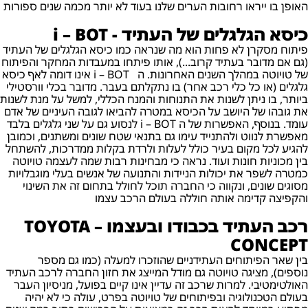
האופן בו ייראו רחובות הערים שלנו בעוד לא יותר מכמה שנים ספורות
כיסא הגלגלים של העתיד - i – BOT
פיתוח מסקרן לא פחות הוא מה שנראה כמו כיסא הגלגלים של העתיד
(גם אם מדובר בעתיד קרוב...), אותו פיתחו במעבדות המחקר והפיתוח
של טויוטה במהלך השנים האחרונות. ה i – BOT אינו דומה לאף כיסא
גלגלים (או כל כלי רכב אחר) בו נתקלתם בעבר. מדובר בכלי וורסטילי
ביותר, בו ניתן לשנות את התנוחות והמנח הכללי, למשל על מנת לשנות
את גובהו של היושב על הכיסא במטרה להביאו לגובה העיניים של אדם
עומד. בנוסף, האפשרות של ה i – BOT לנסוע גם על שני גלגלים בלבד
מאפשרת לנווט ולהתנייד עימו גם בתנאי שטח שונים ומשתנים, וכמובן
להגיע לכל מקום בעיר כולל לעלות ולרדת בקלות ממדרכות, להשתחל
בין מכוניות חונות ועוד. נראה כי מבחינות רבות שמה לעצמה טויוטה
כמטרה לשפר את יכולות הניידות והתנועה של אנשים בעלי מוגבלויות
מסוגים שונים, ונקווה כי החברה תוכל לחולל בתחום זה את השינוי
והקפיצה קדימה אותה חוללה בעולם הרכב עצמו
רכב העתיד בכבודו ובעצמו – TOYOTA
CONCEPT
בין שאר הפיתוחים העתידניים שהוזכרו למעלה (כמו גם מספר
נוספים), מציגה טויוטה גם מודל המייצג את חזון החברה לרכב העתיד
האולטימטיבי. למרות שרכב זה עדיין אינו קיים בפועל, מניסיון העבר
בעולם הטכנולוגיה ובפיתוחים של טויוטה בפרט, עולה כי לא יהיה