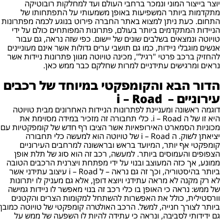
יוצר בייצור המוני ונמכר ברחבי העולם ועד למחלקות רובוטיקה
מתקדמות ביותר המשפיעות באופן משמעותי על התפתחותו של
התחום. כעת ניתן למצוא באתר החברה פירוט בנוגע לכמה מפתרונות
הניידות המתקדמים ביותר בעולם, פתרונות המפותחים כולם על ידי
טויוטה ונמצאים בשלבים שונים של יישום. כפי שזה נראה, גם עבור
אנשים מוגבלי ניידות, כמו גם תושבי ערים גדולות אשר אינם מעוניינים
להחזיק ברכב פרטי "רגיל", מכינה טויוטה מגוון פתרונות ניידות אשר
נראים ומרגישים עתידניים למרות שחלקם כבר ממש כאן.
הדור הבא והקומפקטי במיוחד של רכבים
עירוניים – i – Road
דוגמה ראשונה ומעניינת לפתרונות הניידות האחרונים מבית טויוטה
היא זו של ה i – Road. כלי תחבורה זה מזכיר במידה מסוימת את
מכוניות הסמארט האירופאיות אשר הציבו רף חדש של קומפקטיות עם
יציאתן לשוק. ה i – Road של טויוטה הוא למעשה כלי תחבורה
קומפקטי אף יותר, המיועד בראש ובראשונה למרחבים העירוניים
הצפופים והעמוסים ביותר. למעשה, רכב זה הוא סוג של תלת אופן
ממונע, אך כזה המעוצב ובנוי על ידי מפתחת ויצרנית הרכבים הטובה
ביותר בהיסטוריה, וכך זה גם נראה – ל i – Road עיצוב עתידני אשר
לא רק מקנה לא מראה עתידני ויוצא דופן, אלא גם מעניק לו יתרונות
של ממש: נראה כי האופן בו כלי רכב זה בנוי מאפשר לו ניידות גמישה
וורסטילית, כולל את האפשרות להשתחל למקומות הצרים והקטנים
ביותר לצורך חנייה, למשל. הרכב האולטרה קומפקטי של טויוטה כמובן
גם ידידותי לסביבה, ונראה כי עתידה להיות לו השפעה של ממש על