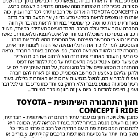
מפתיע במיוחד לראות רכב זה במציאות על הכבישים בתוך כמה שנים
ספורות, סביר להניח שפחות ממה שאנחנו מדמיינים לעצמנו כרגע.
ה TOYOTA CONCEPT הוא דגם של רכב עתידני לכל דבר ועניין, כזה
אותו היינו מצפים לראות בסרטי מדע בדיוני, אך הפעם מדובר בדגם
מאחוריו עומדת טויוטה, כך שמעניין במיוחד לראות מה בדיוק חוזה
החברה עבור עתיד עולם הרכב. מלבד העיצוב העתידני במיוחד, מצויד
רכב זה במערכת משוכללת במיוחד של אינטליגנציה מלאכותית, כאשר
הרעיון הוא כי המחשב העצמתי של המכונית ממש לומד את הנהג
והנוסעים, לומד להכיר את הרגלי הנהיגה של הנהג ו"צומח יחד איתו,
במטרה להגן ולהוות השראה לנהג", כפי שנכתב באתר החברה. נראה
כי הרעיון העומד מאחורי פיתוח זה הוא לרתום את הכוח האדיר
שמציעה כיום אינטליגנציה מלאכותית על מנת ללמוד את דפוסי
ההתנהגות הספציפיים של כל נהג ונהגת, על מנת שניתן יהיה לסייע
ולהגן עליהם באמצעות מחשב המכונית, כמו גם לארח להם חברה
ואפילו לבדר אותם, למשל בנסיעות ארוכות או מאוחרות בלילה. בעוד
רעיון מסוג זה נשמע בעבר הלא רחוק במיוחד כמו מדע בדיוני לכל דבר
ועניין, חייבים להודות כי כיום אין זה חזון מופרך במיוחד...
חזון התחבורה השיתופית – TOYOTA
CONCEPT i RIDE
כמובן שלטויוטה חזון גם עבור עתיד התחבורה השיתופית – חברתית,
כיוון בו העולם מנסה בבירור ללכת בעתיד הנראה לעין. הכוונה היא
לתחבורה המבוססת פחות עם החזקה של רכבים פרטיים בידי כל
משק בית ויותר על נסיעות משותפות ברכבים קהילתיים, ציבוריים או