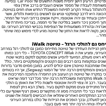
פרטיים. הרעיון הישן יחסית משנות התשעים של Car Pool (נסיעה
משותפת לעבודה של מספר אנשים העובדים ברכב אחד) צפוי
להתגלגל בעתיד הקרוב לפיתוח המשוכלל החדש אותו חוזים בטויוטה.
הכוונה היא לרכב קומפקטי ונגיש גם לאנשים בכיסאות גלגלים, אשר
ייתכן ובעתיד גם יהיה אוטונומי, וייקח אנשים ברחבי העיר של המחר,
תוך חיסכון ניכר וחשוב בפליטה של גזי חממה, בצריכה מיותרת של
אנרגיה ובהורדה משמעותית של הצפיפות בכבישי המרחב העירוני. גם
כאן, נקווה לראות את החזון של טויוטה מגיע לכדי מימוש כמה שיותר
מהר...
יחס גם להולכי הרגל – טויוטה iWalk
חזון הניידות העתידני של טויוטה מתייחס כמובן גם להולכי רגל במרחב
העירוני, ומציע את ה TOYOTA CONCEPT iWlak – כלי רכב כמותו
לא ראינו מעולם, המיועד להסיע אנשים ממקום למקום בתנאי שטח
שונים ובמקומות בהם רכבים (גם הקטנים והקומפקטיים ביותר, כולל
אלו שמתכננת טויוטה) אינם יכולים להגיע. במובן מסוים מדובר בדורות
הבאים והמתקדמים הרבה יותר של הסגווי (Segway), אך היו בטוחים
כי במקרה של טויוטה הן העיצוב והן החומרה והתוכנה המרכיבות את
ה iWalk מתקדמות ומשוכללות הרבה יותר מכל דבר דומה שראינו
בעבר. רכב זה צפוי להיות אוטונומי ולשנות כליל את האופן בו הולכי
רגל מתניידים ונעים ממקום למקום בעיר. בשלב הבא ניתן לצפות
לראות כבר כלי תחבורה מסוג זה מתקשרים באופן רציף ושוטף עם כלי
הרכב המתקדמים האחרים שימלאו את הכבישים (דוגמת אלו שצוינו
כאן למעלה), ובכך הופכים את הניידות של כולנו במרחב העירוני
ליעילה ונוחה הרבה יותר מאי פעם בעבר.