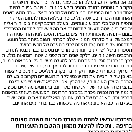
גם אם נשאר לרגע בעולם הרכב עצמו, נראה כי העשור או שניים
הקרובים טומנים בחובם מהפכות לא קטנות, וטויוטה צפויה להיות
אחד מהכוחות המניעים והמובילים של מהפכות אלו – רק ממש בשנים
האחרונות הכריזו בטויוטה על כניסה במלוא הכוח לתחום המחקר
והפיתוח של כלי רכב אוטונומיים, ובעולם הרכב קיימת ציפייה ריאלית
יחסית כי טויוטה תעשה לתחום זה את מה שעשתה לתחום ההיברידי
בזמנו – תהיה מהכוחות החלוצים בהבאת הטכנולוגיה החדשנית הזו
למצב של יצור סדרתי והמוני – שלב הכרחי וחשוב ביותר בכל הנוגע
לתרגומו של פיתוח טכנולוגי זה לכדי מהפכה של ממש בפועל.
מספר רב של "שחקנים" וגורמים מרכזיים נוספים כבר נכנסו לתחום
הרכבים האוטונומיים, חלקם שנים רבות לפני טויוטה. דוגמאות בולטות
לכך הן כמובן גוגל, המפתחת כבר למעלה מעשור כלי רכב אוטונומיים,
כמו גם מרבית יצרניות הרכב המובילות. אך כניסתה של טויוטה
ל"מרוץ" מעוררת כאמור תקווה בה בקרב אנליסטים המנסים לצפות
באופן שקול יחסית את מה שצפוי לקרות העשורים הקרובים בעולם
הרכב. העידן האוטונומי, יש להבין, צפוי להביא לשינוי משמעותי גם
בתצרוכת האנרגיה של האנושות כולה, וגם בתחומים מהותיים נוספים
דוגמת ירידה צפויה ניכרת במספר ההרוגים והפצועים השנתי בתאונות
דרכים וכו'. האינטרס של כולנו, אם כן, הוא לראות את טויוטה עושה
בעולם הרכב האוטונומי את מה שעשתה כבר בתחומים אחרים...
היכנסו עכשיו למתם מוטורס סוכנות משנה טויוטה
בחיפה , ותוכלו להינות ממגוון ההטבות השמורות
ללקוחות הסוכנות .