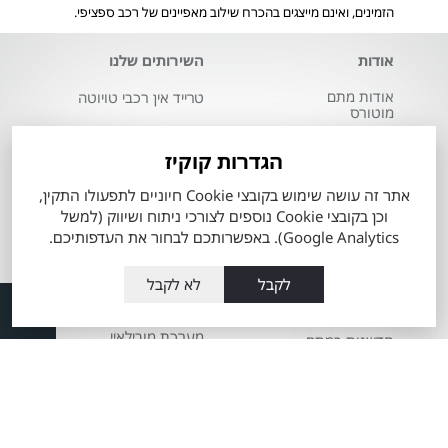
הזמינים, ואינם מייצגים בהכרח שילוב מאפיינים של רכב ספציפי.
אודות
השירותים שלנו
אודות מתם
טרייד אין רכבי טויוטה
מוטורס
מה זה טויוטה סלקט
העובדים שלנו
הגדרות קוקיז
60 דקות לרכב מבעלות
מועדון הלקוחות
קודמת
אתר זה עושה שימוש בקובצי Cookie חיוניים לתפעולו התקין,
וכן בקובצי Cookie נוספים לצורכי ניתוח ושיווק (למשל
תקנון כתב מנוי
מרכז שירות טויוטה
מתם מוטורס
Google Analytics). באפשרותכם לבחור את העדפותיכם.
Total-Cover
שרות אקספרס
לקבל
לא לקבל
הצהרת מדיניות
פחחות וצבע
סביבתית
מערכת מובילאיי
חדשנות במתם
מוטורס
טויוטה ליס
משרות
מידע כללי אודות
מאמרים
ההיברידיות של טויוטה