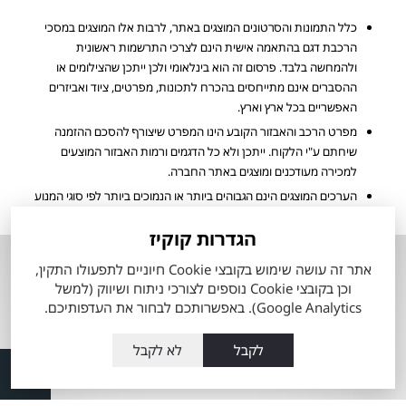
כלל התמונות והסרטונים המוצגים באתר, לרבות אלו המוצגים במסכי
הרכבת דגם בהתאמה אישית הינם לצרכי התרשמות ראשונית
ולהמחשה בלבד. פרסום זה הוא בינלאומי ולכן ייתכן שהצילומים או
ההסברים אינם מתייחסים בהכרח לתכונות, מפרטים, ציוד ואביזרים
האפשריים בכל ארץ וארץ.
מפרט הרכב והאבזור הקובע הינו המפרט שיצורף להסכם ההזמנה
שיחתם ע"י הלקוח. ייתכן ולא כל הדגמים ורמות האבזור המוצעים
למכירה מעודכנים ומוצגים באתר החברה.
הערכים המוצגים הינם הגבוהים ביותר או הנמוכים ביותר לפי סוגי המנוע
הזמינים, ואינם מייצגים בהכרח שילוב מאפיינים של רכב ספציפי.
הגדרות קוקיז
אודות
השירותים שלנו
אתר זה עושה שימוש בקובצי Cookie חיוניים לתפעולו התקין,
וכן בקובצי Cookie נוספים לצורכי ניתוח ושיווק (למשל
אודות מתם
טרייד אין רכבי טויוטה
מוטורס
Google Analytics). באפשרותכם לבחור את העדפותיכם.
מה זה טויוטה סלקט
העובדים שלנו
לקבל
לא לקבל
60 דקות לרכב מבעלות
מועדון הלקוחות
קודמת
תקנון כתב מנוי