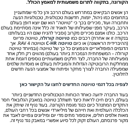
הקורונה, בתקווה לתרום משמעותית למאמץ הכולל.
הן אנשים הבקיאים במתרחש בעולם הרכב והן כל מי שמתעניין
בתחומים כמו ניהול, יזמות, חדשנות טכנולוגית, טכנולוגיות הנעה
ותחבורה ועוד, מכירים בכך כי "טויוטה" הוא שם יוצא דופן בעולם
הרכב, בעיקר מפני שפעילותו של תאגיד זה כלל אינה מסתיימת בעולם
הרכב. כולנו אמנם מכירים מקרוב (וסביר להניח שגם היו בבעלותנו
בנקודה זו או אחרת) רכבים כמו
טויוטה קורולה
, טויוטה פריוס
(ההיברידית הראשונה) או כיום
טויוטה C-HR
וטויוטה RAV 4. אך
הדגמים הפופולאריים והנפוצים כל כך של טויוטה (ובמיוחד טויוטה
קורולה – המשפחתית הנמכרת ביותר בעולם) מהווים רק חלק אחד
מפעילותה של החברה, לצד חלקים משמעותיים נוספים דוגמת אחת
ממחלקות הרובוטיקה הגדולות והמובילות בעולם או מוסדות שלמים
שמפעילה החברה לצורך מחקר ופיתוח של אמצעי הנעה חדשים
לחלוטין.
לצפיה בכל דגמי טויוטה החדשים לחצו על הקישור כאן
בעוד החברה ידועה כאחד הכוחות הטכנולוגיים החדשניים ביותר
בעולם, רבים חיכו לראות כיצד תשתלב טויוטה במאבק הגלובאלי חסר
התקדים המתנהל כיום כנגד מגפת הקורונה. בעוד נגיף זה שיתק את
הכלכלה העולמית ואת חייהם של מיליארדי אנשים בכל רחבי העולם,
מאות אלפים חולים, אינספור מתים מדי יום ומיליונים צפויים לאבד את
מקור פרנסתם, העולם זקוק לכל סיוע אפשרי במאבק נגד נגיף זה.