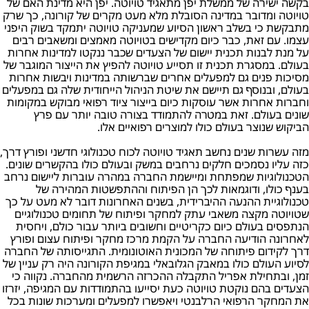
בקשה ישירה של ממשלת יפן מתאגיד טויוטה. יפן היא מדינת האם של
טויוטה ומדובר במדינה הסובלת מלא מעט מקרים של קורונה, כך שרק
מתבקשת כי בשלב ראשון הסיוע שמעניקה טויוטה יתמקד בשוק היפני
עצמו. עם זאת, כבר כיום מקדישים בטויוטה מאמצים ומשאבים רבים
על מנת לבנות תכנית יישום של הצעדים שכבר ננקטו למדינות אחרות
בעולם. במסגרת תכנית זו תסייע טויוטה להפיץ את הייצור המוגבר של
מסיכות פנים גם למפעלים אחרים שברשותה במדינות ויבשות אחרות
בעולם, ובנוסף גם תיישם את שיטת הניהול הייחודית שלה גם במפעלים
וחברות אחרות אשר עוסקות כיום בייצור ציוד רפואי מבוקש במקומות
שונים בעולם. זאת במטרה להתמודד בצורה טובה יותר עם פרץ
הביקוש שנוצר בעולם כולו למוצרים רפואיים אלו.
מזה עשרות שנים נחשב תאגיד טויוטה לכוח טכנולוגי חדשני ופורץ דרך,
כזה עליו נסמכים חלקים נרחבים במשק ובעולם כולו בהקשרים שונים.
הטכנולוגיות שמפתחת ומיישמת החברה במהרה עוברות ליישום נרחב
בענף כולו, ודוגמאות לכך הן הפיתוח וההתפשטות המהירה של
טכנולוגיית ההנעה ההיברידית, בשנים האחרונות דובר לא מעט על כך
שטויוטה מקצה משאבי עתק למחקר ופיתוח של תחומים טכנולוגיים
הנתפסים בעולם כיום כקריטיים וחשובים ביותר עבור כולם, ויחסית
לאחרונה הודיעה החברה על הקמת מרכז מחקר ופיתוח עצום ופורץ
דרך לקידום פיתוחה של המכונית האוטונומית. התגייסותה של החברה
לסיוע העולם כולו במאבק הגלובאלי במגיפת הקורונה היה רק עניין של
זמן, ובתחילת אפריל התקבלה ההכרזה הרשמית מהחברה. נקווה כי
הצעדים בהם נוקטת טויוטה כעת יסייעו בהתמודדות עם המגיפה, יזרזו
את המחקר הרפואי הרלבנטי ויאפשרו למפעלים ומערכות שונות בכל