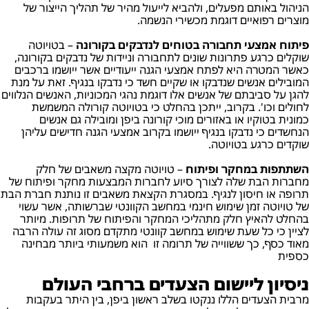
הניהול באותם מפעלים, ולהביא לייעול מהיר של תהליך הייצור של
מוצרים רפואיים דוגמת מכשירי הנשמה.
פיתוח אמצעי תחבורה בטוחים לנדבקים בקורונה
– בטויוטה
שוקלים כרגע פתרונות שונים לתחבורה וניידות של נדבקים בקורונה,
כאשר המטרה היא לפתח אמצעי הגנה ייעודיים אשר ייושמו ברכבים
המובילים אנשים שנדבקו או שקיים חשד כי נדבקו בנגיף. זאת על מנת
להגן על סביבתם של אנשים אלו דוגמת נהגי המכוניות, האנשים הנלווים
לחולים וכו'. בקרוב, ייתכן בהחלט כי בטויוטה קורולה המשמשת
כמונית בטוקיו או באזורים מוכי קורונה ביפן ומובילה גם אנשים
הנחשדים כי נדבקו בנגיף ייושמו בקרוב אמצעי הגנה חדישים עליהן
שוקדים כרגע בטויוטה.
השתתפות במחקר ופיתוח
– טויוטה מקצה משאבים של חלק
מחברות הבת שלה לצורך סיוע לחברות המבצעות מחקר ופיתוח של
תרופה או חיסון לנגיף. במסגרת הקצאת משאבים זו נותנת חברת הבת
של טויוטה זמן שימוש חינמי במחשב הקוונטי שברשותה, אשר עשוי
בהחלט להאיץ חלק מתהליכי המחקר והפיתוח של תרופות. מיותר
לציין כי כל שעת שימוש במחשב קוונטי מתקדם מסוג זה עולה הרבה
מאוד כסף, כך ששווייה של תרומה זו הוא משמעותי ביותר מבחינה
כספית
ניסיון ליישום הצעדים ברחבי העולם
מרבית הצעדים הללו ננקטו בשלב ראשון ביפן, בין היתר בעקבות