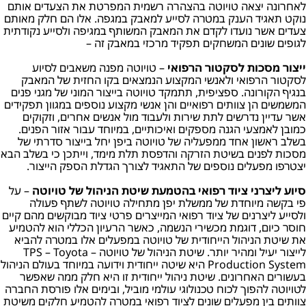
לאחרונה יצאה טויוטה בהצהרה רשמית המפרטת את הצעדים אותם
נוקט תאגיד הענק במטרה לסייע למאבק במגפה. אלו הם חלק מאותם
צעדים אשר נועדו לקדם את המאבק המשותף במגיפה ולסייע נקודתית
לגופים שונים המשחקים תפקיד מרכזי במאבק זה –
ייצור מסכות לסקטור הרפואי
– טויוטה מפנה משאבים לסיוע
לסקטור הרפואי ולאנשי המקצוע הנמצאים בקו החזית של המאבק
בנגיף הקורונה. ספציפית, תתמקד טויוטה בייצור המוני של מגני פנים
המשמשים הן צוותים רפואיים והן אנשי מקצוע נוספים במגוון תפקידים
אשר עדיין נדרשים לתת שירות ולעבוד מול אנשים אחרים, וזקוקים
כמובן לאמצעי הגנה מספקים ואיכותיים, במיוחד עבור אזור הפנים.
בשלב ראשון אחד ממפעליה של טויוטה ביפן יחל בייצור סדרתי של
מסכות לפנים בשיטת הזרקה והדפסת תלת מימד, וייתכן כי בשלב הבא
יצטרפו מפעלים נוספים של התאגיד לצורך הגדלת הספק הייצור.
סיוע ליצרני ציוד רפואי בהטמעת שיטת הניהול של טויוטה
– על
פי בקשה מיוחדת של ממשלת יפן מתחילה טויוטה לשתף פעולה
ולסייע ליצרנים של ציוד רפואי המייצרים פרטי ציוד מבוקשים מהם קיים
חוסר כיום, דוגמת מכשירי הנשמה, כאשר הרעיון הכללי הוא להטמיע
את שיטת הניהול הייחודית של טויוטה במפעלים אלו במטרה להביא
לייצור יעיל ומהיר יותר. שיטת הניהול של טויוטה – TPS – Toyota
Production System היא שיטה ייחודית וידועה במיוחד בעולם הניהול
בעשורים האחרונים. שיטת ניהול ייחודית זו היא חלק ממה שאפשר
לטויוטה להפוך לכוח טכנולוגי עולמי מוביל, ובימים אלו פורסת החברה
צוותים בין מפעלים שונים לציוד רפואי במטרה להטמיע חלקים משיטת