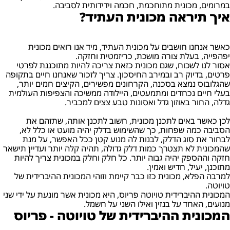
במרומים, מכונית מתוחכמת, חכמה וידידותית לסביבה.
איך תיראה מכונית העתיד?
כאשר אנחנו חושבים על מכונית העתיד, מיד אנו רואים מכונית
יפהפייה, בעלת צורה מושכת, כריזמטית וחזקה.
אסור לנו לשכוח, שגם מכונית כזאת צריכה להיות מתוכננת לפרטי
פרטים, בדיוק רב ובמירב החיסכון. צריך לזכור שאנחנו חיים בתקופה
שהגלובוס נמצא בסכנה, הקרחונים מפשירים, הקיצים חמים יותר,
בעלי חיים נכחדים ומתמעטים, היילודה ממשיכה והצפיפות העולמית
גדלה, החור באוזון גדל ואסונות טבע צצים למכביר.
לכן כאשר באים לתכנן מכונית, חשוב לתכנן אותה, שתזהם את
הסביבה כמה שפחות, כך שהשימוש בדלק יהיה מועט או כלל לא,
לבחור את סוג הדלק, לבנות לה מנוע קטן ככל האפשר, על מנת
שהמכונית לא תצטרך כמות דלק גדולה, תהיה קלה יותר ועדיין תישאר
חזקה וההספק יהיה גבוה יותר. כל חלק וחלק במכונית צריך להיות
מתוכנן, יעיל, חדיש ואמין.
למרבה הפלא, מכונית כזו כבר קיימת וזוהי המכונית ההיברידית של
טויוטה.
המכונית ההיברידית טויוטה פריוס, היא מכונית אשר מונעת על ידי שני
מנועים, האחד על בנזין ואילו השני על חשמל.
המכונית ההיברידית של טויוטה - פריוס