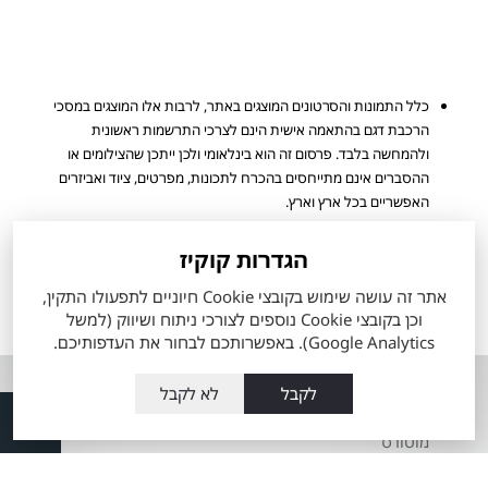
כלל התמונות והסרטונים המוצגים באתר, לרבות אלו המוצגים במסכי
הרכבת דגם בהתאמה אישית הינם לצרכי התרשמות ראשונית
ולהמחשה בלבד. פרסום זה הוא בינלאומי ולכן ייתכן שהצילומים או
ההסברים אינם מתייחסים בהכרח לתכונות, מפרטים, ציוד ואביזרים
האפשריים בכל ארץ וארץ.
מפרט הרכב והאבזור הקובע הינו המפרט שיצורף להסכם ההזמנה
שיחתם ע"י הלקוח. ייתכן ולא כל הדגמים ורמות האבזור המוצעים
הגדרות קוקיז
למכירה מעודכנים ומוצגים באתר החברה.
אתר זה עושה שימוש בקובצי Cookie חיוניים לתפעולו התקין,
הערכים המוצגים הינם הגבוהים ביותר או הנמוכים ביותר לפי סוגי המנוע
וכן בקובצי Cookie נוספים לצורכי ניתוח ושיווק (למשל
הזמינים, ואינם מייצגים בהכרח שילוב מאפיינים של רכב ספציפי.
Google Analytics). באפשרותכם לבחור את העדפותיכם.
אודות
השירותים שלנו
לקבל
לא לקבל
אודות מתם
טרייד אין רכבי טויוטה
מוטורס
מה זה טויוטה סלקט
העובדים שלנו