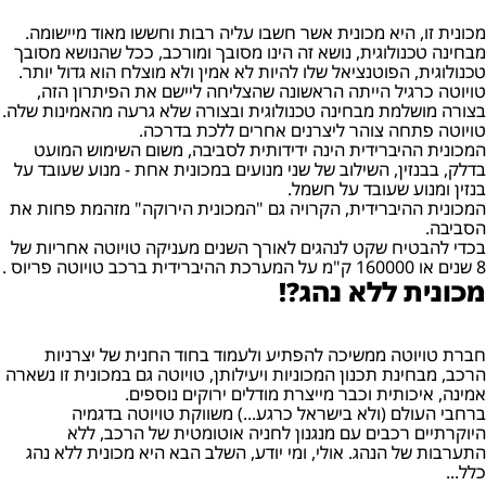
מכונית זו, היא מכונית אשר חשבו עליה רבות וחששו מאוד מיישומה.
מבחינה טכנולוגית, נושא זה הינו מסובך ומורכב, ככל שהנושא מסובך
טכנולוגית, הפוטנציאל שלו להיות לא אמין ולא מוצלח הוא גדול יותר.
טויוטה כרגיל הייתה הראשונה שהצליחה ליישם את הפיתרון הזה,
בצורה מושלמת מבחינה טכנולוגית ובצורה שלא גרעה מהאמינות שלה.
טויוטה פתחה צוהר ליצרנים אחרים ללכת בדרכה.
המכונית ההיברידית הינה ידידותית לסביבה, משום השימוש המועט
בדלק, בבנזין, השילוב של שני מנועים במכונית אחת - מנוע שעובד על
בנזין ומנוע שעובד על חשמל.
המכונית ההיברידית, הקרויה גם "המכונית הירוקה" מזהמת פחות את
הסביבה.
בכדי להבטיח שקט לנהגים לאורך השנים מעניקה טויוטה אחריות של
8 שנים או 160000 ק"מ על המערכת ההיברידית ברכב טויוטה פריוס .
מכונית ללא נהג?!
חברת טויוטה ממשיכה להפתיע ולעמוד בחוד החנית של יצרניות
הרכב, מבחינת תכנון המכוניות ויעילותן, טויוטה גם במכונית זו נשארה
אמינה, איכותית וכבר מייצרת מודלים ירוקים נוספים.
ברחבי העולם (ולא בישראל כרגע...) משווקת טויוטה בדגמיה
היוקרתיים רכבים עם מנגנון לחניה אוטומטית של הרכב, ללא
התערבות של הנהג. אולי, ומי יודע, השלב הבא היא מכונית ללא נהג
כלל...