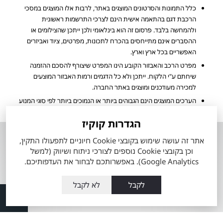
כלל התמונות והסרטונים המוצגים באתר, לרבות אלו המוצגים במסכי
הרכבת דגם בהתאמה אישית הינם לצרכי התרשמות ראשונית
ולהמחשה בלבד. פרסום זה הוא בינלאומי ולכן ייתכן שהצילומים או
ההסברים אינם מתייחסים בהכרח לתכונות, מפרטים, ציוד ואביזרים
האפשריים בכל ארץ וארץ.
מפרט הרכב והאבזור הקובע הינו המפרט שיצורף להסכם ההזמנה
שיחתם ע"י הלקוח. ייתכן ולא כל הדגמים ורמות האבזור המוצעים
למכירה מעודכנים ומוצגים באתר החברה.
הערכים המוצגים הינם הגבוהים ביותר או הנמוכים ביותר לפי סוגי המנוע
הזמינים, ואינם מייצגים בהכרח שילוב מאפיינים של רכב ספציפי.
הגדרות קוקיז
אודות
השירותים שלנו
אתר זה עושה שימוש בקובצי Cookie חיוניים לתפעולו התקין,
וכן בקובצי Cookie נוספים לצורכי ניתוח ושיווק (למשל
אודות מתם
טרייד אין רכבי טויוטה
Google Analytics). באפשרותכם לבחור את העדפותיכם.
מוטורס
מה זה טויוטה סלקט
העובדים שלנו
לקבל
לא לקבל
60 דקות לרכב מבעלות
מועדון הלקוחות
קודמת
תקנון כתב מנוי
מרכז שירות טויוטה