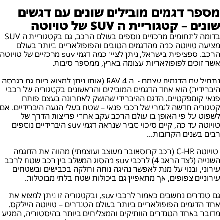
מספר דגמים מובילים שונים עם דגשים
שונים – קטגוריית ה SUV של טויוטה
בדומה לתחומים מרכזיים נוספים בעולם הרכב, גם בקטגוריית ה SUV
מציעה טויוטה כמה מהדגמים הטובים והפופולאריים ביותר בעולם
הרכב. ספציפית בישראל, ניתן לציין כמה דגמי suv מרכזיים של טויוטה
אשר זוכים לפופולאריות עצומה בארץ, ממספר סיבות.
נתחיל עם הדגמים עצמם - ה RAV 4 (אותו ניתן למצוא כיום גם בגרסה
היברידית) הוא אחד הדגמים המובילים והראשונים בקטגוריה של רכבי
פנאי קומפקטיים. הדגם ההיברידי שהושק לאחרונה בעצם פותח
קטגוריה חדשה לגמרי של רכבי פנאי – שטח בעלי הנעה היברידיים. אם
לשפוט על פי האופן בו עולם הרכב עקב אחרי פריצות הדרך של
טויוטה עד כה, קיים סיכוי סביר שנראה דגמי suv היברידיים נוספים
רבים בשנים הקרובות...
טויוטה C-HR (רכב קרוסאובר מעוצב ועוצמתי) מהווה את הדוגמה
השנייה (לצד הראב 4) לרכבי suv מהסוג המשלב בין רכב שטח לרכב
עירוני, ובנוי על מנת לאפשר נהיגה נוחה וחלקה בכבישים ובשטחים
עירוניים צפופים, אך מתאפיין גם ביכולות שטח בלתי מבוטלות.
גם טנדרים נחשבים כאמור לרכבי suv, ובקטגוריה זו ניתן למצוא את
אחד הדגמים הפופולאריים ביותר בעולם הטנדרים – טויוטה היילקס.
מדובר באחד הטנדרים הוותיקים והמצליחים ביותר בהיסטוריה, המגיע