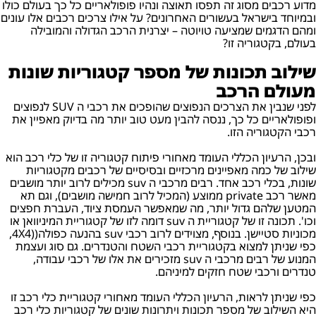
מדוע רכבים מסוג זה תפסו תאוצה ונהיו פופולאריים כל כך בעולם כולו
ובמיוחד בישראל בעשורים האחרונים? על אילו צרכים רכבים אלו עונים
ומהם הדגמים שמציעה טויוטה – יצרנית הרכב הגדולה והמובילה
בעולם, בקטגוריה זו?
שילוב תכונות של מספר קטגוריות שונות
מעולם הרכב
לפני שנבין את הצרכים הנפוצים שהופכים את רכבי ה SUV לנפוצים
ופופולאריים כל כך, ננסה להבין מעט טוב יותר מה בדיוק מאפיין את
רכבי הקטגוריה הזו.
ובכן, הרעיון הכללי העומד מאחורי פיתוח קטגוריה זו של כלי רכב הוא
שילוב של כמה מאפיינים מרכזיים ובסיסיים של רכבים מקטגוריות
שונות, בכלי רכב אחד. רבים מרכבי ה suv מכילים לרוב יותר מושבים
מאשר רכב private ממוצע (המכיל לרוב חמישה מושבים), וגם תא
המטען שלהם גדול יותר, מה שמאפשר העמסת ציוד, העברת חפצים
וכו'. תכונה זו של קטגוריית ה suv דומה לזו של קטגוריית המיניוואן או
מכוניות סטיישן. בנוסף, מצוידים לרוב רכבי suv בהנעה כפולה((4X4,
כפי שניתן למצוא בקטגוריית רכבי השטח והטנדרים. גם סוג ועצמת
המנוע של רבים מרכבי ה suv מזכירים את אלו של רכבי עבודה,
טנדרים ורכבי שטח חזקים למיניהם.
כפי שניתן לראות, הרעיון הכללי העומד מאחורי קטגוריית כלי רכב זו
היא השילוב של מספר תכונות ויתרונות שונים של קטגוריות כלי רכב