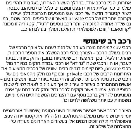
אחרות, הכל ברכב אחד. במהלך העשור האחרון, בעקבות תהליכים
עולמיים כמו עליית מחירי הנפט ומשברים כלכליים למיניהם, נכנסה
לשוק קטגוריה חדשה של רכבי suv המציעים תצרוכת דלק יעילה
וקרובה יותר לזו של רכבי private מאשר זו של ג'יפים ורכבי שטח, כמו
גם שלדה אחודה המזכירה יותר רכב נוסעים "רגיל". קטגוריה זו מכונה
"קרוסאובר" וזוכה לפופולאריות הולכת ועולה בעולם הרכב.
רכב רב שימושי
רכבי suv למיניהם נוצרו בעיקר על מנת לענות על צורך מרכזי של
רבים בעולם הרכב – הצורך בכלי רכב המשלב את מספר התכונות
שהוזכרו לעיל, ובכך מאפשר רב שימושיות במובן החזק ביותר. בניגוד
לעבר, אז היו רכבי שטח "גרידא" או רכבי עבודה חזקים במיוחד מול
רכבי private, כיום קיימים דגמים רבים ושונים של רכבים המציעים את
היתרונות הרבים של רכבי private, ובנוסף גם חלק מהמאפיינים של
רכבי שטח, מיניוואנים וכו'. שילוב זה רלבנטי ביותר עבור אנשים רבים –
אנשים המתגוררים באזורים עירוניים אך מעוניינים לצאת לטיולי שטח
בסופי שבוע, אנשים אשר זקוקים לרכב גדול וחזק לעבודתם אך אינם
מעוניינים להחזיק ברכב נוסף עבור הצרכים המשפחתיים היומיומיים,
משפחות עם יותר משלושה ילדים וכו'.
הצורך ברכב אשר יאפשר שימושים משני הסוגים (שימושים אורבאניים
יומיומיים ושימושים מעולם השטח/עבודה) הוליד את קטגוריית ה suv,
והפופולאריות לה זוכים דגמים אלו בעשורים האחרונים מעידה על
ההצלחה של שילוב זה.