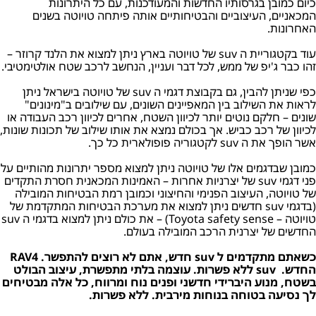
כיום כמובן בגרסותיו החדשות והמעודכנות, עם כל היתרונות
המכאניים, העיצוביים והבטיחותיים אותה פיתחה טויוטה בשנים
האחרונות.
עוד בקטגוריית ה suv של טויוטה בארץ ניתן למצוא את הלנד קרוזר –
זהו כבר ג'יפ של ממש, לכל דבר ועניין, הנחשב לרכב שטח אולטימטיבי.
כפי שניתן להבין, גם בקבוצת דגמי ה suv של טויוטה בישראל ניתן
לראות את השילוב בין המאפיינים השונים, עם שילובים ב"מינונים"
שונים – חלקם נוטים יותר לכיוון השטח, אחרים לכיוון רכב העבודה או
לכיוון של רכב כביש. אך בכולם נמצא את אותו שילוב של תכונות שונות,
אשר הופך את ה suv לקטגוריה פופולארית כל כך.
כמובן שבדגמים אלו של טויוטה ניתן למצוא מספר יתרונות מהותיים על
פני דגמי suv של יצרניות אחרות – האמינות המכאנית חסרת התקדים
של טויוטה, העיצוב הפנימי והחיצוני וכמובן רמת הבטיחות המובילה
(בדגמי suv חדשים ניתן למצוא את מערכת הבטיחות המתקדמת של
טויוטה – Toyota safety sense) – את כולם ניתן למצוא בדגמי ה suv
החדשים של יצרנית הרכב המובילה בעולם.
כשאתם מתקדמים ל suv חדש, אתם לא רוצים להתפשר. RAV4
החדש. suv ללא פשרות. עוצמה בלתי מתפשרת, עיצוב הבולט
בשטח, מנוע היברידי חדשני ופנים נוח ומרווח, כל אלה מבטיחים
לך נסיעה בטוחה בנוחות מירבית. ללא פשרות.