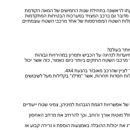
השקתו לראשונה בתחילת שנות החמישים של המאה הקודמת
יות מדובר גם ברכב המצויד במערכות הבטיחות המתקדמות
 יכולות השטח המפורסמות של אחד מרכבי השטח עוצמתיים
ועדות לנהיגה על הכביש ותמרון במהירויות גבוהות
זל בנפח 2.8 ליטר ועוצמה של 177 כוחות סוס הופך דגם זה לאחד מרכבי השטח החזקים ביותר כיום כאמור, כזה אשר יכול
יין שהרכב מאובזר בהנעת 4X4.
כולות חסרות תחרות, אשר "מדלג" בקלילות מעל לשיבושים
ל אפשרויות דוגמת הגבהות למיניהן, צמיגי שטח ייעודיים
ע לאחסון חוץ, הרלבנטי עבור כל יציאה לטיול שטח, ניתן להזמין את הלנד קרוזר החדש עם ארגז אחסון עליון (THULE) כולל מוטות אורך ורוחב, וכך להרחיב את מרחב האחסון
 את יכולות ההובלה באמצעות הוספת וו גרירה קבוע או