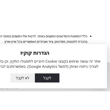
כלל התמונות והסרטונים המוצגים באתר, לרבות אלו המוצגים במסכי ה
בהכרח לתכונות, מפרטים, ציוד ואביזרים האפשריים בכל ארץ וארץ.
מפרט הרכב והאבזור הקובע הינו המפרט שיצורף להסכם ההזמנה שיחתם 
הגדרות קוקיז
הערכים המוצגים הינם הגבוהים ביותר או הנמוכים ביותר לפי סוגי המנוע 
לצורכי ניתוח ושיווק (למשל Google Analytics). באפשרותכם לבחור את העדפותיכם.
אודות
השירותים ש
לקבל
לא לקבל
אודות מתם מוטורס
טרייד אין רכב
העובדים שלנו
מה זה טויוט
מועדון הלקוחות
60 דקות לרכב מבעלות קודמת
תקנון כתב מנוי מתם מוטורס
מרכז שירות ט
Total-Cover