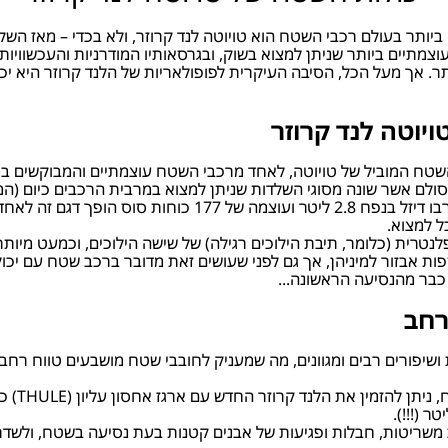
ביותר בעולם רכבי השטח הוא טויוטה לנד קרוזר, ולא בכדי – מאז 
וצמתיים ביותר שניתן למצוא בשוק, ובגרסאותיו המודרניות והעכשוו
ותר. אך מעל הכל, הסיבה העיקרית לפופולאריות של הלנד קרוזר היא
ויוטה לנד קרוזר
סולם אשר שונה מסוגי השלדות שניתן למצוא במרבית הרכבים כיום (המי
יחסית), ומעניק לה יתרון משמעותי בנהיגה בשטח. מנוע טורבו די
ל למצוא.
רית (כלומר, תיבת הילוכים רגילה) של שישה הילוכים, וכמעט מיותר לצ
וספות אבזור למיניהן, אך גם לפני שעושים זאת מדובר ברכב שטח עם י
 כבר מהנסיעה הראשונה...
רחב
יפורים רבים ומגוונים, מה שמעניק לחובבי שטח מושבעים טווח רחב ש
בכל הנוג
 משריטות, חבלות ופגיעות של אבנים קטנות בעת נסיעה בשטח, ולשדרג