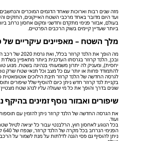
מזה שנים רבות וארוכות שאחד הדגמים המוכרים והנחשבים 
ועד היום מדובר באחד מרכבי השטח האייקונים, החזקים והע
בעולם, אבזור פנימי מתקדם וחדשני ומקום אחסון נרחב בי
ביותר שעדיין קיימים בשוק הרכבים הפרטיים.
מלך השטח – מאפיינים עיקריים של ט
מה הופך את הלנד קרוזר בכלל, ואת גרסת 2020 של רכב השטח המוביל של טויוטה, לאחד מרכבי השטח עוצמתיים והמבוקשים ביותר בעולם?
ובכן, הלנד קרוזר בגרסתו העדכנית ביותר מתאפיין בשלדת 
להתמודד פחות או יותר עם כל מצב וכל תנאי שטח שרק נוכ
לגרסה החדשה של הלנד קרוזר תיבת הילוכים אוטומאטית פלנט
בקניית לנד קרוזר חדש ניתן כיום להוסיף שלל שיפורים ות
שונים בדרך והופך את כל מי שעולה עליו לנהג שטח מצטיין
שיפורים ואבזור נוסף זמינים בהיקף נ
את הגרסה החדשה של הלנד קרוזר ניתן להזמין עם תוספות וש
ועוד.
הפנימי הנרחב בכל מקרה של הלנד קרוזר, שנפח של 640 ליטר (!!!).
ניתן להוסיף גם פסי הגנה לדלתות על מנת לשמור על הרכב