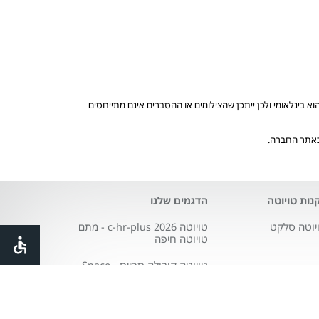
בינלאומי ולכן ייתכן שהצילומים או ההסברים אינם מתייחסים
 באתר החברה.
נות טויוטה
הדגמים שלנו
יוטה סלקט
טויוטה c-hr-plus 2026 - מתם
טויוטה חיפה
טויוטה קורולה ספייס - Space
טויוטה סיטי city
טויוטה פרואייס