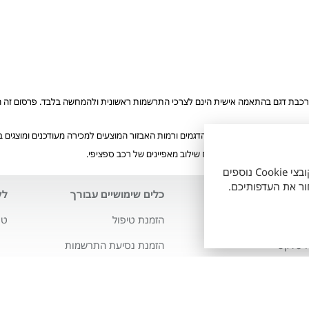
רכבת דגם בהתאמה אישית הינם לצרכי התרשמות ראשונית ולהמחשה בלבד. פרסום זה הוא 
ע"י הלקוח. ייתכן ולא כל הדגמים ורמות האבזור המוצעים למכירה מעודכנים ומוצגים
הזמינים, ואינם מייצגים בהכרח שילוב מאפיינים של רכב ספציפי.
אתר זה עושה שימוש בקובצי Cookie חיוניים לתפעולו התקין, וכן בקובצי Cookie נוספים
לנו
כלים שימושיים עבורך
לק
י טויוטה
הזמנת טיפול
טו
ה סלקט
הזמנת נסיעת התרשמות
מבצעים
ויוטה
מחשבון מימון