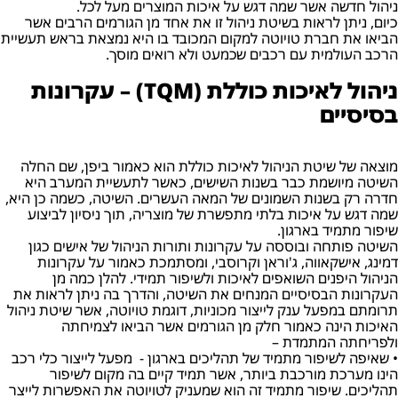
ניהול חדשה אשר שמה דגש על איכות המוצרים מעל לכל.
כיום, ניתן לראות בשיטת ניהול זו את אחד מן הגורמים הרבים אשר
הביאו את חברת טויוטה למקום המכובד בו היא נמצאת בראש תעשיית
הרכב העולמית עם רכבים שכמעט ולא רואים מוסך.
ניהול לאיכות כוללת (TQM) – עקרונות
בסיסיים
מוצאה של שיטת הניהול לאיכות כוללת הוא כאמור ביפן, שם החלה
השיטה מיושמת כבר בשנות השישים, כאשר לתעשיית המערב היא
חדרה רק בשנות השמונים של המאה העשרים. השיטה, כשמה כן היא,
שמה דגש על איכות בלתי מתפשרת של מוצריה, תוך ניסיון לביצוע
שיפור מתמיד בארגון.
השיטה פותחה ובוססה על עקרונות ותורות הניהול של אישים כגון
דמינג, אישקאווה, ג'וראן וקרוסבי, ומסתמכת כאמור על עקרונות
הניהול היפנים השואפים לאיכות ולשיפור תמידי. להלן כמה מן
העקרונות הבסיסיים המנחים את השיטה, והדרך בה ניתן לראות את
תרומתם במפעל ענק לייצור מכוניות, דוגמת טויוטה, אשר שיטת ניהול
האיכות הינה כאמור חלק מן הגורמים אשר הביאו לצמיחתה
ולפריחתה המתמדת –
• שאיפה לשיפור מתמיד של תהליכים בארגון - מפעל לייצור כלי רכב
הינו מערכת מורכבת ביותר, אשר תמיד קיים בה מקום לשיפור
תהליכים. שיפור מתמיד זה הוא שמעניק לטויוטה את האפשרות לייצר