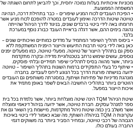
מכוניות איכותיות בעלות נמוכה יחסית, וכך להביאן לתחום השגתה של
המשפחה הממוצעת.
• הפיכת העובדים לכוח המניע שיפורים – כבר בתחילת דרכה, הנהיגה
טויוטה שיטות הדרכה ואימון לעובדים במטרה להופכם לכוח מניע אשר
תרומתו באה לידי ביטוי ברבדים שונים, בניגוד לדרך הניהול שהייתה
נהוגה בימים ההם, אשר דגלה בראיית העובד כבורג נוסף במערכת
בלבד.
• ביסוס תהליך השיפור המתמיד על מדדים כמותיים ואיכותיים שונים –
כאן באה לידי ביטוי תרבות התיעוש והייצור היפנית המשתקפת ללא
ספק גם בתהליך הייצור של טויוטה. מפעלי טויוטה, כמו מפעלים יפנים
נוספים, עושים שימוש נרחב בטכנולוגיית מדידה ובקרה מתקדמת
ביותר, אשר מהווה בסיס לתהליכי שיפור תמידיים ובלתי פוסקים.
• שיתוף כל בעלי התפקידים ברמות השונות בתהליך השיפור – טויוטה
ידועה בגישתה פורצת הדרך בכל הנוגע ליחס לעובדים. בחברה
מונהגת מדיניות של פתיחות ושיתוף, במסגרתה משותפים גם העובדים
הזוטרים ביותר בתהליכי החשיבה הבאים לשפר באופן מתמיד את
איכות הייצור במפעל.
שיטת הניהול TQM הינה שיטה מוצלחת ביותר, אשר נלמדת בכל בית
ספר למנהל עסקים. חברת טויוטה, אשר ידועה בניהול דינאמי ומוצלח
אשר משלב בין כמה שיטות ניהול מתקדמות, מיישמת בין השאר גם את
עקרונות ה TQM בניהולה השותף, מה שבא כאמור לידי ביטוי באיכות
הגבוהה של רכבי טויוטה, ובמחיר הסביר ביותר בה משווקים דגמי
החברה בעולם כולו.