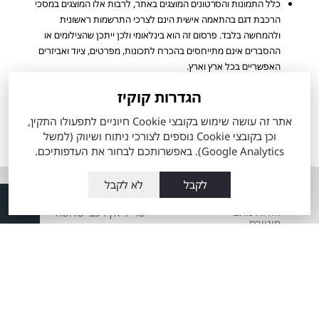
כלל התמונות והסרטונים המוצגים באתר, לרבות אלו המוצגים במסכי
הרכבת דגם בהתאמה אישית הינם לצרכי התרשמות ראשונית
ולהמחשה בלבד. פרסום זה הוא בינלאומי ולכן ייתכן שהצילומים או
ההסברים אינם מתייחסים בהכרח לתכונות, מפרטים, ציוד ואביזרים
האפשריים בכל ארץ וארץ.
מפרט הרכב והאבזור הקובע הינו המפרט שיצורף להסכם ההזמנה
הגדרות קוקיז
שיחתם ע"י הלקוח. ייתכן ולא כל הדגמים ורמות האבזור המוצעים
למכירה מעודכנים ומוצגים באתר החברה.
אתר זה עושה שימוש בקובצי Cookie חיוניים לתפעולו התקין,
וכן בקובצי Cookie נוספים לצורכי ניתוח ושיווק (למשל
הערכים המוצגים הינם הגבוהים ביותר או הנמוכים ביותר לפי סוגי המנוע
Google Analytics). באפשרותכם לבחור את העדפותיכם.
הזמינים, ואינם מייצגים בהכרח שילוב מאפיינים של רכב ספציפי.
לקבל
לא לקבל
אודות
השירותים שלנו
אודות מתם
טרייד אין רכבי טויוטה
מוטורס
מה זה טויוטה סלקט
העובדים שלנו
60 דקות לרכב מבעלות
מועדון הלקוחות
קודמת
תקנון כתב מנוי
מרכז שירות טויוטה
מתם מוטורס