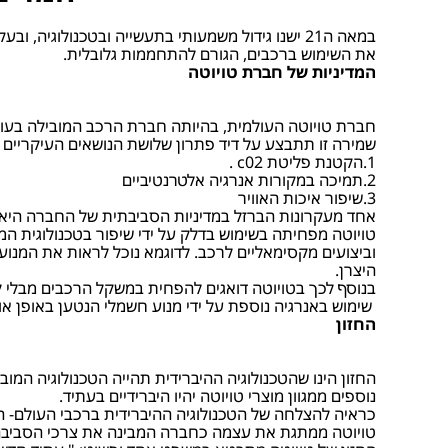
במאה ה21 ישנו גידול משמעותי בתעשייה ובטכנולוג
את השימוש ברכבים, הגורם להתחממות גלובלית.
המדיניות של חברת טויוטה
חברת טויוטה העולמית, בהיותה חברת הרכב המובילה בעול
שמירה זו תתבצע על דיד פתרון שלושת הנושאים העיקריים 
1.הקטנת פליטת c02 .
2.תמיכה במקורות אנרגיה אלטרנטיביים
3.שיפור איכות האוויר
אחד מעקרונות הברזל במדיניות הסביבתית של החברה היא ל
טויוטה מפחיתה בשימוש בדלק על ידי שיפור בטכנולוגית המנ
היצרן.
בנוסף לכך בטויוטה דואגים להפחית במשקל הרכבים מבלי לפ
שימוש באנרגיה נוספת על ידי מנוע חשמלי הנטען באופן אוטו
החזון
החזון הינו שהטכנולוגיה ההיברידית תהייה הטכנולוגיה המו
נוספים ממגוון מוצרי טויוטה יהיו היברידיים בעתיד.
כראיה להצלחה של הטכנולוגיה ההיברידית ברכבי העולם- החל משנת 1997 נמכרו כ 2 מיליון רכבים היברידיים. היעד בנושא זה הוא של מכירת 1 מלי
טויוטה ממתגת את עצמה כחברה המבינה את צרכי הסביבה והא