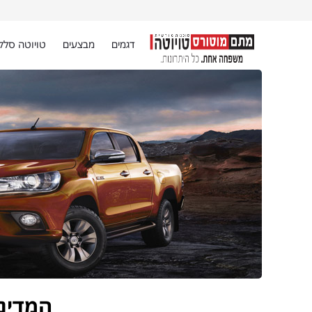
דגמים
מבצעים
טויוטה סלק
המדינ