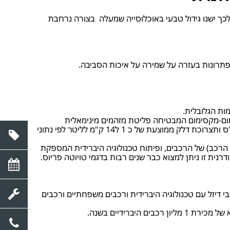
סף לכך ישנו גידול טבעי באוכלוסייה שמעלה בצורה נרחבת
תרונות בעזרה על שמירה על איכות הסביבה.
ות הגלובלית.
נימום-מקסימום המבטיחה פליטת מזהמים מינימאלית
וביצועים מקסימאליים לרכב. לדוגמא נוכל לראות את המנוע החדיש מסוג valvematic של טויוטה אוונסיס החדשה המפיק 152 כ"ס ותצרוכת דלק ממוצעת של כ 1 ל14 ק"מ לליטר לפי נתוני
 הרכב) של הרכבים, ופיתוח טכנולוגיה היברידית המספקת
רנית זו ניתן למצוא כבר שנים רבות בדגמי טויוטה פריוס.
י דיזל עם טכנולוגיה היברידית ורכבים משפחתיים ורכבים