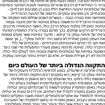
וידידותיות לסביבה, דוגמת הנעת מימן או פיתוח של רכבים אוטונומיים.
ברור כי המיליארדים הרבים שהזרימו בטויוטה לטובת המחקר והפיתוח
של טכנולוגיות ההנעה החדשות הללו נובע הן ממניעים חברתיים –
סביבתיים, והן ממניעים עסקיים. הדוגמה של ההנעה ההיברידית
ממחישה זאת בצורה טובה – בעשרים השנים שחלפו מאז השקתה של
המכונית ההיברידית הראשונה בעולם (טויוטה פריוס) מיצבה עצמה
טויוטה כמובילה בולטת בעולם הרכב כולו, כאשר הכנסותיה מרכבים
היברידיים הרקיעו שחקים. בכך מודגם בצורה ברורה המאפיין המהותי
ביותר של פיתוח עסקי בר קיימא – מדובר בפיתוח אשר מקדם ומפתח
את העסק כמובן (אחרת לא נחשב היה "פיתוח עסקי"...), אך עושה
זאת תוך כדי קידום האינטרסים החברתיים – סביבתיים של כלל
החברה כולה. טויוטה מדגימה באופן מעורר התפעלות מדי שנה כיצד
השקעה בפיתוח של טכנולוגיות חדשות וטובות יותר לעולם כולו יכולה
להיות לא רק אצילית ומוסרית, אלא גם רווחית ביותר מבחינה עסקית.
התקווה הגדולה ביותר של העולם כיום
נקודה אחרונה זו שהעלינו, בנוגע לכדאיות הכלכלית והעסקית של
פיתוח עסקי בר קיימא, היא במובנים רבים התקווה הגדולה ביותר של
האנושות כולה בימינו. כפי שהעולם בנוי כיום והאופן בו מוסדותיו
פועלים, וספציפית המערכת הקפיטליסטית השולטת בעולם כולו
ובנויה באופן המתמרץ עסקים לעשות כל שביכולתם (בתוך גבולות
החוק כמובן) במטרה להגדיל את רווחיהם, אין דרכים טובות או יעילות
במיוחד להתמודד עם אתגרים גלובאליים, דוגמת משבר האקלים החמור
בפניו אנחנו ניצבים. באופן מסורתי זה נחשב לתפקידה של המערכת
הפוליטית, אך בעולם אשר הולך והופך יותר ויותר מפולג ופופוליסטי