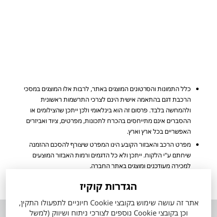
כלל התמונות והסרטונים המוצגים באתר, לרבות אלו המוצגים במסכי
הרכבת דגם בהתאמה אישית הינם לצרכי התרשמות ראשונית
ולהמחשה בלבד. פרסום זה הוא בינלאומי ולכן ייתכן שהצילומים או
ההסברים אינם מתייחסים בהכרח לתכונות, מפרטים, ציוד ואביזרים
האפשריים בכל ארץ וארץ.
מפרט הרכב והאבזור הקובע הינו המפרט שיצורף להסכם ההזמנה
שיחתם ע"י הלקוח. ייתכן ולא כל הדגמים ורמות האבזור המוצעים
למכירה מעודכנים ומוצגים באתר החברה.
הערכים המוצגים הינם הגבוהים ביותר או הנמוכים ביותר לפי סוגי המנוע
הגדרות קוקיז
הזמינים, ואינם מייצגים בהכרח שילוב מאפיינים של רכב ספציפי.
אתר זה עושה שימוש בקובצי Cookie חיוניים לתפעולו התקין,
וכן בקובצי Cookie נוספים לצורכי ניתוח ושיווק (למשל
אודות
השירותים שלנו