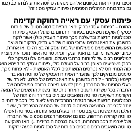
וכיצד ניתן לראות בכיוונים אליהם מנהיגה טויוטה את עולם הרכב (כמו
גם בתרבותה הניהולית הפנימית) פיתוח עסקי מסוג זה?
פיתוח עסקי עם ראייה רחוקה קדימה
המונח – "פיתוח עסקי בר קיימא" מתייחס לסוג מסוים של פיתוח
עסקי (השקעת משאבים בפיתוח התחום בו פועל העסק, פיתוח
טכנולוגיות חדשות ובהשלכה מכך פיתוח העסק כולו) אשר לוקח
בחשבון את האינטרסים ארוכי הטווח של העובדים, הלקוחות ושאר
האנשים המושפעים מפעילותו של בית עסק זה בצורה כזו או אחרת.
כמובן שכאשר מדובר בתאגיד ענק דוגמת טויוטה אשר מוכר את מוצריו
למיליונים רבים של לקוחות ברחבי העולם, ומוצרים אלו (בעיקר כלי
רכב) משפיעים באופן ברור על העולם כולו, פיתוח עסקי בר קיימא הוא
כזה המתייחס לאינטרסים המשותפים לכלל האנושות – לא פחות מכך.
סימנים מובהקים לכך שמערך הפיתוח העסקי של טויוטה הוא בר
קיימא (כלומר – לוקח בחשבון את האינטרסים של כולנו, ולא רק של
בעלי המניות של החברה), ניתן למצוא בצורה ברורה בפעילותה של
החברה בכל עשרות השנים האחרונות. עוד בשנות התשעים של המאה
הקודמת השקיעה טויוטה משאבים עצומים במחקר והפיתוח של
טכנולוגיות חדשות אשר מטרתן המרכזית היא ליצור כלי רכב ידידותיים
יותר לסביבה. התוצאה הייתה הולדתה של ההנעה ההיברידית, אשר
הולכת ומתפשטת בקצב מסחרר בעולם מאז פותחה בטויוטה (אפילו
טויוטה קורולה החדשה, כמו גם אינספור דגמים נוספים של החברה
ושל יצרניות רכב מתחרות, מגיעה בגרסה היברידית...). מאז השקיעה
טויוטה משאבים רבים נוספים בפיתוח של טכנולוגיות הנעה ירוקות