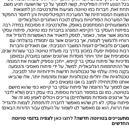
בכל הנוגע לזירה הפוליטית, קשה לסמוך על כך שהישועה תגיע משם.
תחת זאת, חברות כמו טויוטה מציעות אלטרנטיבה הן לתוצאות
הנפוצות המסורתיות של המערכת הקפיטליסטית והן לחוסר התפקוד
של המערכות הפוליטיות בעולם לנוכח האתגרים הגלובאליים
המשמעותיים המסתמנים באופק. אלטרנטיבה זו מסוכמת במידה רבה
בפיתוח העסקי בר הקיימא המונהג בחברות כמו טויוטה, פיתוח עסקי
מהסוג אשר אמור, כאמור, לספק לתאגיד את האפשרות להגדיל את
רווחיו ולהמשיך לצמוח, אך בכיוונים אשר גם יתמודדו בהצלחה עם
משברים גלובאליים דוגמת המשבר הסביבתי. אם תאגידים וחברות
רבות נוספות יפעלו במכוון בדרך בה פועלת טויוטה כבר עשרות שנים,
וספציפית אם יותר ויותר מוסדות וארגונים יאמצו במובהק ובמופגן
מדיניות של פיתוח עסקי בר קיימא, ייתכן ונספיק לשנות את המגמה
של ההתחממות הגלובאלית, למשל, על ידי פיתוח מאסיבי והטמעה
בקנה מידה עולמי של טכנולוגיות חדשות וידידותיות יותר לסביבה.
טכנולוגיות אלו יחליפו טכנולוגיות ישנות ומזהמות יותר, אלו שהביאו
אותנו מלכתחילה למצב בו אנו נמצאים כיום.
אם לסמוך על הדוגמה של פיתוח עסקי בר קיימא כפי שהוא מיושם
בטויוטה, כמו גם במספר חברות נוספות, בתי עסק רבים (שלא לדבר
על ארגונים ומוסדות ממשלתיים) צריכים ויכולים לאמץ סוג זה של
פיתוח עסקי. לא רק שהוא מאפשר לחברה להתפתח, לצמוח ולהגדיל
את הרווח, הוא גם מאפשר לנו לשמור על העולם עבור הדורות הבאים!
מתעניינים בטויוטה חדשה?
לחצו כאן
לצפיה בדגמי טויוטה
החדשים