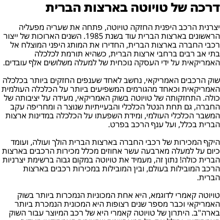
דרכה של טויוטה בארצות הברית
יצרנית הרכב היפנית החזקה טויוטה, פתחה את שעריה מפעליה
הראשונים בארצות הברית עוד בשנת 1985. השנים הארוכות של ייצור
רכבי החברה בארצות הברית, החדירו את המותג היפני המוצלח אל
בתי אב רבים ברחבי ארצות הברית, כשהיא תורמת לכלכלה
האמריקאית על ידי העסקה נוכחית של למעלה משלושים אלף עובדים.
שוק הרכבים האמריקאי, נחשב לאחד שענפים החזקים ביותר בכלכלה
האמריקאית וכאחד מהגורמים המשפיעים ביותר על הכלכלה העולמית
כולה. התחזקותה של טויוטה בשוק האמריקאי, מעידה על יציבותה של
החברה, גם תחת הנטל הכלכלי והבעייתיות שנוצר ה ומחריפה עקב
המשבר הכלכלי העולמי, ומידת השפעתו על הכלכלה במדינות ארצות
הברית בכלל, ועל ענף הרכב בפרט.
היקף המכירות של רכבי החברה בארצות הברית הולך ועולה, ועומד
כיום על למעלה מארבעה עשר אחוזים מכלל מכירות הרכבים בארצות
הברית כולה! נתון זה, מעמיד את טויוטה במקום גבוה ברשימת יצרניות
הרכב המובילות בעולם, ובין המובילות במכירות רכבים בארצות
הברית.
טויוטה קאמרי לדוגמא, היא אחת המכוניות הנמכרות ביותר בשוק
האמריקאי וכבר מספר שנים רצופות היא המכונית הנמכרת ביותר
בארה"ב. היתרון של טויוטה קאמרי היא של רכב המיוצר עבור השוק