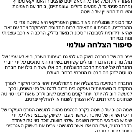
האמריקאי, וכולל את כל המאפייינים שהציבור האמריקאי מעדיף
(מרחב פנימי גדול, מנועים גדולים ועוצמתיים), ביחד עם האמינות
והשירות המצויין של טויוטה.
עוד מכונית שמצליחה מאוד בשוק האמריקאי היא טויוטה פריוס
ההברידית, מכונית זו מתאימה לרוח התקופה "הירוקה" ויחד עם זאת
שהיא ידידותית לסביבה וחסכונית מאוד בדלק, הרכב הוא רכב עוצמתי
ונוח במיוחד
סיפור הצלחה עולמי
יציבותה של החברה בשוק העולמי גם בעיתות משבר, היא לא עניין של
מזל. מדיניות החברה ונהלים קשוחים בשירות המוטמעים על ידי חברי
ההנהלה של יצרנית הרכב המוצלחת, הם אלו אשר הובילו את חברת
טויוטה למקומה הבטוח הנוכחי ברחבי העולם.
החברה הטמיעה במפעליה את מתודולוגיית זיהוי צרכי הלקוח לצורך
התקדמות משמעותית ואפקטיבית מדגם לדגם על פני השנים, ובכך
למעשה הובילה יותר ויותר קונים מרוצים לשוב ולרכוש את דגמי טויוטה
שנתונים מתקדמים, ללא הצורך לשנות או להחליף יצרנים.
שמה הטוב של טויוטה בקרב הנהגים מהווה למעשה הגורם העיקרי של
דרכי השיווק של טויוטה, כאשר מעבר לשיווק קונבנציונאלי על ידי
שימוש באמצעי המדיה השונים ושלטי חוצות, זוכה טויוטה לאהדה
בקרב נהגיה, ואלו הם אלו אשר למעשה יוצרים את השיווק האגרסיבי
ביותר עבור החברה.