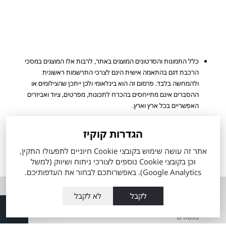
כלל התמונות והסרטונים המוצגים באתר, לרבות אלו המוצגים במסכי
הרכבת דגם בהתאמה אישית הינם לצרכי התרשמות ראשונית
ולהמחשה בלבד. פרסום זה הוא בינלאומי ולכן ייתכן שהצילומים או
ההסברים אינם מתייחסים בהכרח לתכונות, מפרטים, ציוד ואביזרים
האפשריים בכל ארץ וארץ.
מפרט הרכב והאבזור הקובע הינו המפרט שיצורף להסכם ההזמנה
שיחתם ע"י הלקוח. ייתכן ולא כל הדגמים ורמות האבזור המוצעים
הגדרות קוקיז
למכירה מעודכנים ומוצגים באתר החברה.
אתר זה עושה שימוש בקובצי Cookie חיוניים לתפעולו התקין,
הערכים המוצגים הינם הגבוהים ביותר או הנמוכים ביותר לפי סוגי המנוע
וכן בקובצי Cookie נוספים לצורכי ניתוח ושיווק (למשל
הזמינים, ואינם מייצגים בהכרח שילוב מאפיינים של רכב ספציפי.
Google Analytics). באפשרותכם לבחור את העדפותיכם.
אודות
השירותים שלנו
לקבל
לא לקבל
אודות מתם
טרייד אין רכבי טויוטה
מוטורס