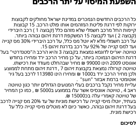
השפעת המיסוי על יתר הרכבים
כל הרכבים החדשים הנמכרים במדינת ישראל מחולקים לקבוצות
ירוקות לפי דרגת פליטת המזהמים אותו פולט הרכב. 15 קבוצות
קיימות החל מרכב חשמלי שלא מזהם כלל (קבוצה 1 ) רכב היברידי
(קבוצה 2 ) ועד לקבוצה 15 המשקפת דרגת זיהום גבוהה ביותר.
על רכב חשמלי מלא לא יוטל מס כלל, על רכב היברידי 30% מס קנייה
ועד למס קנייה של 92% על רכב בדרגת זיהום 15.
טויוטה יאריס לדוגמא נמצאת בקבוצה 3 והיא הרכב ה"סטנדרטי" בעל
דרגת הזיהום הנמוכה ביותר, על כן מחיר הרכב ירד ומחירו בחודש
אוגוסט 2009 הינו 99000 ₪ מחיר שבהחלט מעודד את רכישתו.
טויוטה קורולה נמצאת בקבוצת זיהום 7 , דרגת זיהום מתחת לממוצע
ולכן מחיר הרכב ירד ב1000 ₪ ומחירו הינו 113980 לרכב בעל גיר
אוטומטי ברמת אבזור "sun" .
עליית מחיר נקבל ברכבים בעלי המנועים הגדולים יותר כגון טויוטה
ראב 4 , טויוטה אוונסיס אשר עלו בממוצע ב5000 ₪ , כמו כן המחיר
של טויוטה קאמרי עלה בכ15000 ₪.
בעתיד, יוטלו מיסי קנייה על רכישת מוניות של עד 20% מס קנייה לרכב
בעל דרגת זיהום גבוהה, כאשר כיום לא מוטלים מיסי קנייה כלל על
רכישת מונית.
לסיכום