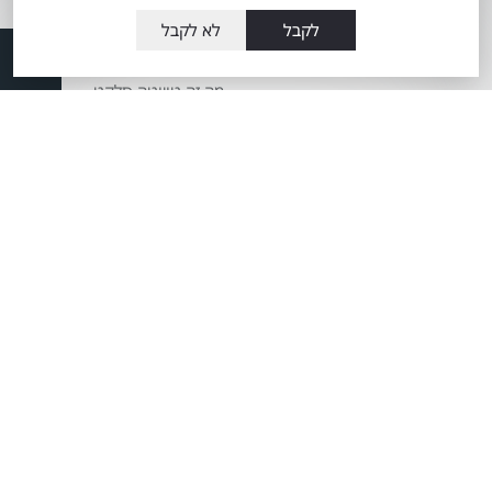
אודות
השירותים שלנו
לקבל
לא לקבל
אודות מתם
טרייד אין רכבי טויוטה
מוטורס
מה זה טויוטה סלקט
העובדים שלנו
60 דקות לרכב מבעלות
מועדון הלקוחות
קודמת
תקנון כתב מנוי
מרכז שירות טויוטה
מתם מוטורס
Total-Cover
שרות אקספרס
הצהרת מדיניות
פחחות וצבע
סביבתית
מערכת מובילאיי
חדשנות במתם
מוטורס
טויוטה ליס
משרות
מידע כללי אודות
מאמרים
ההיברידיות של טויוטה
שרות VIP שינוע זכרון
יעקב לבעלי טויוטה