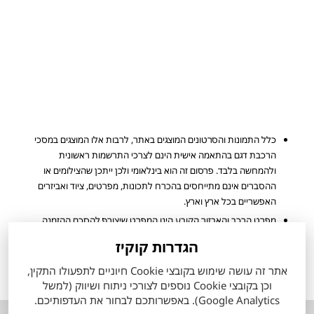
כלל התמונות והסרטונים המוצגים באתר, לרבות אלו המוצגים במסכי
הרכבת דגם בהתאמה אישית הינם לצרכי התרשמות ראשונית
ולהמחשה בלבד. פרסום זה הוא בינלאומי ולכן ייתכן שהצילומים או
ההסברים אינם מתייחסים בהכרח לתכונות, מפרטים, ציוד ואביזרים
האפשריים בכל ארץ וארץ.
מפרט הרכב והאבזור הקובע הינו המפרט שיצורף להסכם ההזמנה
שיחתם ע"י הלקוח. ייתכן ולא כל הדגמים ורמות האבזור המוצעים
הגדרות קוקיז
למכירה מעודכנים ומוצגים באתר החברה.
אתר זה עושה שימוש בקובצי Cookie חיוניים לתפעולו התקין,
הערכים המוצגים הינם הגבוהים ביותר או הנמוכים ביותר לפי סוגי המנוע
וכן בקובצי Cookie נוספים לצורכי ניתוח ושיווק (למשל
הזמינים, ואינם מייצגים בהכרח שילוב מאפיינים של רכב ספציפי.
Google Analytics). באפשרותכם לבחור את העדפותיכם.