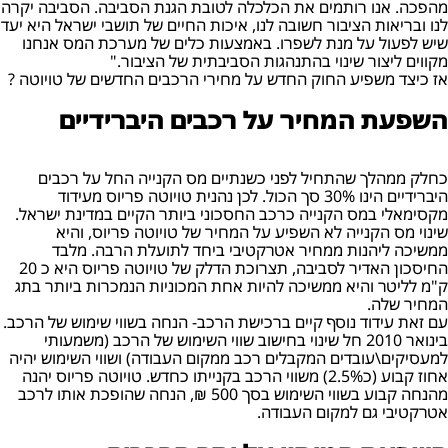
מהפכה. אנו רותמים את הכלכלה לטובת הגנת הסביבה. הסביבה יקרה
לנו ובריאות הציבור חשובה לנו, איכות החיים של תושבי ישראל היא יעד
שיש לפעול על מנת לשפרו. באמצעות כלים של מערכת המס אנחנו
מקווים ליצור שינוי בהתנהגות הסביבתית של הציבור."
אז כיצד משפיע החוק החדש על מחירי הרכבים החדשים של טויוטה ?
השפעת המחיר על רכבים היברידיים
כחלק ממהלך שהתחיל לפני כשנתיים מס הקנייה החל על רכבים
היברידיים הינו 30% סך הכול. לכן נהנית טויוטה פריוס מעידוד
מקסימאלי במס הקנייה כרכב החסכוני ביותר הקיים במדינת ישראל.
שינוי מס הקנייה לא השפיע על המחיר של טויוטה פריוס, והיא
ממשיכה ליהנות ממחיר אטרקטיבי ביחד לתועלת הרבה. מלבד
החיסכון האדיר לסביבה, תצרוכת הדלק של טויוטה פריוס היא כ 20
ק"מ לליטר והיא ממשיכה להיות אחת המכוניות הנמכרות ביותר בתג
המחיר שלה.
עם זאת עידוד נוסף קיים ברכישת הרכב- הנחה בשווי שימוש של הרכב.
בינואר 2010 חל שינוי בחישוב שווי השימוש של הרכב (משמעותי
למעסיקים\עובדים המקבלים רכב ממקום העבודה) ושווי השימוש יהיה
אחוז קבוע (כ2.5%) משווי הרכב בקנייתו כחדש. טויוטה פריוס יהנה
מהנחה קבוע בשווי השימוש בסך 500 ₪, הנחה שהופכת אותו לרכב
אטרקטיבי גם למקום העבודה.