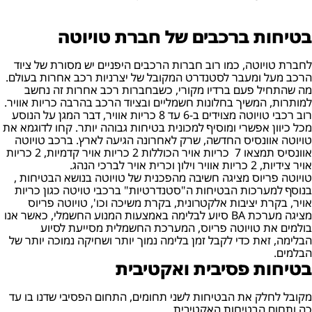
בטיחות ברכבים של חברת טויוטה
לחברת טויוטה, כמו רוב חברות הרכבים היפניים יש מסורת של ציוד
הרכב מעל ומעבר לסטנדרט המקובל של יצרניות רכב אחרות בעולם.
מה שהתחיל פעם ברדיו מקורי, כשבחברות רכב אחרות זה נחשב
למותרות, המשיך בחלונות חשמליים ובציוד הרכב בהרבה כריות אוויר.
רוב רכבי טויוטה מצוידים ב-6 עד 8 כריות אוויר, דבר המגן על הנוסע
מכל כיוון אפשרי ומוסיף למכונית בטיחות גבוהה יותר. קחו לדוגמא את
טויוטה אוונסיס החדשה, שרק לאחרונה הגיעה לארץ. ברכב טויוטה
אוונסיס תמצאו 7 כריות אויר הכוללות 2 כריות אויר קדמיות, 2 כריות
אויר צידיות, 2 כריות אוויר וילון וכרית אויר לברכי הנהג.
טויוטה פריוס מציגה חשיבה מהפכנית של טויוטה בנושא הבטיחות ,
בנוסף למערכות הבטיחות ה"סטנדרטיות" ברכבי טויטה כגון כריות
אויר, בקרת יציבות אלקטרונית, בקרת משיכה וכו', טויוטה פריוס
מציגה מערכת BA סיוע לבלימה באמצעות המנוע החשמלי, כאשר אנו
בולמים את טויוטה פריוס, המערכת החשמלית מסייעת לסיוע
הבלימה, זאת כדי לקבל זמן בלימה נמוך יותר ושחיקה נמוכה יותר של
הבלמים.
בטיחות פסיבית ואקטיבית
מקובל לחלק את הבטיחות לשני תחומים, התחום הפסיבי שדנו בו עד
כה ותחום הבטיחות האקטיבית.