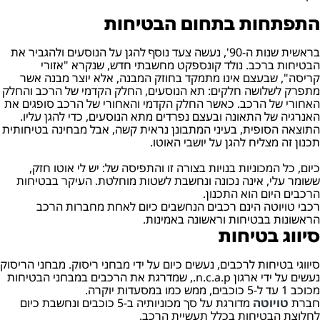
התפתחות בתחום הבטיחות
בראשית שנות ה-90', נעשה צעד נוסף להגן על הנוסעים ולהגביר את
הבטיחות ברכב. נולד קונספקט מחשבתי חדש, שנקרא "אזורי
קריסה", שבעצם אינו מתמקד בחוזק המבנה, אלא יוצר מבנה אשר
מתפרק לשלושה חלקים: תא הנוסעים, החלק הקדמי של הרכב והחלק
האחורי של הרכב. כאשר החלק הקדמי והאחורי של הרכב סופגים את
האנרגיה של התאונה ובעצם נפרדים מתא הנוסעים, כדי להגן עליו.
התוצאה הסופית, בעיני המתבונן נראית קשה, אבל מבחינה בטיחותית
תכנון זה מצליח להגן על יושבי האוטו.
כיום, כל המכוניות בנויות בצורה זו והתפיסה של: יש לי אוטו חזק,
ששומר עלי, אינה נכונה ונחשבת לשטות מוחלטת. העיקר בבטיחות
הרכבים היום הוא התכנון.
רכבי טויוטה הינם רכבים הנחשבים כיום לאחת מחברות הרכב
הראשונות בבטיחות וראשונה באמינות.
סיווג בטיחות
סיווגי בטיחות לרכבים, נעשים כיום על ידי מבחני ריסוק. מבחני הריסוק
נעשים על ידי ארגון n.c.a.p., שמדרגת את הרכבים במבחני הבטיחות
מכוכב 1 עד ל-5 כוכבים, ממש כמו במסעדות יוקרה.
חברת
טויוטה
מדורגת על סך מכוניותיה ב-5 כוכבים ונחשבת כיום
לחלוצת הבטיחות בכלל תעשיית הרכב.