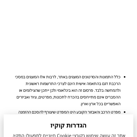
כלל התמונות והסרטונים המוצגים באתר, לרבות אלו המוצגים במסכי
הרכבת דגם בהתאמה אישית הינם לצרכי התרשמות ראשונית
ולהמחשה בלבד. פרסום זה הוא בינלאומי ולכן ייתכן שהצילומים או
ההסברים אינם מתייחסים בהכרח לתכונות, מפרטים, ציוד ואביזרים
האפשריים בכל ארץ וארץ.
מפרט הרכב והאבזור הקובע הינו המפרט שיצורף להסכם ההזמנה
שיחתם ע"י הלקוח. ייתכן ולא כל הדגמים ורמות האבזור המוצעים
הגדרות קוקיז
למכירה מעודכנים ומוצגים באתר החברה.
הערכים המוצגים הינם הגבוהים ביותר או הנמוכים ביותר לפי סוגי המנוע
אתר זה עושה שימוש בקובצי Cookie חיוניים לתפעולו התקין,