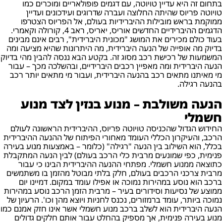
בתחום זה היא עדיין טויוטה, עם דגמים פופולאריים ומוכרים כמו
טויוטה פריוס שהיתה החלוצה ועברה שדרוגים ועידכונים ועדיין
ממוקמת בראש מובילות ההיברידיות בעולם, אל הפריוס הצטרפו
הדגמים ההיברידיים החדשים אוריס, יאריס, ראב 4, קורולה וקאמרי.
בעוד כולם מכירים את המושג "מכונית היברידית", רבים אינם מבינים
בדיוק מה אופייה של הנעה היברידית, מה היתרונות שהיא מציעה ומה
המשמעות של רכישת רכב מסוג זה. בקטע הבא ננסה להבין מהי בדיוק
הנעה היברידית ומה מאפיין רכבים היברידיים, ובהשלכה מכך – עבור
מי מאיתנו מתאים רכב בהנעה היברידית, ועבור מי מתאים יותר רכב
בהנעה רגילה.
הנעה משולבת – מנוע בנזין לצד מנוע
חשמלי
החידוש הגדול שהכניסה טויוטה פריוס, ההיברידית הראשונה לעולם
הרכב, והעיקרון הכללי העומד מאחורי הפיתוח של ההנעה ההיברידית
בכלל, הוא השילוב בין הנעה "רגילה" (כלומר – באמצעות מנוע בעירה
פנימית, כפי שמונעים מרבית כלי הרכב בעולם) לבין הנעה המתקבלת
כתוצאה ממנוע חשמלי. מפתחי ההנעה ההיברידית הבינו כי עבור
מרבית צרכני הרכבים בעולם, חלק בלתי מבוטל מהזמן בו משתמשים
ברכב הוא נוסע במהירות נמוכה או אפילו עומד במקום. דמיינו יום
ממוצע של נסיעות וסידורים בעיר – מרבית הזמן הרכב נוסע במהירות
נמוכה ביותר, עומד ברמזורים, נכנס לחניות ויוצא מהן וכו'. הרעיון של
הנעה היברידית הוא לשלב ברכב מנוע חשמלי אשר אינו חזק אמנם כמו
מנוע בעירה פנימית, אך מספיק בהחלט עבור אותם חלקים גדולים