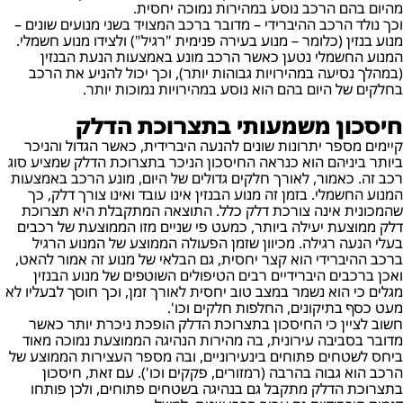
מהיום בהם הרכב נוסע במהירות נמוכה יחסית.
וכך נולד הרכב ההיברידי – מדובר ברכב המצויד בשני מנועים שונים –
מנוע בנזין (כלומר – מנוע בעירה פנימית "רגיל") ולצידו מנוע חשמלי.
המנוע החשמלי נטען כאשר הרכב מונע באמצעות הנעת הבנזין
(במהלך נסיעה במהירויות גבוהות יותר), וכך יכול להניע את הרכב
בחלקים של היום בהם הוא נוסע במהירויות נמוכות יותר.
חיסכון משמעותי בתצרוכת הדלק
קיימים מספר יתרונות שונים להנעה היברידית, כאשר הגדול והניכר
ביותר ביניהם הוא כנראה החיסכון הניכר בתצרוכת הדלק שמציע סוג
רכב זה. כאמור, לאורך חלקים גדולים של היום, מונע הרכב באמצעות
המנוע החשמלי. בזמן זה מנוע הבנזין אינו עובד ואינו צורך דלק, כך
שהמכונית אינה צורכת דלק כלל. התוצאה המתקבלת היא תצרוכת
דלק ממוצעת יעילה ביותר, כמעט פי שניים מזו הממוצעת של רכבים
בעלי הנעה רגילה. מכיוון שזמן הפעולה הממוצע של המנוע הרגיל
ברכב ההיברידי הוא קצר יחסית, גם הבלאי של מנוע זה אמור להאט,
ואכן ברכבים היברידיים רבים הטיפולים השוטפים של מנוע הבנזין
מגלים כי הוא נשמר במצב טוב יחסית לאורך זמן, וכך חוסך לבעליו לא
מעט כסף בתיקונים, החלפות חלקים וכו'.
חשוב לציין כי החיסכון בתצרוכת הדלק הופכת ניכרת יותר כאשר
מדובר בסביבה עירונית, בה מהירות הנהיגה הממוצעת נמוכה מאוד
ביחס לשטחים פתוחים בינעירוניים, ובה מספר העצירות הממוצע של
הרכב הוא גבוה בהרבה (רמזורים, פקקים וכו'). עם זאת, חיסכון
בתצרוכת הדלק מתקבל גם בנהיגה בשטחים פתוחים, ולכן פותחו