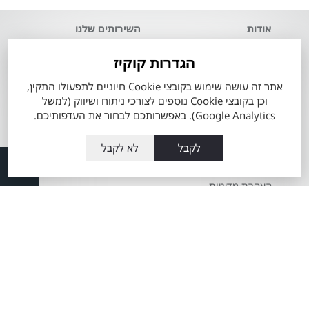
אודות
השירותים שלנו
אודות מתם
טרייד אין רכבי טויוטה
הגדרות קוקיז
מוטורס
מה זה טויוטה סלקט
אתר זה עושה שימוש בקובצי Cookie חיוניים לתפעולו התקין,
העובדים שלנו
וכן בקובצי Cookie נוספים לצורכי ניתוח ושיווק (למשל
60 דקות לרכב מבעלות
מועדון הלקוחות
Google Analytics). באפשרותכם לבחור את העדפותיכם.
קודמת
תקנון כתב מנוי
מרכז שירות טויוטה
לקבל
לא לקבל
מתם מוטורס
Total-Cover
שרות אקספרס
הצהרת מדיניות
פחחות וצבע
סביבתית
מערכת מובילאיי
חדשנות במתם
מוטורס
טויוטה ליס
משרות
מידע כללי אודות
מאמרים
ההיברידיות של טויוטה
שרות VIP שינוע זכרון