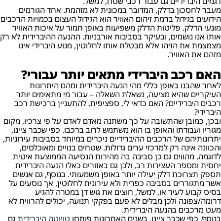
דגמים היברידיים גם עבור רכבי שטח, למשל.
מעבר לחסכון בדלק, המדובר במכונית לא מזהמת. אחד הגורמים
הידועים בגידול ברמת זיהום האוויר הוא הגידול העצום בכמויות הרכבים
מונעי הדלק. פליטות הדלק משפיעות באופן חמור על איכות האוויר
אותו אנו נושמים, ובעיקר בסביבות אורבניות. ההנעה ההיברידית לא רק
מצמצמת את הזיהו אלא מבטלת אותו לחלוטין, מנוע היברידי אינו
מזהם את האוויר.
האם רכב היברידי מתאים יותר עבורי?
לאחר שהבנו באופן כללי מהי הנעה היברידית ומהם היתרונות
העיקריים שהיא מציעה, נשאלת השאלה – עבור מי מתאימים יותר
רכבים היברידיים? האם כדאי לי, ספציפית, להתעניין ברכישת רכב
היברידי?
ובכן, כמובן שהתשובה על כך משתנה מאדם לאדם על פי צרכיו, מקום
מגוריו ועבודתו והאופן בו הוא משתמש לרוב ברכבו. כפי שכבר ציינו,
יתרונותיהם של הרכבים ההיברידיים ניכרים במיוחד בסביבות עירוניות,
והכוונה אינה רק למרכזי ערים גדולות. שטחים בנויים ומאוכלסים,
לדוגמה, מהווים גם כן סביבה בה מהירות הנסיעה הממוצעת איטית
יחסית ומספר העצירות רב, ולכן גם באזורים כאלו הנעה היברידית
תספק תצרוכת דלק יעילה יותר באופן משמעותי. בנוסף, גם אנשים
אשר מתגוררים בסביבה כפרית ולא עירונית לחלוטין, אך נוסעים על
בסיס קבוע לעיר או, למשל, חוצים את גוש דן במטרה להגיע
דרומה/צפונה ולכן מבלים לא פעם בפקקי תנועה, יכולים להרוויח לא
מעט מרכבים בהנעה היברידית.
בנוסף, כפי שכבר ציינו, בשנים האחרונות פותחו
טויוטה היברידית
גם