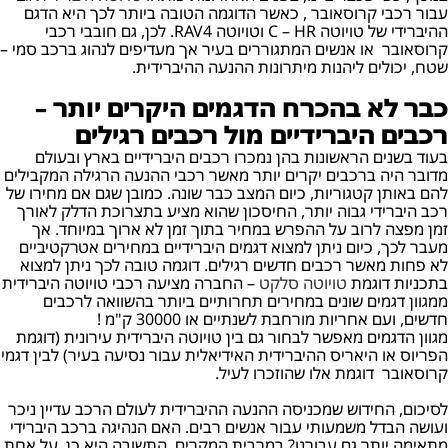
עבור רכבי קרוסאובר , כאשר הדוגמה הטובה ביותר לכך היא הדגם
ההיברידי של טויוטה C – HR וטויוטה RAV4. לכן, גם חובבי רכבי
קרוסאובר או אנשים המתגוררים בעיר אך מעדיפים לנהוג ברכב סמי –
שטח, יכולים ליהנות מיתרונות ההנעה ההיברידית.
כבר לא בהכרח הדגמים היקרים יותר –
רכבים היברידיים מול רכבים רגילים
בעוד בשנים הראשונות בהן נמכרו רכבים היברידיים בארץ ובעולם
מדובר היה ברכבים יקרים יותר מאשר רכבי ההנעה הרגילה המקבילים
להם באותן קטגוריות, כיום המצב כבר שונה. כמובן שגם אם מחירו של
רכב היברידי גבוה יותר, החיסכון שהוא מציע בתצרוכת הדלק לאורך
זמן מפצה לרוב על ההפרש במחיר בתוך זמן לא ארוך במיוחד. אך
מעבר לכך, כיום ניתן למצוא דגמים היברידיים במחירים אטרקטיביים
לא פחות מאשר רכבים חדשים רגילים. דוגמה טובה לכך ניתן למצוא
בתכניות דוגמת
טויוטה סלקט
– החברה מציעה רכבי טויוטה היברידית
ממגוון דגמים שונים במחירים תחרותיים ביותר בהשוואה לרכבים
חדשים, ועם אחריות מורחבת לשנתיים או 30000 ק"מ !
מגוון הדגמים מאפשר לבחור גם בין טויוטה היברידית עירונית (דוגמת
הפריוס או היאריס ההיברידית האידיאלית עבור נסיעה בעיר) לבין דגמי
קרוסאובר דוגמת אלו שהוזכרו לעיל.
לסיכום, החידוש שמכניסה ההנעה ההיברידית לעולם הרכב עדיין ניכר
ועושה הבדל משמעותי עבור אנשים רבים. האם הנהיגה ברכב היברידי
מתאימה יותר גם עבורנו? במרבית המקרים, התשובה היא כן. על אחת